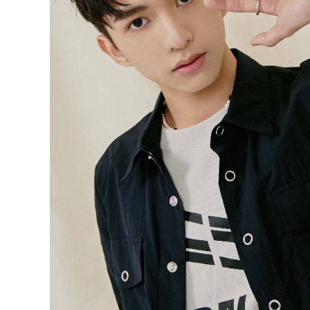
精
生
采
豐
活
富
的
態
時
尚
度
潮
流、
生
活
旅
遊、
兩
性
星
座、
獵
奇
新