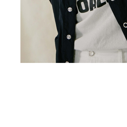
鮮
內
容，
讓
獨
一
無
二
的
你
和
CBOOK
一
起
找
到
專
屬
的
生