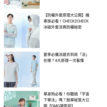
【防曬外套原理大公開】機
車族必看！CHECK2CHECK
冰磁外套涼爽防曬秘密
夏季必備涼感衣到底「涼」
在哪？4大原理一次看懂
單身狗必看！你聽過「宇宙
下單法」嗎？脫單秘笈大公
開【OMO調查局】