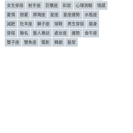
女生穿搭
射手座
巨蟹座
彩妝
心理測驗
情感
愛情
戀愛
摩羯座
星座
星座運勢
水瓶座
減肥
牡羊座
獅子座
球鞋
男生穿搭
瘦身
穿搭
聯名
藝人專訪
處女座
運勢
金牛座
雙子座
雙魚座
電影
韓劇
髮型