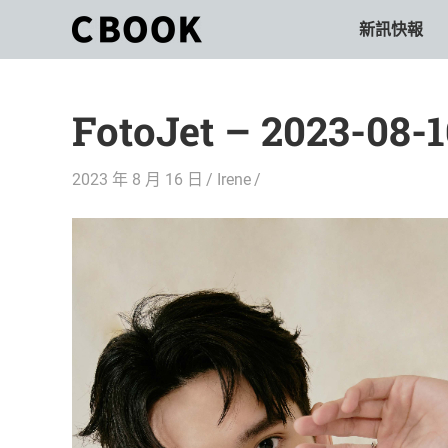
Skip
新訊快報
CBOOK
to
CBOOK-
content
「Your
和
Colorful
FotoJet – 2023-08-
World.」
你
CBOOK
是
一
2023 年 8 月 16 日
Irene
一
本
起
最
貼
活
近
你/
出
妳
生
自
活
的
己
雜
誌。
的
最