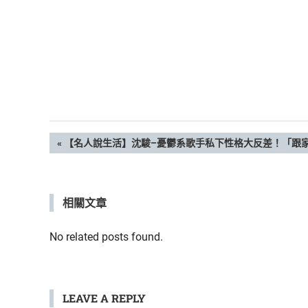
活
態
度。
文
PREVIOUS
【名人說生活】沈駿–憂鬱系歌手私下性格大反差！「跟
POST:
章
相關文章
導
覽
No related posts found.
LEAVE A REPLY