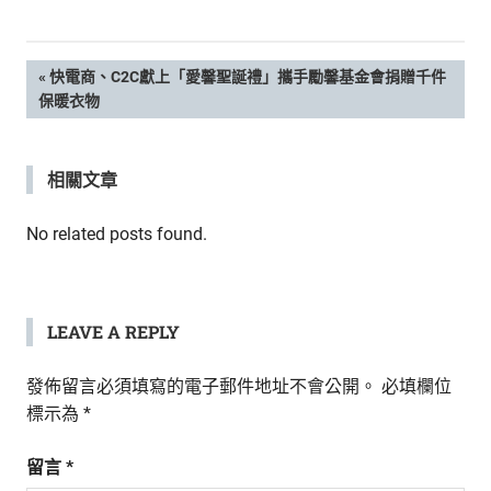
新
鮮
內
文
PREVIOUS
快電商、C2C獻上「愛馨聖誕禮」攜手勵馨基金會捐贈千件
容，
POST:
保暖衣物
讓
章
獨
一
導
相關文章
無
二
覽
的
No related posts found.
你
和
CBOOK
一
LEAVE A REPLY
起
找
發佈留言必須填寫的電子郵件地址不會公開。
必填欄位
到
標示為
*
專
屬
留言
*
的