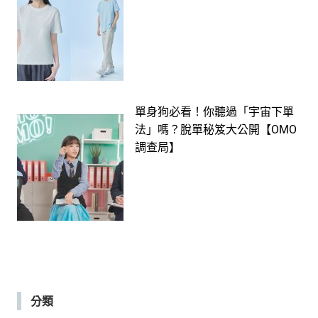
單身狗必看！你聽過「宇宙下單
法」嗎？脫單秘笈大公開【OMO
調查局】
分類