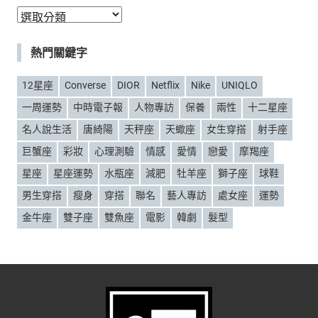
分
類
熱門關鍵字
12星座
Converse
DIOR
Netflix
Nike
UNIQLO
一周運勢
中時電子報
人物專訪
保養
兩性
十二星座
名人說生活
唐綺陽
天秤座
天蠍座
女生穿搭
射手座
巨蟹座
彩妝
心理測驗
情感
愛情
戀愛
摩羯座
星座
星座運勢
水瓶座
減肥
牡羊座
獅子座
球鞋
男生穿搭
瘦身
穿搭
聯名
藝人專訪
處女座
運勢
金牛座
雙子座
雙魚座
電影
韓劇
髮型