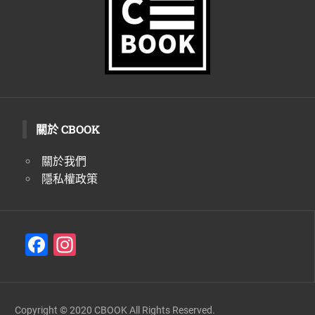
關於 CBOOK
關於我們
隱私權政策
F
In
a
st
c
a
e
gr
Copyright © 2020 CBOOK All Rights Reserved.