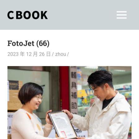
Skip
to
CBOOK
MENU
content
CBOOK-
「Your
和
Colorful
FotoJet (66)
World.」
你
CBOOK
2023 年 12 月 26 日
zhou
是
一
一
本
起
最
貼
活
近
你/
出
妳
生
自
活
的
己
雜
誌。