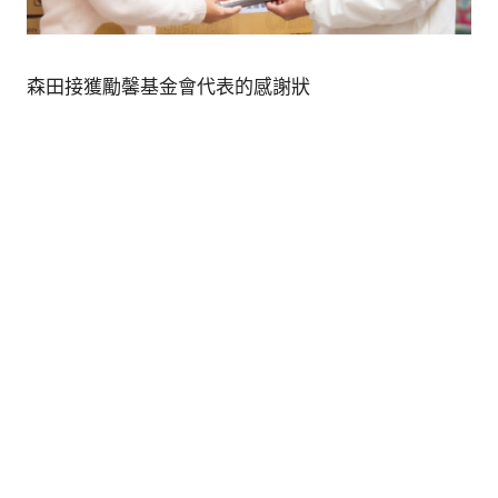
的
最
精
生
采
森田接獲勵馨基金會代表的感謝狀
豐
活
富
的
態
時
尚
度
潮
流、
生
活
旅
遊、
兩
性
星
座、
獵
奇