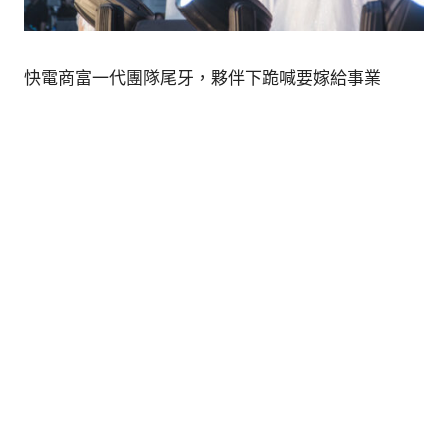
的
最
精
生
采
快電商富一代團隊尾牙，夥伴下跪喊要嫁給事業
豐
活
富
的
態
時
尚
度
潮
流、
生
活
旅
遊、
兩
性
星
座、
獵
奇