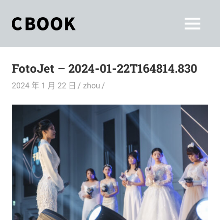
Skip
to
CBOOK
MENU
content
CBOOK-
「Your
和
Colorful
FotoJet – 2024-01-22T164814.830
World.」
你
CBOOK
2024 年 1 月 22 日
zhou
是
一
一
本
起
最
貼
活
近
你/
出
妳
生
自
活
的
己
雜
誌。