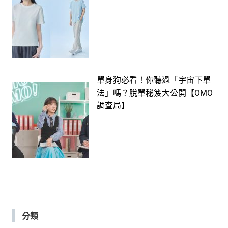
單身狗必看！你聽過「宇宙下單
法」嗎？脫單秘笈大公開【OMO
調查局】
分類