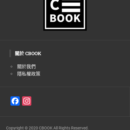
關於 CBOOK
關於我們
隱私權政策
F
In
a
st
c
a
e
gr
Copyright © 2020 CBOOK All Rights Reserved.