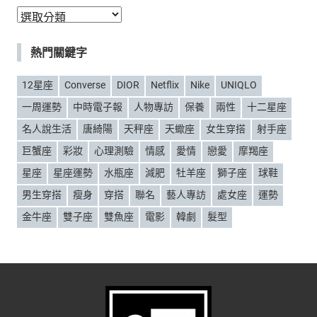
分
類
熱門關鍵字
12星座
Converse
DIOR
Netflix
Nike
UNIQLO
一周運勢
中時電子報
人物專訪
保養
兩性
十二星座
名人說生活
唐綺陽
天秤座
天蠍座
女生穿搭
射手座
巨蟹座
彩妝
心理測驗
情感
愛情
戀愛
摩羯座
星座
星座運勢
水瓶座
減肥
牡羊座
獅子座
球鞋
男生穿搭
瘦身
穿搭
聯名
藝人專訪
處女座
運勢
金牛座
雙子座
雙魚座
電影
韓劇
髮型