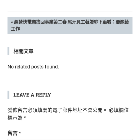
新
鮮
內
文
PREVIOUS
經營快電商找回事業第二春 尾牙員工著婚紗下跪喊：要嫁給
容，
POST:
工作
讓
章
獨
一
導
相關文章
無
二
覽
的
No related posts found.
你
和
CBOOK
一
LEAVE A REPLY
起
找
發佈留言必須填寫的電子郵件地址不會公開。
必填欄位
到
標示為
*
專
屬
留言
*
的