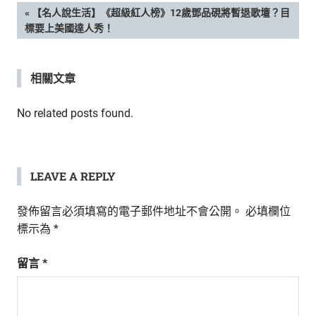
新
文
PREVIOUS
【名人說生活】《超級紅人榜》12歲鄧品硯將暫退歌壇？目
鮮
POST:
標要上美國達人秀！
內
章
容，
讓
導
相關文章
獨
一
覽
No related posts found.
無
二
的
你
LEAVE A REPLY
和
CBOOK
一
發佈留言必須填寫的電子郵件地址不會公開。
必填欄位
起
標示為
*
找
到
留言
*
專
屬
的