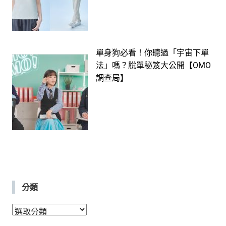
單身狗必看！你聽過「宇宙下單
法」嗎？脫單秘笈大公開【OMO
調查局】
分類
分
類