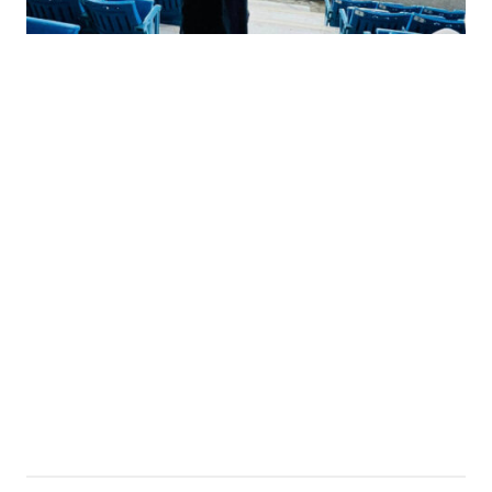
的
最
精
生
采
豐
活
富
的
態
時
尚
度
潮
流、
生
活
旅
遊、
兩
性
星
座、
獵
奇