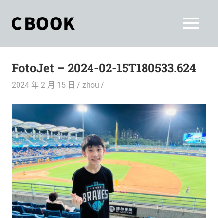
Skip
to
CBOOK
MENU
content
CBOOK-
「Your
和
Colorful
FotoJet – 2024-02-15T180533.624
World.」
你
CBOOK
2024 年 2 月 15 日
zhou
是
一
一
本
起
最
貼
活
近
你/
出
妳
生
自
活
的
己
雜
誌。