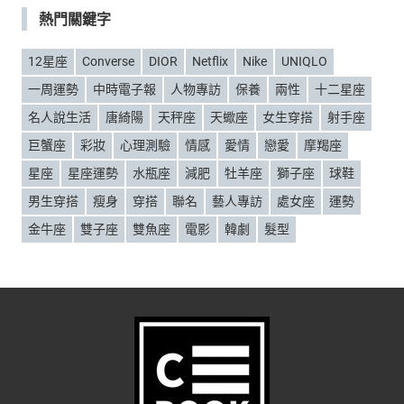
熱門關鍵字
12星座
Converse
DIOR
Netflix
Nike
UNIQLO
一周運勢
中時電子報
人物專訪
保養
兩性
十二星座
名人說生活
唐綺陽
天秤座
天蠍座
女生穿搭
射手座
巨蟹座
彩妝
心理測驗
情感
愛情
戀愛
摩羯座
星座
星座運勢
水瓶座
減肥
牡羊座
獅子座
球鞋
男生穿搭
瘦身
穿搭
聯名
藝人專訪
處女座
運勢
金牛座
雙子座
雙魚座
電影
韓劇
髮型