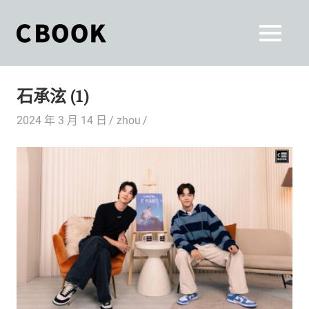
Skip
to
CBOOK
MENU
content
CBOOK-
「Your
和
Colorful
石承泫 (1)
World.」
你
CBOOK
2024 年 3 月 14 日
zhou
是
一
一
本
起
最
貼
活
近
你/
出
妳
生
自
活
的
己
雜
誌。