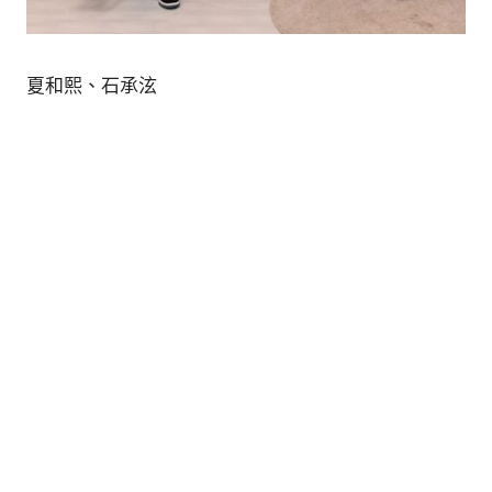
的
最
精
生
采
夏和熙、石承泫
豐
活
富
的
態
時
尚
度
潮
流、
生
活
旅
遊、
兩
性
星
座、
獵
奇