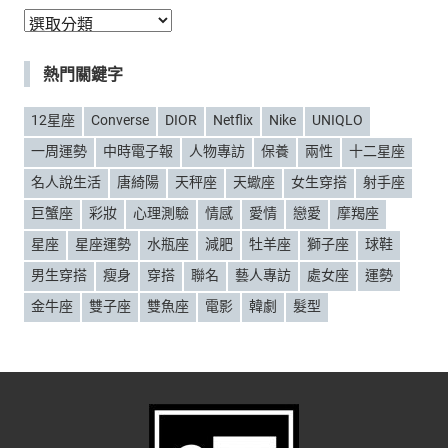
分
類
熱門關鍵字
12星座
Converse
DIOR
Netflix
Nike
UNIQLO
一周運勢
中時電子報
人物專訪
保養
兩性
十二星座
名人說生活
唐綺陽
天秤座
天蠍座
女生穿搭
射手座
巨蟹座
彩妝
心理測驗
情感
愛情
戀愛
摩羯座
星座
星座運勢
水瓶座
減肥
牡羊座
獅子座
球鞋
男生穿搭
瘦身
穿搭
聯名
藝人專訪
處女座
運勢
金牛座
雙子座
雙魚座
電影
韓劇
髮型