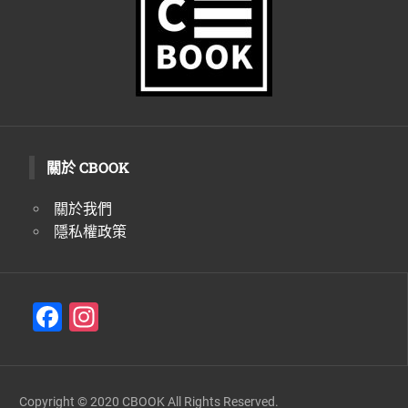
關於 CBOOK
關於我們
隱私權政策
F
In
a
st
c
a
e
gr
Copyright © 2020 CBOOK All Rights Reserved.