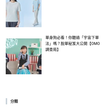
單身狗必看！你聽過「宇宙下單
法」嗎？脫單秘笈大公開【OMO
調查局】
分類