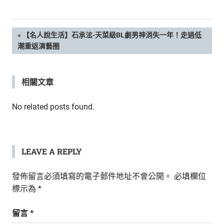
新
鮮
內
文
PREVIOUS
【名人說生活】石承泫-天菜級BL劇男神消失一年！走過低
容，
POST:
潮重返演藝圈
讓
章
獨
一
導
相關文章
無
二
覽
的
No related posts found.
你
和
CBOOK
一
LEAVE A REPLY
起
找
發佈留言必須填寫的電子郵件地址不會公開。
必填欄位
到
標示為
*
專
屬
留言
*
的