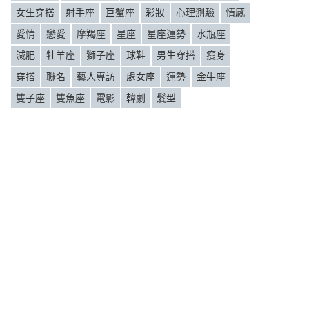
女生穿搭
射手座
巨蟹座
彩妝
心理測驗
情感
愛情
戀愛
摩羯座
星座
星座運勢
水瓶座
減肥
牡羊座
獅子座
球鞋
男生穿搭
瘦身
穿搭
聯名
藝人專訪
處女座
運勢
金牛座
雙子座
雙魚座
電影
韓劇
髮型