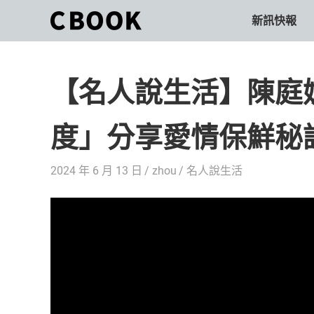
Skip
新訊快報
CBOOK
to
CBOOK-
content
「Your
和
Colorful
【名人說生活】陳庭
World.」
你
CBOOK
是
一
度」分享愛情保鮮秘
一
本
起
最
2024 年 6 月 13 日
zhou
名人說生活
貼
活
近
你/
出
妳
生
自
活
的
己
雜
誌。
的
最