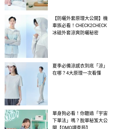
【防曬外套原理大公開】機
車族必看！CHECK2CHECK
冰磁外套涼爽防曬秘密
夏季必備涼感衣到底「涼」
在哪？4大原理一次看懂
單身狗必看！你聽過「宇宙
下單法」嗎？脫單秘笈大公
開【OMO調查局】