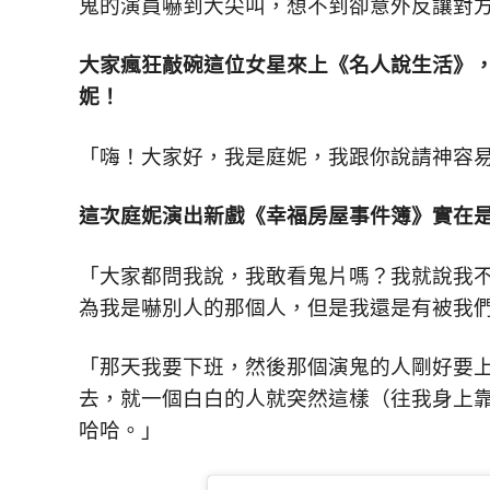
鬼的演員嚇到大尖叫，想不到卻意外反讓對
鮮
內
大家瘋狂敲碗這位女星來上《名人說生活》
容，
讓
妮！
獨
一
「嗨！大家好，我是庭妮，我跟你說請神容
無
二
的
這次庭妮演出新戲《幸福房屋事件簿》實在
你
和
「大家都問我說，我敢看鬼片嗎？我就說我
CBOOK
一
為我是嚇別人的那個人，但是我還是有被我
起
找
「那天我要下班，然後那個演鬼的人剛好要
到
去，就一個白白的人就突然這樣（往我身上
專
屬
哈哈。」
的
生