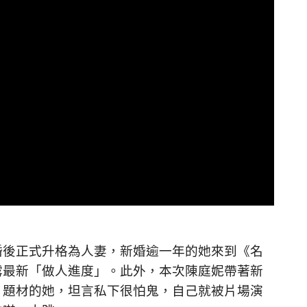
婚後正式升格為人妻，新婚逾一年的她來到
《名
露最新「做人進度」。此外，本次陳庭妮帶著新
片題材的她，坦言私下很怕鬼，自己就被片場演