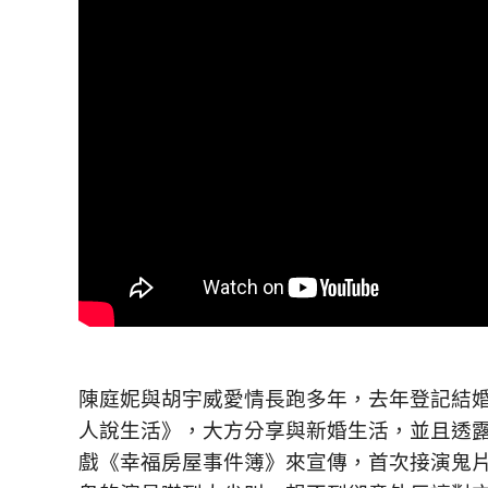
精
生
采
豐
活
富
的
態
時
尚
度
潮
流、
生
活
旅
遊、
兩
性
星
陳庭妮與胡宇威愛情長跑多年，去年登記結
座、
人說生活》，大方分享與新婚生活，並且透
獵
奇
戲《幸福房屋事件簿》來宣傳，首次接演鬼
新