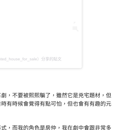
ted_house_for_sale）分享的貼文
喜劇，不要被熙熙騙了，雖然它是兇宅題材，但
看時有時候會覺得有點可怕，但也會有有趣的元
形式，而我的角色是房仲，我在劇中會跟非常多