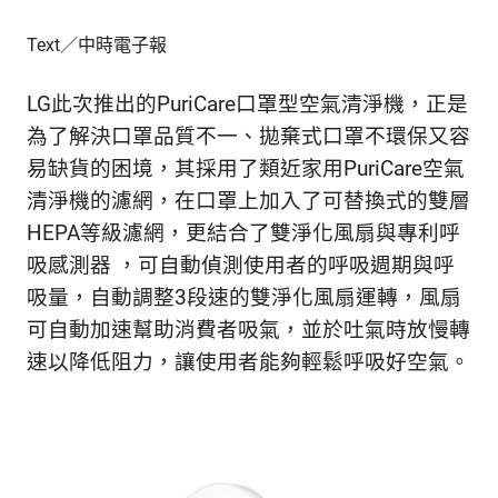
新
鮮
Text／中時電子報
內
容，
LG此次推出的PuriCare口罩型空氣清淨機，正是
讓
為了解決口罩品質不一、拋棄式口罩不環保又容
獨
一
易缺貨的困境，其採用了類近家用PuriCare空氣
無
清淨機的濾網，在口罩上加入了可替換式的雙層
二
HEPA等級濾網，更結合了雙淨化風扇與專利呼
的
你
吸感測器 ，可自動偵測使用者的呼吸週期與呼
和
吸量，自動調整3段速的雙淨化風扇運轉，風扇
CBOOK
可自動加速幫助消費者吸氣，並於吐氣時放慢轉
一
起
速以降低阻力，讓使用者能夠輕鬆呼吸好空氣。
找
到
專
屬
的