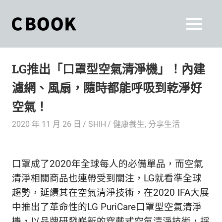
Skip
to
CBOOK
MENU
content
CBOOK-
「Your
和
Colorful
LG推出「口罩型空氣清淨機」！內建
World.」
你
CBOOK
濾網、風扇，隨時都能呼吸到乾淨好
是
一
一
空氣！
本
起
最
2020 年 11 月 26 日
SHIH
健康養生
,
分享生活
貼
活
近
你/
出
口罩成了2020年全球每人的必備單品，而空氣
妳
生
清淨相關商品也連帶受到關注，LG就看準全球
自
活
趨勢，延續其在空氣清淨技術，在2020 IFA大展
的
己
中推出了革命性的LG PuriCare口罩型空氣清淨
雜
機，以品牌研發嶄新的穿戴式空氣清淨技術，採
誌。