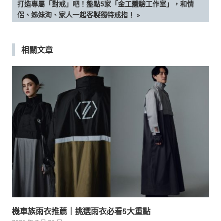
章
NEXT
打造專屬「對戒」吧！盤點5家「金工體驗工作室」，和情
POST:
侶、姊妹淘、家人一起客製獨特戒指！
導
覽
相關文章
機車族雨衣推薦｜挑選雨衣必看5大重點