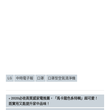
LG
中時電子報
口罩
口罩型空氣清淨機
文
PREVIOUS
2020必收高質感家電推薦，「馬卡龍色系特輯」超可愛！
POST:
既實用又能提升家中品味！