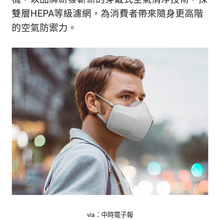
的
最
雙層HEPA等級濾網，為消費者帶來隨身更高階
精
生
的空氣防禦力。
采
豐
活
富
的
態
時
尚
度
潮
流、
生
活
旅
遊、
兩
性
星
座、
獵
奇
via：中時電子報