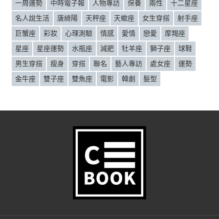
一周運勢
中時電子報
人物專訪
保養
兩性
十二星座
名人說生活
唐綺陽
天秤座
天蠍座
女生穿搭
射手座
巨蟹座
彩妝
心理測驗
情感
愛情
戀愛
摩羯座
星座
星座運勢
水瓶座
減肥
牡羊座
獅子座
球鞋
男生穿搭
瘦身
穿搭
聯名
藝人專訪
處女座
運勢
金牛座
雙子座
雙魚座
電影
韓劇
髮型