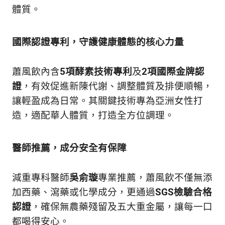
的
體質。
最
精
生
采
國際認證專利，守護健康體態的核心力量
豐
活
富
的
態
蕭風飲內含
5項酵素技術專利
及
2項國際金牌認
時
證
，有效促進新陳代謝、調整體質及排便順暢，
尚
度
潮
讓輕盈成為日常。其關鍵技術專為亞洲女性打
流、
造，適配華人體質，打造全方位調理。
生
活
旅
醫師推薦，成分安全有保障
遊、
兩
性
減重專科醫師
吳俞璇
專業推薦，蕭風飲不僅無添
星
加西藥、瀉藥或化學成分，更通過
SGS檢驗合格
座、
認證
，確保無農藥殘留及五大重金屬，讓每一口
獵
奇
都喝得安心。