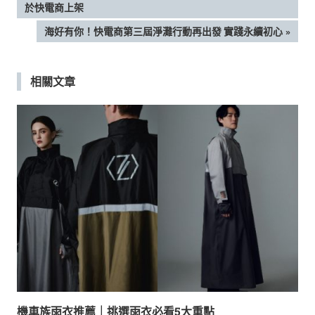
POST:
於快電商上架
章
NEXT
海好有你！快電商第三屆淨灘行動再出發 實踐永續初心
POST:
導
相關文章
覽
機車族雨衣推薦｜挑選雨衣必看5大重點