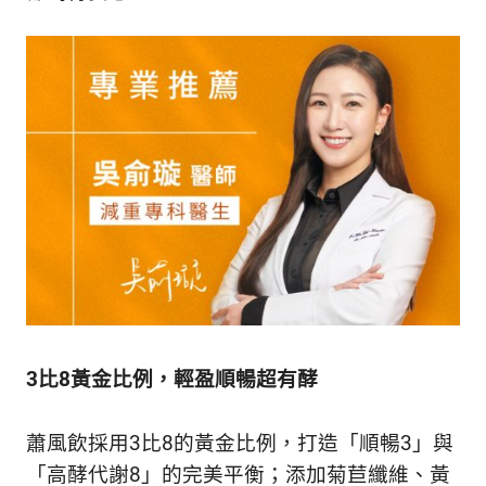
新
鮮
內
容，
讓
獨
一
無
二
的
你
和
CBOOK
一
起
找
3比8黃金比例，輕盈順暢超有酵
到
專
蕭風飲採用3比8的黃金比例，打造「順暢3」與
屬
的
「高酵代謝8」的完美平衡；添加菊苣纖維、黃