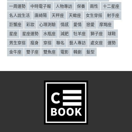
一周運勢
中時電子報
人物專訪
保養
兩性
十二星座
名人說生活
唐綺陽
天秤座
天蠍座
女生穿搭
射手座
巨蟹座
彩妝
心理測驗
情感
愛情
戀愛
摩羯座
星座
星座運勢
水瓶座
減肥
牡羊座
獅子座
球鞋
男生穿搭
瘦身
穿搭
聯名
藝人專訪
處女座
運勢
金牛座
雙子座
雙魚座
電影
韓劇
髮型