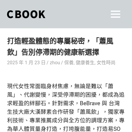
Skip
to
CBOOK
MENU
content
CBOOK-
「Your
和
Colorful
打造輕盈體態的專屬秘密，「蕭風
World.」
你
CBOOK
飲」告別停滯期的健康新選擇
是
一
一
2025 年 1 月 23 日
zhou
保養
,
健康養生
,
女性時尚
本
起
最
貼
活
現代女性常面臨身材焦慮，無論是難以「蕭
近
你/
出
風」、代謝變慢，深受停滯期的困擾，都成為追
妳
求輕盈的絆腳石。針對需求，
BeBrave 與 台灣
生
自
生技大廠大漢酵素合作研發「
蕭風飲」，獨家專
活
的
己
利技術、專業推薦成分與全方位的調理方案，專
雜
為華人體質量身打造，打垮腹能量，打造易SO
誌。