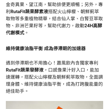
生
金奇異果、望江南，幫助排便更順暢；另外，專
活
利
RutaFit蔬果酵素液
搭配火山檸檬、朝鮮薊萃
態
度。
取物等多重植物精華，結合仙人掌、白腎豆萃取
物、非洲芒果籽等，幫助代謝力，啟動
24H高酵
代謝模式
。
維持健康油脂平衡 成為停滯期的加速器
遇到停滯期也不用擔心！蕭風飲內含獨家專利
RutaFit蔬果發酵液
，口感像果汁好入口，能加
速運轉，搭配火山檸檬及朝鮮薊萃取物，全面調
理身體、維持健康油脂平衡，成為打跨腹能量的
絕佳助手。