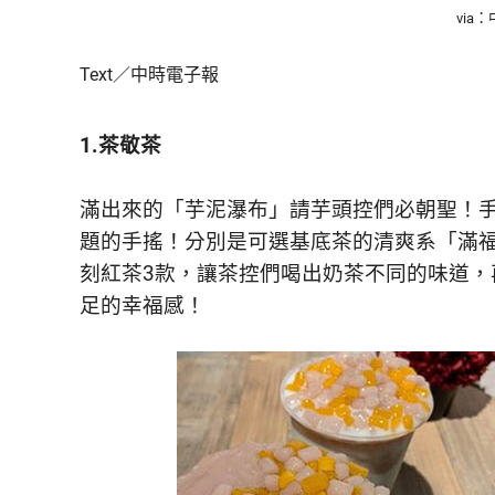
鮮
via
內
容，
Text／中時電子報
讓
獨
一
1.茶敬茶
無
二
滿出來的「芋泥瀑布」請芋頭控們必朝聖！
的
你
題的手搖！分別是可選基底茶的清爽系「滿
和
刻紅茶3款，讓茶控們喝出奶茶不同的味道
CBOOK
足的幸福感！
一
起
找
到
專
屬
的
生