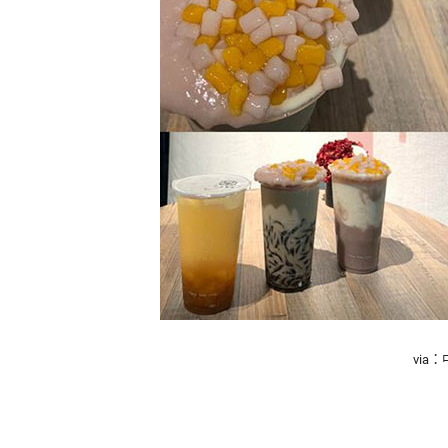
活
態
度。
via