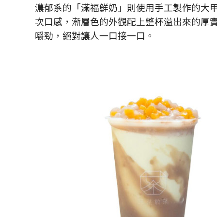
濃郁系的「滿福鮮奶」則使用手工製作的大
次口感，漸層色的外觀配上整杯溢出來的厚
嚼勁，絕對讓人一口接一口。