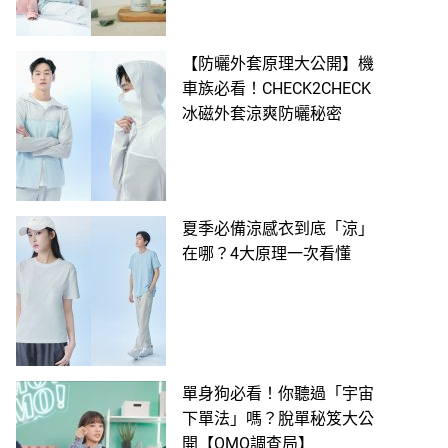
【防曬外套原理大公開】機
車族必看！CHECK2CHECK
冰磁外套涼爽防曬秘密
夏季必備涼感衣到底「涼」
在哪？4大原理一次看懂
單身狗必看！你聽過「宇宙
下單法」嗎？脫單秘笈大公
開【OMO調查局】