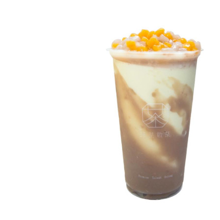
精
生
采
豐
活
富
的
態
時
尚
度
潮
流、
生
活
旅
遊、
兩
性
星
座、
獵
奇
新