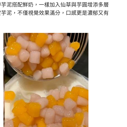
甲芋泥搭配鮮奶，一樣加入仙草與芋圓增添多層
實芋泥，不僅視覺效果滿分，口感更是濃郁又有