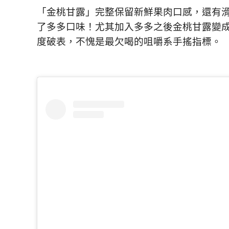
「金桃甘露」完整保留新鮮果肉口感，還有
了多多口味！尤其加入多多之後金桃甘露變
度破表，不愧是最欠喝的咀嚼系手搖指標。