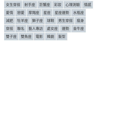
女生穿搭
射手座
巨蟹座
彩妝
心理測驗
情感
愛情
戀愛
摩羯座
星座
星座運勢
水瓶座
減肥
牡羊座
獅子座
球鞋
男生穿搭
瘦身
穿搭
聯名
藝人專訪
處女座
運勢
金牛座
雙子座
雙魚座
電影
韓劇
髮型