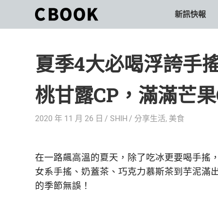
Skip
新訊快報
CBOOK
to
CBOOK-
content
「Your
和
Colorful
夏季4大必喝浮誇手
World.」
你
CBOOK
是
一
桃甘露CP，滿滿芒果
一
本
起
最
2020 年 11 月 26 日
SHIH
分享生活
,
美食
貼
活
近
你/
出
妳
在一路飆高溫的夏天，除了吃冰更要喝手搖
生
自
女系手搖、奶蓋茶、巧克力慕斯茶到芋泥滿
活
的季節無誤！
的
己
雜
誌。
的
最