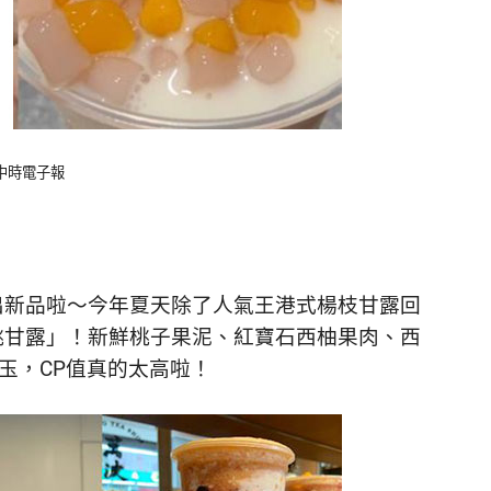
：中時電子報
出新品啦～今年夏天除了人氣王港式楊枝甘露回
桃甘露」！新鮮桃子果泥、紅寶石西柚果肉、西
玉，CP值真的太高啦！