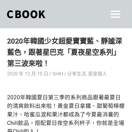
Skip
to
CBOOK
MENU
content
CBOOK-
「Your
和
Colorful
2020年韓國少女超愛寶寶藍、靜謐深
World.」
你
CBOOK
藍色，跟著星巴克「夏夜星空系列」
是
一
一
第三波來啦！
本
起
最
2020 年 12 月 10 日
SHIH
分享生活
,
居家達人
貼
活
近
你/
出
2020年韓國夏日第三季的系列商品跟著最夏日
妳
生
的清爽飲料出來啦！黃金夏日拿鐵、甜葡萄檸檬
自
活
果汁、哈蜜瓜混和果汁都成為了今夏最消暑的
的
己
Chill飲品，搭配夏日夜空系列杯子，你就是全場
雜
最Chill的人！
誌。