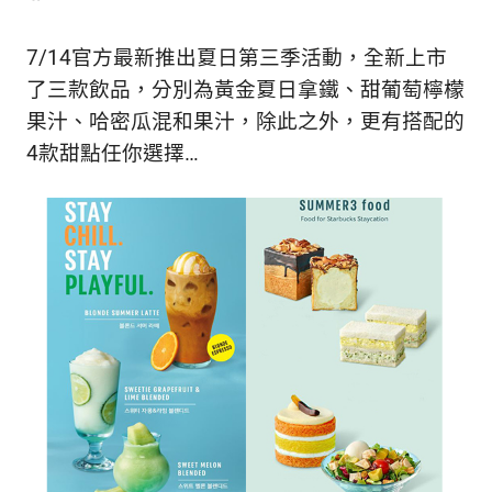
新
鮮
7/14官方最新推出夏日第三季活動，全新上市
內
容，
了三款飲品，分別為黃金夏日拿鐵、甜葡萄檸檬
讓
果汁、哈密瓜混和果汁，除此之外，更有搭配的
獨
4款甜點任你選擇…
一
無
二
的
你
和
CBOOK
一
起
找
到
專
屬
的