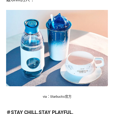
的
最
精
生
采
豐
活
富
的
態
時
尚
度
潮
流、
生
活
旅
遊、
兩
性
星
via：Starbucks官方
座、
獵
奇
＃STAY CHILL.STAY PLAYFUL.