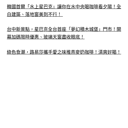
韓國首爾「水上星巴克」讓你在水中央喝咖啡看夕陽！全
白建築、落地窗美到不行！ ​
台中新景點，星巴克全台首座「夢幻積木城堡」門市！開
幕加碼限時優惠、玻璃天窗盡收眼底！
綠色食潮，路易莎攜手愛之味推燕麥奶咖啡！清爽好喝！