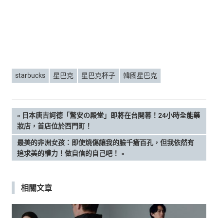
starbucks
星巴克
星巴克杯子
韓國星巴克
文
PREVIOUS
日本唐吉訶德「驚安の殿堂」即將在台開幕！24小時全能藥
POST:
妝店，首店位於西門町！
章
NEXT
最美的非洲女孩：即使燒傷讓我的臉千瘡百孔，但我依然有
POST:
追求美的權力！做自信的自己吧！
導
覽
相關文章