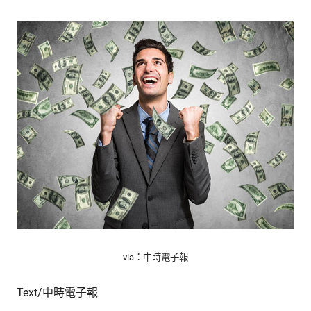
的
最
精
生
采
豐
活
富
的
態
時
尚
度
潮
流、
生
活
旅
遊、
兩
性
星
via：中時電子報
座、
獵
Text/中時電子報
奇