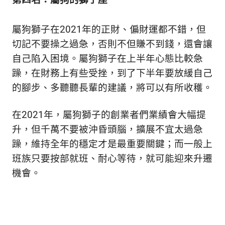
第四名：屬狗的獅子座
生
活
態
屬狗獅子在2021年的正財、偏財運都不錯，但
度。
切記不要操之過急，否則不但賺不到錢，還會讓
自己陷入困境。屬狗獅子在上半年心態比較急
躁，在財務上有些受挫，到了下半年要放緩自己
的腳步、多聽聽長輩的建議，將可以有所收穫。
在2021年，屬狗獅子的創業者們業績會大幅提
升，但千萬不要被沖昏頭腦，擴展不宜太過急
躁，維持全年的穩定才是最重要關鍵；而一般上
班族只要按部就班、耐心等待，就可能迎來升遷
機會。