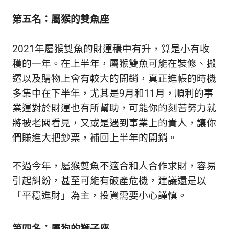
新
鮮
第五名：屬猴的雙魚座
內
容，
2021年屬猴雙魚的財運穩中有升，算是小有收
讓
獨
穫的一年。在上半年，屬猴雙魚可能在裝修、搬
一
遷以及購物上會有較大的開銷，真正進帳的時機
無
多集中在下半年，尤其是9月和11月，順利的事
二
的
業運對於財運也有所幫助，可能你的刻苦努力就
你
將被老闆看見，又或是遇到事業上的貴人，讓你
和
們賺進大把鈔票，補回上半年的開銷。
CBOOK
一
起
不過今年，屬猴雙魚不適合和人合作求財，容易
找
引起糾紛，甚至可能有破產危機，建議還是以
到
「平穩進財」為主，投資需要小心謹慎。
專
屬
的