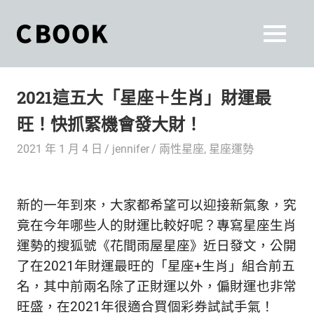
Skip
to
CBOOK
MENU
content
CBOOK-
「Your
和
Colorful
2021這五大「星座＋生肖」財運最
World.」
你
CBOOK
旺！快抓緊機會發大財！
是
一
一
2021 年 1 月 4 日
jennifer
兩性星座
,
星座運勢
本
起
最
貼
活
新的一年到來，大家都希望可以迎接新氣象，究
近
你/
出
竟在今年哪些人的財運比較好呢？專寫星座生肖
妳
運勢的搜狐號《花間雨屋星座》近日發文，公開
生
自
了在2021年財運最旺的「星座+生肖」組合前五
活
的
己
名，其中前兩名除了正財運以外，偏財運也非常
雜
旺盛，在2021年很適合買個彩券試試手氣！
誌。