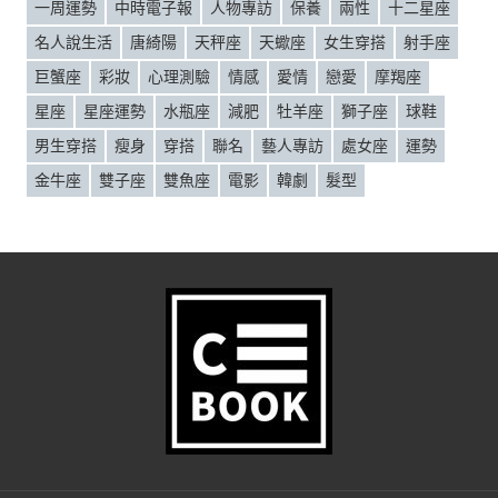
一周運勢
中時電子報
人物專訪
保養
兩性
十二星座
名人說生活
唐綺陽
天秤座
天蠍座
女生穿搭
射手座
巨蟹座
彩妝
心理測驗
情感
愛情
戀愛
摩羯座
星座
星座運勢
水瓶座
減肥
牡羊座
獅子座
球鞋
男生穿搭
瘦身
穿搭
聯名
藝人專訪
處女座
運勢
金牛座
雙子座
雙魚座
電影
韓劇
髮型