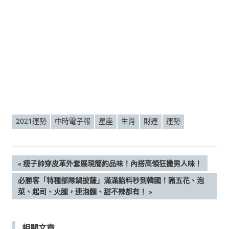
2021運勢
中時電子報
星座
生肖
財運
運勢
文
PREVIOUS
瘦子帥穿皮革外套展現簡約品味！內搭高領狂撒男人味！
POST:
NEXT
必勝客「特種部隊鍋披薩」滿滿餡料秒到韓國！豬五花、泡
章
POST:
菜、起司、火腿，連泡麵、甜不辣都有！
導
相關文章