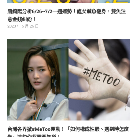
唐綺陽分析6/26~7/2一週運勢！處女鹹魚翻身，雙魚注
意金錢糾紛！
2023 年 6 月 26 日
台灣各界掀#MeToo運動！「如何構成性騷、遇到時怎麼
做」這些你都需要知道！