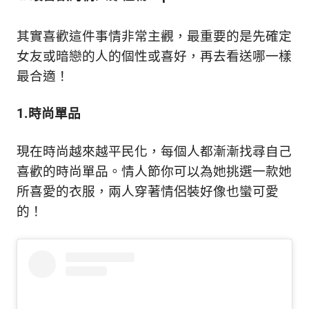
新
鮮
其實喜歡這件事情非常主觀，最重要的是先確定
內
容，
女友或暗戀的人的個性或喜好，再去看送哪一樣
讓
最合適！
獨
一
1.時尚單品
無
二
的
現在時尚越來越平民化，每個人都漸漸找尋自己
你
喜歡的時尚單品。情人節你可以為她挑選一款她
和
CBOOK
所喜愛的衣服，兩人穿著情侶裝好像也蠻可愛
一
的！
起
找
到
專
屬
的