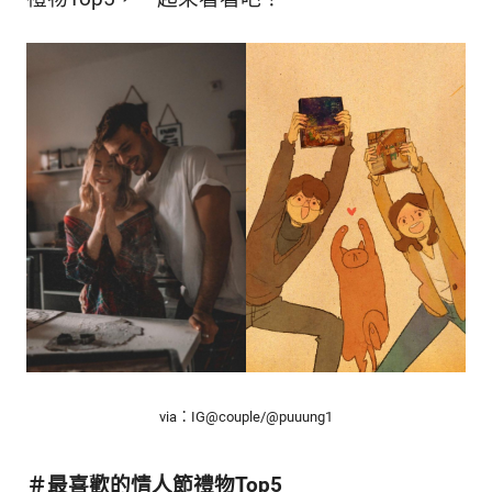
的
最
精
生
采
豐
活
富
的
態
時
尚
度
潮
流、
生
活
旅
遊、
兩
性
星
via：IG@couple/@puuung1
座、
獵
奇
＃最喜歡的情人節禮物Top5