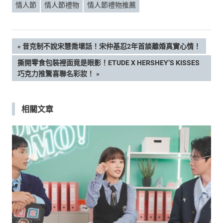
情人節
情人節禮物
情人節禮物推薦
文
PREVIOUS
昔克制不說宋慧喬壞話！宋仲基忍2年首談離婚真實心情！
POST:
NEXT
撕開零食包裝裡面竟是眼影！ETUDE X HERSHEY’S KISSES
章
POST:
巧克力推驚喜聯名彩妝！
導
相關文章
覽