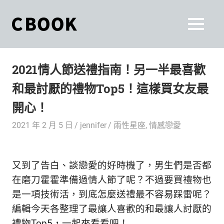
Skip
to
CBOOK
MENU
content
CBOOK-
「Your
和
Colorful
2021情人節送禮指南！另一半最喜歡
World.」
你
CBOOK
和最討厭的禮物Top5！這樣買女友最
是
一
一
開心！
本
起
最
2021 年 2 月 5 日
jennifer
兩性星座
,
情感戀愛
貼
活
近
你/
出
又到了告白、談戀愛的好時機了，男生們是否都
妳
生
在磨刀霍霍準備過情人節了呢？不過要買禮物也
自
活
是一項技術活，到底怎麼送禮最不容易踩雷呢？
的
己
編輯今天各整理了最讓人喜歡的和最讓人討厭的
雜
禮物Top5，一起來看看吧！
誌。