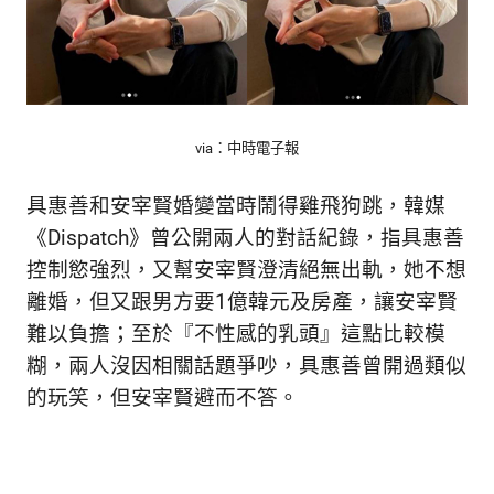
via：中時電子報
具惠善和安宰賢婚變當時鬧得雞飛狗跳，韓媒
《Dispatch》曾公開兩人的對話紀錄，指具惠善
控制慾強烈，又幫安宰賢澄清絕無出軌，她不想
離婚，但又跟男方要1億韓元及房產，讓安宰賢
難以負擔；至於『不性感的乳頭』這點比較模
糊，兩人沒因相關話題爭吵，具惠善曾開過類似
的玩笑，但安宰賢避而不答。