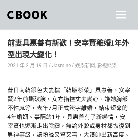
Skip
to
CBOOK
MENU
content
CBOOK-
「Your
和
Colorful
前妻具惠善有新歡！安宰賢離婚1年外
World.」
你
CBOOK
型出現大變化！
是
一
一
2021 年 2 月 19 日
Jasmine
娛樂新聞
,
影視娛樂
本
起
最
貼
活
昔日南韓銀色夫妻檔「韓版杉菜」具惠善、安宰
近
你/
出
賢2年前撕破臉，女方指控丈夫變心、嫌她胸部
妳
不性感等，去年7月正式簽字離婚，結束短命的
生
自
4年婚姻。事隔約1年，具惠善有了新戀情，安
活
的
己
宰賢也逐漸走出陰霾，無論外貌或身材都恢復到
雜
男神等級，讓粉絲又驚又喜，大讚帥出新高度。
誌。