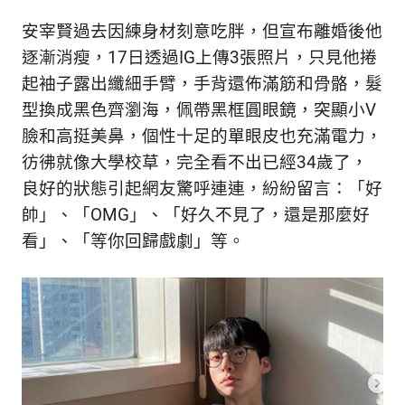
新
安宰賢過去因練身材刻意吃胖，但宣布離婚後他
鮮
內
逐漸消瘦，17日透過IG上傳3張照片，只見他捲
容，
起袖子露出纖細手臂，手背還佈滿筋和骨骼，髮
讓
型換成黑色齊瀏海，佩帶黑框圓眼鏡，突顯小V
獨
一
臉和高挺美鼻，個性十足的單眼皮也充滿電力，
無
彷彿就像大學校草，完全看不出已經34歲了，
二
良好的狀態引起網友驚呼連連，紛紛留言：「好
的
你
帥」、「OMG」、「好久不見了，還是那麼好
和
看」、「等你回歸戲劇」等。
CBOOK
一
起
找
到
專
屬
的