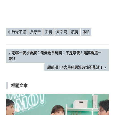
中時電子報
具惠善
夫妻
安宰賢
感情
離婚
文
PREVIOUS
吃哪一餐才會瘦？最佳進食時間：不是早餐！是要看這一
POST:
點！
章
NEXT
超飢渴！4大星座男沒有性不能活！
POST:
導
相關文章
覽