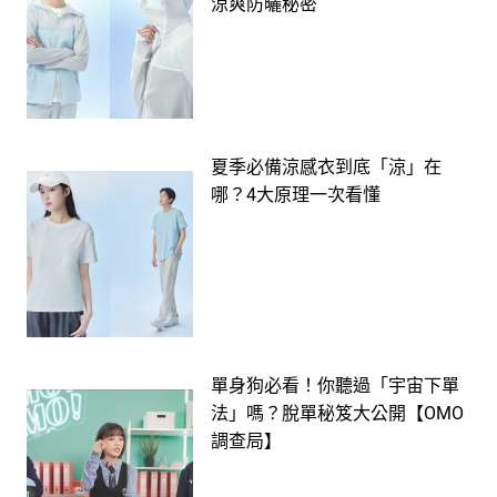
涼爽防曬秘密
夏季必備涼感衣到底「涼」在
哪？4大原理一次看懂
單身狗必看！你聽過「宇宙下單
法」嗎？脫單秘笈大公開【OMO
調查局】