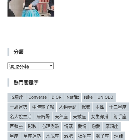
分類
分
類
熱門關鍵字
12星座
Converse
DIOR
Netflix
Nike
UNIQLO
一周運勢
中時電子報
人物專訪
保養
兩性
十二星座
名人說生活
唐綺陽
天秤座
天蠍座
女生穿搭
射手座
巨蟹座
彩妝
心理測驗
情感
愛情
戀愛
摩羯座
星座
星座運勢
水瓶座
減肥
牡羊座
獅子座
球鞋