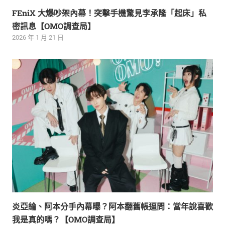
FEniX 大爆吵架內幕！突擊手機驚見李承隆「起床」私
密訊息【OMO調查局】
2026 年 1 月 21 日
炎亞綸、阿本分手內幕曝？阿本翻舊帳逼問：當年說喜歡
我是真的嗎？【OMO調查局】