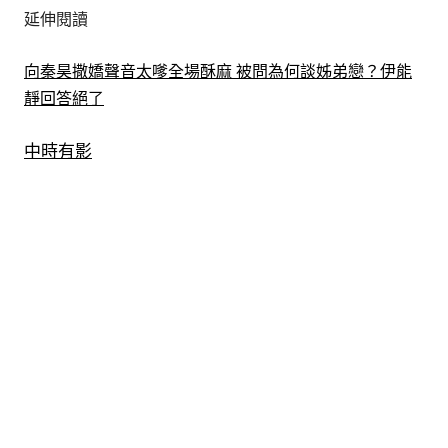
延伸閱讀
向秦昊撒嬌聲音太嗲全場酥麻 被問為何談姊弟戀？伊能
靜回答絕了
中時有影