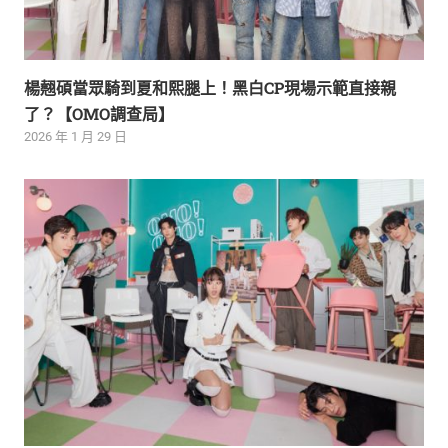
楊翹碩當眾騎到夏和熙腿上！黑白CP現場示範直接親
了？【OMO調查局】
2026 年 1 月 29 日