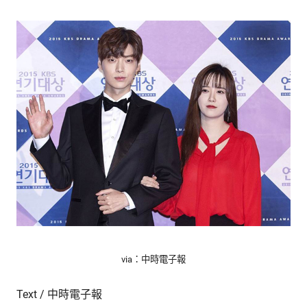
的
最
精
生
采
豐
活
富
的
態
時
尚
度
潮
流、
生
活
旅
遊、
兩
性
星
via：中時電子報
座、
獵
Text / 中時電子報
奇