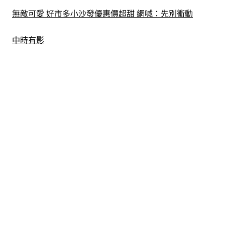
無敵可愛 好市多小沙發優惠價超甜 網喊：先別衝動
中時有影