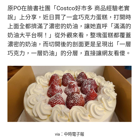
新
原PO在臉書社團「Costco好市多 商品經驗老實
鮮
說」上分享，近日買了一盒巧克力蛋糕，打開時
內
容，
上面全都擠滿了濃密的奶油，讓她直呼「滿滿的
讓
奶油大平台啊！」從外觀來看，整塊蛋糕都覆蓋
獨
濃密的奶油，而切開後的剖面更是呈現出「一層
一
無
巧克力，一層奶油」的分層，直接讓網友看傻。
二
的
你
和
CBOOK
一
起
找
到
專
屬
的
via：中時電子報