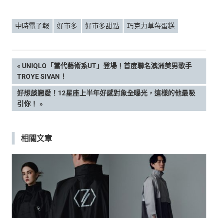
中時電子報
好市多
好市多甜點
巧克力草莓蛋糕
文
PREVIOUS
UNIQLO「當代藝術系UT」登場！首度聯名澳洲美男歌手
POST:
TROYE SIVAN！
章
NEXT
好想談戀愛！12星座上半年好感對象全曝光，這樣的他最吸
POST:
引你！
導
覽
相關文章