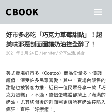
Skip
to
CBOOK
MENU
content
CBOOK-
「Your
和
Colorful
好市多必吃「巧克力草莓甜點」！超
World.」
你
CBOOK
美味邪惡剖面圖讓奶油控全醉了！
是
一
一
2021 年 2 月 24 日
jennifer
分享生活
,
美食
本
起
最
貼
活
美式賣場好市多（Costco）商品份量多、價錢
近
你/
出
超值，深受許多民眾喜愛。其中，賣場內販售的
妳
甜點也被饕客力推。近日一位民眾分享一款「巧
生
自
克力蛋糕」，不過，整個蛋糕體卻擠上了滿滿的
活
的
己
奶油，尤其切開後的剖面照更讓所有奶油控陷入
雜
瘋狂，直呼「好療癒！」
誌。