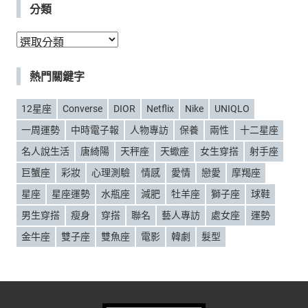
分類
分
類
熱門關鍵字
12星座
Converse
DIOR
Netflix
Nike
UNIQLO
一周運勢
中時電子報
人物專訪
保養
兩性
十二星座
名人說生活
唐綺陽
天秤座
天蠍座
女生穿搭
射手座
巨蟹座
彩妝
心理測驗
情感
愛情
戀愛
摩羯座
星座
星座運勢
水瓶座
減肥
牡羊座
獅子座
球鞋
男生穿搭
瘦身
穿搭
聯名
藝人專訪
處女座
運勢
金牛座
雙子座
雙魚座
電影
韓劇
髮型