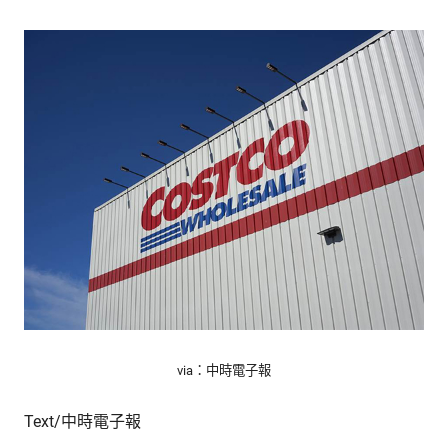
的
最
精
生
采
豐
活
富
的
態
時
尚
度
潮
流、
生
活
旅
遊、
兩
性
星
via：中時電子報
座、
獵
Text/中時電子報
奇