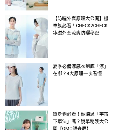
【防曬外套原理大公開】機
車族必看！CHECK2CHECK
冰磁外套涼爽防曬秘密
夏季必備涼感衣到底「涼」
在哪？4大原理一次看懂
單身狗必看！你聽過「宇宙
下單法」嗎？脫單秘笈大公
開【OMO調查局】