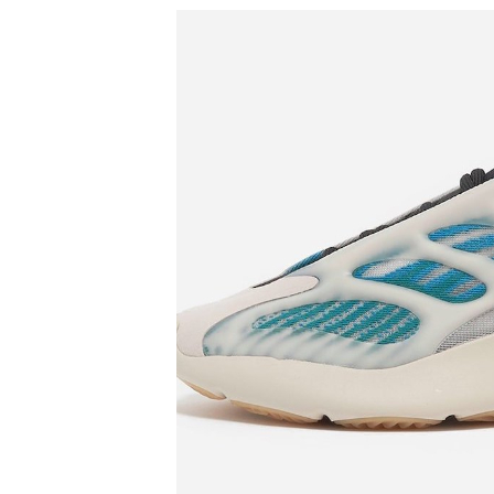
精
生
采
豐
活
富
的
態
時
尚
度
潮
流、
生
活
旅
遊、
兩
性
星
座、
獵
奇
新