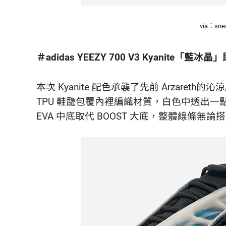
鮮
內
via：snea
容，
讓
獨
＃adidas YEEZY 700 V3 Kyanite「藍冰
一
無
二
本次 Kyanite 配色承襲了先前 Arzar
的
TPU 鞋籠包覆內裡編織材質，白色中透出
你
EVA 中底取代 BOOST 大底，整體線條無
和
CBOOK
一
起
找
到
專
屬
的
生