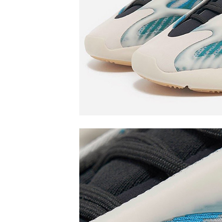
活
態
度。