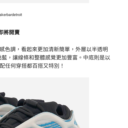
kerbardetroit
晶」即將開賣
eth的沁涼感色調，看起來更加清新簡單，外層以半透明
一點藍，讓線條和整體感覺更加豐富。中底則是以
論搭配任何穿搭都百搭又特別！