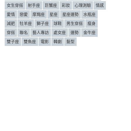
女生穿搭
射手座
巨蟹座
彩妝
心理測驗
情感
愛情
戀愛
摩羯座
星座
星座運勢
水瓶座
減肥
牡羊座
獅子座
球鞋
男生穿搭
瘦身
穿搭
聯名
藝人專訪
處女座
運勢
金牛座
雙子座
雙魚座
電影
韓劇
髮型