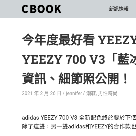
Skip
新訊快報
CBOOK
to
CBOOK-
content
「Your
和
Colorful
今年度最好看 YEEZY
World.」
你
CBOOK
是
一
YEEZY 700 V
一
本
起
最
資訊、細節照公開！
貼
活
近
你/
出
2021 年 2 月 26 日
jennifer
潮鞋
,
男性時尚
妳
生
自
活
的
己
adidas YEEZY 700 V3 全新配色終
雜
除了這雙，另一雙adidas和YEEZY的合作款
誌。
的
最