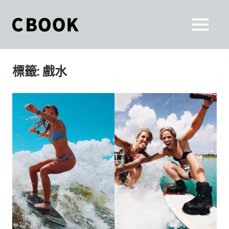
Skip
to
CBOOK
MENU
content
CBOOK-
「Your
和
Colorful
標籤:
戲水
World.」
你
CBOOK
是
一
一
本
起
最
貼
活
近
你/
出
妳
生
自
活
的
己
雜
誌。