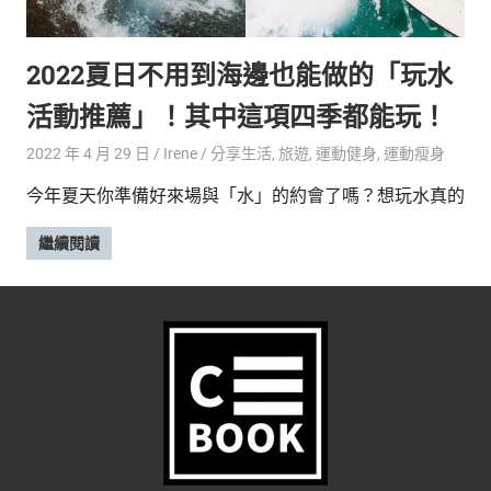
的
最
精
生
2022夏日不用到海邊也能做的「玩水
采
豐
活
活動推薦」！其中這項四季都能玩！
富
的
態
2022 年 4 月 29 日
Irene
分享生活
,
旅遊
,
運動健身
,
運動瘦身
時
尚
度
今年夏天你準備好來場與「水」的約會了嗎？想玩水真的
潮
流、
繼續閱讀
生
活
旅
遊、
兩
性
星
座、
獵
奇