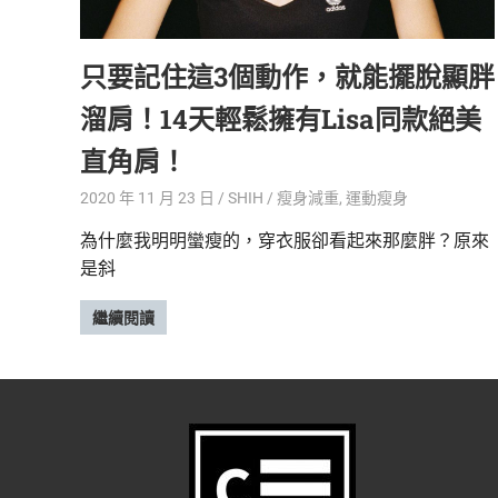
精
生
采
只要記住這3個動作，就能擺脫顯胖
豐
活
富
溜肩！14天輕鬆擁有Lisa同款絕美
的
態
時
直角肩！
尚
度
潮
2020 年 11 月 23 日
SHIH
瘦身減重
,
運動瘦身
流、
為什麼我明明蠻瘦的，穿衣服卻看起來那麼胖？原來
生
是斜
活
旅
遊、
繼續閱讀
兩
性
星
座、
獵
奇
新