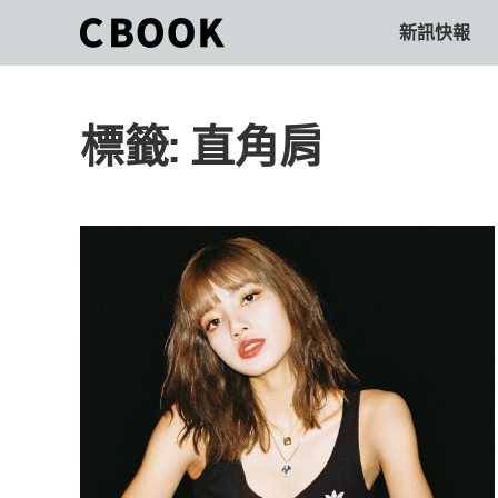
Skip
新訊快報
CBOOK
to
CBOOK-
content
「Your
和
Colorful
標籤:
直角肩
World.」
你
CBOOK
是
一
一
本
起
最
貼
活
近
你/
出
妳
生
自
活
的
己
雜
誌。
的
最