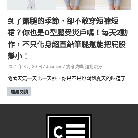
的
最
精
生
到了露腿的季節，卻不敢穿短褲短
采
豐
活
裙？你也是O型腿受災戶嗎！每天2動
富
的
態
作，不只化身超直鉛筆腿還能把屁股
時
尚
度
變小！
潮
2021 年 3 月 30 日
Jasmine
瘦身減重
,
運動瘦身
流、
生
隨著天氣一天比一天熱，你是不是也聞到夏天的味道了！
活
旅
繼續閱讀
遊、
兩
性
星
座、
獵
奇