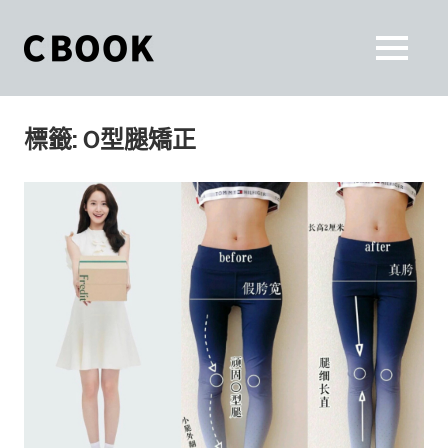
Skip
to
CBOOK
MENU
content
CBOOK-
「Your
和
Colorful
標籤:
O型腿矯正
World.」
你
CBOOK
是
一
一
本
起
最
貼
活
近
你/
出
妳
生
自
活
的
己
雜
誌。