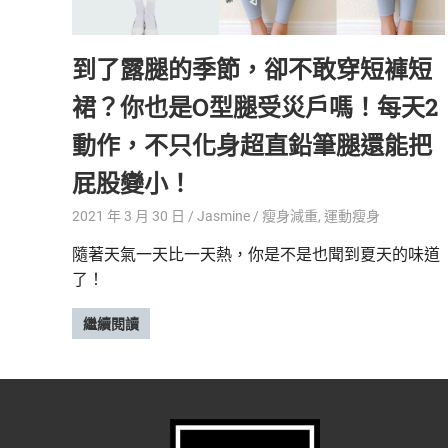
精
生
采
到了露腿的季節，卻不敢穿短褲短
豐
活
富
裙？你也是O型腿受災戶嗎！每天2
的
態
時
動作，不只化身超直鉛筆腿還能把
尚
度
屁股變小！
潮
流、
2021 年 3 月 30 日
Jasmine
瘦身減重
,
運動瘦身
生
活
隨著天氣一天比一天熱，你是不是也聞到夏天的味道
旅
了！
遊、
兩
繼續閱讀
性
星
座、
獵
奇
新