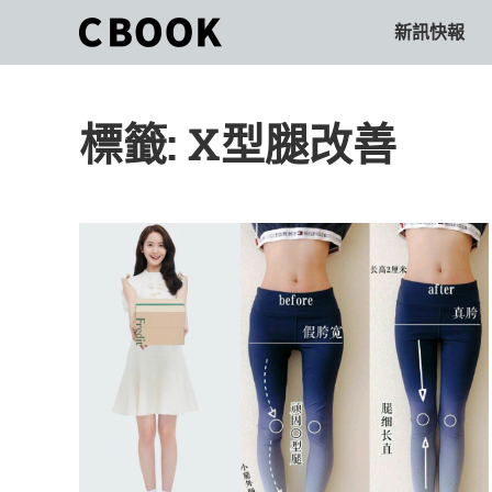
Skip
新訊快報
CBOOK
to
CBOOK-
content
「Your
和
Colorful
標籤:
X型腿改善
World.」
你
CBOOK
是
一
一
本
起
最
貼
活
近
你/
出
妳
生
自
活
的
己
雜
誌。
的
最