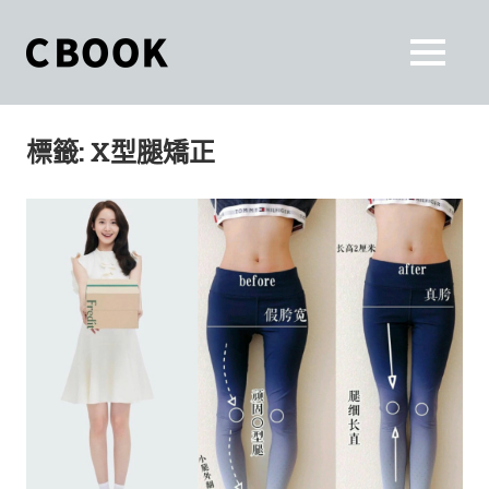
Skip
to
CBOOK
MENU
content
CBOOK-
「Your
和
Colorful
標籤:
X型腿矯正
World.」
你
CBOOK
是
一
一
本
起
最
貼
活
近
你/
出
妳
生
自
活
的
己
雜
誌。