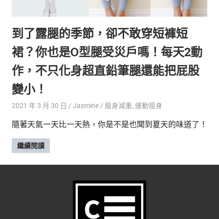
的
最
精
生
到了露腿的季節，卻不敢穿短褲短
采
豐
活
裙？你也是O型腿受災戶嗎！每天2動
富
的
態
作，不只化身超直鉛筆腿還能把屁股
時
尚
度
變小！
潮
2021 年 3 月 30 日
Jasmine
瘦身減重
,
運動瘦身
流、
生
隨著天氣一天比一天熱，你是不是也聞到夏天的味道了！
活
旅
繼續閱讀
遊、
兩
性
星
座、
獵
奇