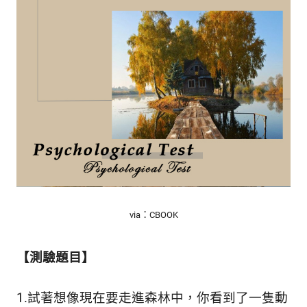
的
最
精
生
采
豐
活
富
的
態
時
尚
度
潮
流、
生
活
旅
遊、
via：CBOOK
兩
性
星
【測驗題目】
座、
獵
1.試著想像現在要走進森林中，你看到了一隻動
奇