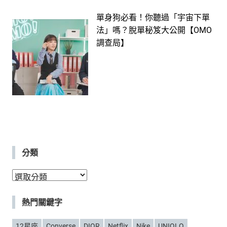
單身狗必看！你聽過「宇宙下單
法」嗎？脫單秘笈大公開【OMO
調查局】
分類
分
類
熱門關鍵字
12星座
Converse
DIOR
Netflix
Nike
UNIQLO