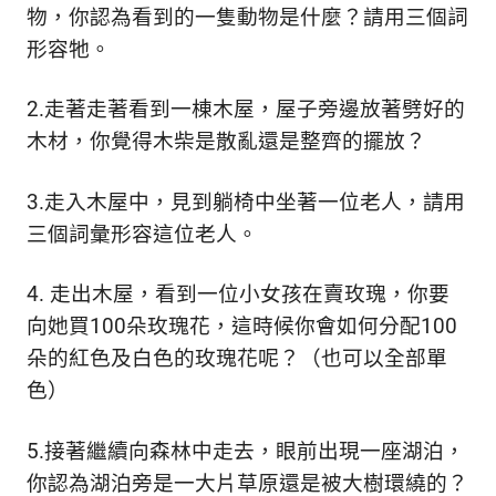
新
物，你認為看到的一隻動物是什麼？請用三個詞
鮮
形容牠。
內
容，
2.走著走著看到一棟木屋，屋子旁邊放著劈好的
讓
獨
木材，你覺得木柴是散亂還是整齊的擺放？
一
無
3.走入木屋中，見到躺椅中坐著一位老人，請用
二
的
三個詞彙形容這位老人。
你
和
4. 走出木屋，看到一位小女孩在賣玫瑰，你要
CBOOK
向她買100朵玫瑰花，這時候你會如何分配100
一
起
朵的紅色及白色的玫瑰花呢？（也可以全部單
找
色）
到
專
5.接著繼續向森林中走去，眼前出現一座湖泊，
屬
的
你認為湖泊旁是一大片草原還是被大樹環繞的？