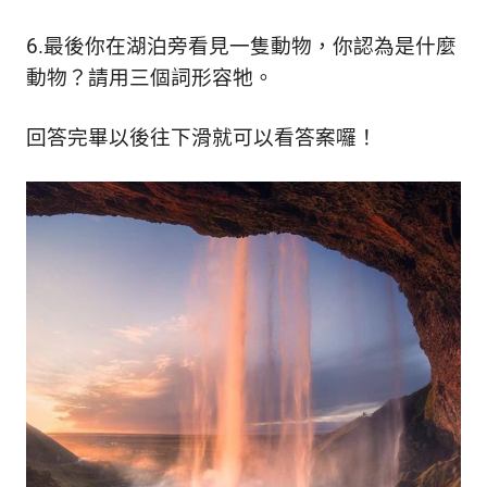
生
活
6.最後你在湖泊旁看見一隻動物，你認為是什麼
態
度。
動物？請用三個詞形容牠。
回答完畢以後往下滑就可以看答案囉！