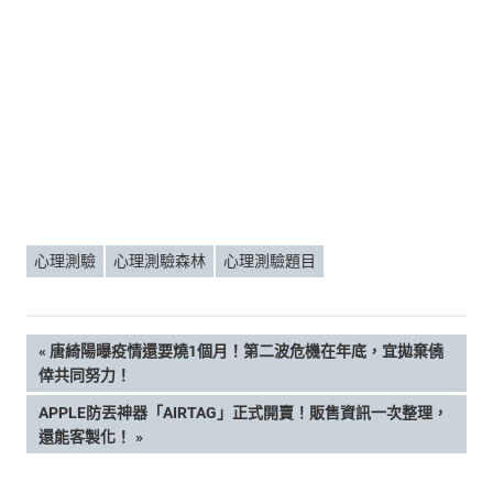
心理測驗
心理測驗森林
心理測驗題目
文
PREVIOUS
唐綺陽曝疫情還要燒1個月！第二波危機在年底，宜拋棄僥
POST:
倖共同努力！
章
NEXT
APPLE防丟神器「AIRTAG」正式開賣！販售資訊一次整理，
POST:
還能客製化！
導