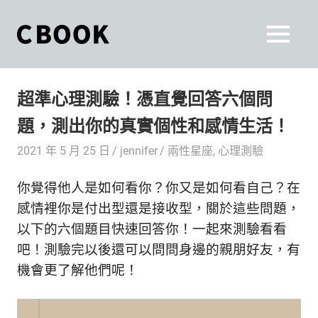
Skip
to
CBOOK
MENU
content
CBOOK-
「Your
和
Colorful
超準心理測驗！憑直覺回答六個問
World.」
你
CBOOK
題，測出你的真實個性和感情生活！
是
一
一
2021 年 5 月 25 日
jennifer
兩性星座
,
心理測驗
本
起
最
你覺得他人是如何看你？你又是如何看自己？在
貼
活
近
感情裡你是付出型還是接收型，關於這些問題，
你/
出
以下的六個題目快速回答你！一起來測驗看看
妳
吧！測驗完以後還可以問問身邊的親朋好友，有
生
自
機會更了解他們呢！
活
的
己
雜
誌。