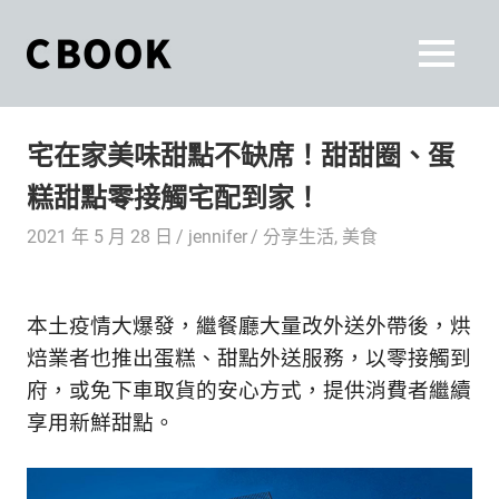
Skip
to
CBOOK
MENU
content
CBOOK-
「Your
和
Colorful
宅在家美味甜點不缺席！甜甜圈、蛋
World.」
你
CBOOK
糕甜點零接觸宅配到家！
是
一
一
2021 年 5 月 28 日
jennifer
分享生活
,
美食
本
起
最
貼
活
本土疫情大爆發，繼餐廳大量改外送外帶後，烘
近
你/
出
焙業者也推出蛋糕、甜點外送服務，以零接觸到
妳
府，或免下車取貨的安心方式，提供消費者繼續
生
自
享用新鮮甜點。
活
的
己
雜
誌。