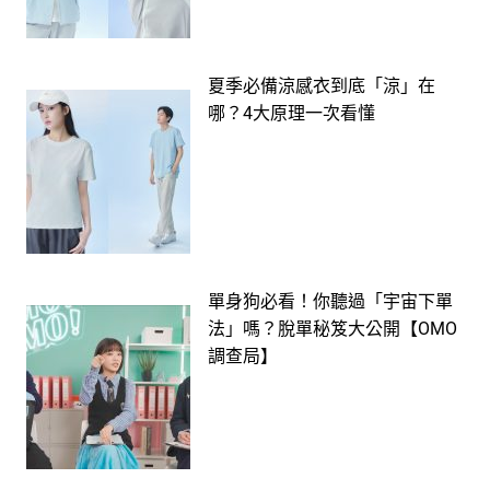
夏季必備涼感衣到底「涼」在
哪？4大原理一次看懂
單身狗必看！你聽過「宇宙下單
法」嗎？脫單秘笈大公開【OMO
調查局】