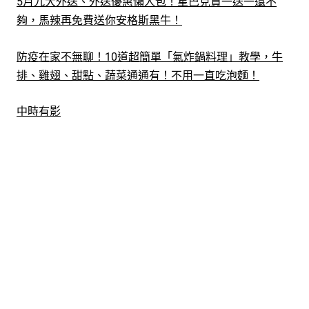
5月九大外送、外送優惠懶人包！星巴克買一送一還不
夠，馬辣再免費送你安格斯黑牛！
防疫在家不無聊！10道超簡單「氣炸鍋料理」教學，牛
排、雞翅、甜點、蔬菜通通有！不用一直吃泡麵！
中時有影