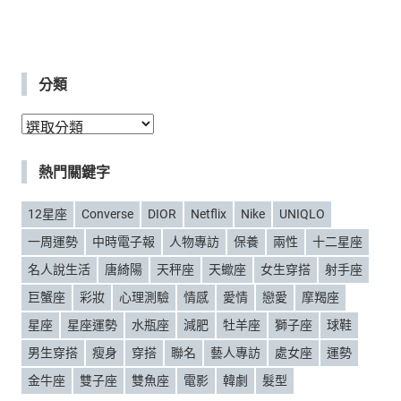
分類
分
類
熱門關鍵字
12星座
Converse
DIOR
Netflix
Nike
UNIQLO
一周運勢
中時電子報
人物專訪
保養
兩性
十二星座
名人說生活
唐綺陽
天秤座
天蠍座
女生穿搭
射手座
巨蟹座
彩妝
心理測驗
情感
愛情
戀愛
摩羯座
星座
星座運勢
水瓶座
減肥
牡羊座
獅子座
球鞋
男生穿搭
瘦身
穿搭
聯名
藝人專訪
處女座
運勢
金牛座
雙子座
雙魚座
電影
韓劇
髮型