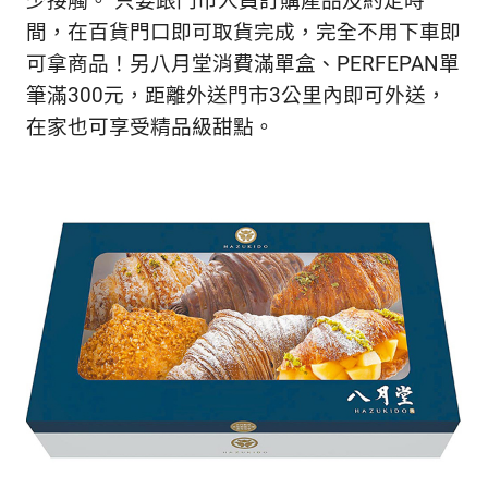
少接觸。 只要跟門市人員訂購產品及約定時
新
間，在百貨門口即可取貨完成，完全不用下車即
鮮
內
可拿商品！另八月堂消費滿單盒、PERFEPAN單
容，
筆滿300元，距離外送門市3公里內即可外送，
讓
在家也可享受精品級甜點。
獨
一
無
二
的
你
和
CBOOK
一
起
找
到
專
屬
的