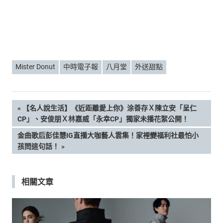
Mister Donut
中時電子報
八月堂
外送甜點
文
PREVIOUS
【名人說生活】《近距離愛上你》涂善存Ｘ陳立安「呈仁
POST:
CP」、安俊朋Ｘ林嘉威「永幸CP」獨家未播花絮公開！
章
NEXT
金曲歌后彭佳慧IG直播大咖藝人雲集！家裡變福利社最怕小
POST:
孩問這句話！
導
覽
相關文章