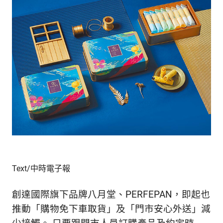
的
最
精
生
采
豐
活
富
的
態
時
尚
度
潮
流、
生
活
旅
遊、
兩
Text/中時電子報
性
星
創達國際旗下品牌八月堂、PERFEPAN，即起也
座、
獵
推動「購物免下車取貨」及「門市安心外送」減
奇