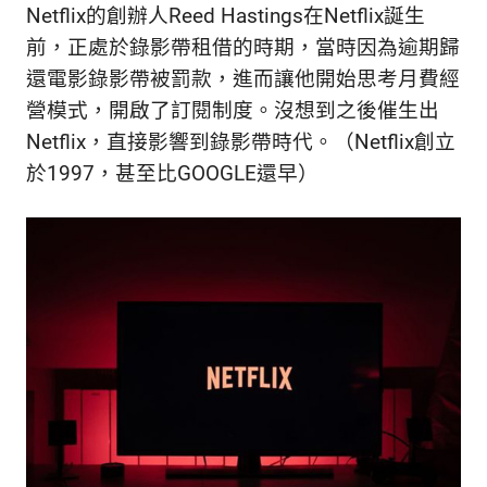
新
Netflix的創辦人Reed Hastings在Netflix誕生
鮮
前，正處於錄影帶租借的時期，當時因為逾期歸
內
還電影錄影帶被罰款，進而讓他開始思考月費經
容，
讓
營模式，開啟了訂閱制度。沒想到之後催生出
獨
Netflix，直接影響到錄影帶時代。（Netflix創立
一
於1997，甚至比GOOGLE還早）
無
二
的
你
和
CBOOK
一
起
找
到
專
屬
的