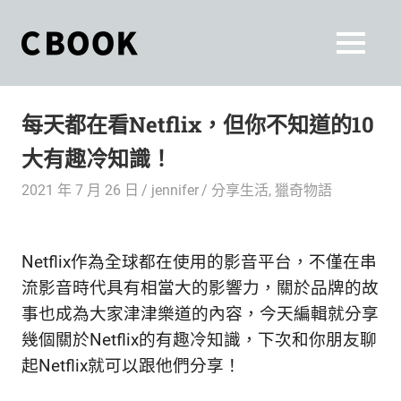
Skip
to
CBOOK
MENU
content
CBOOK-
「Your
和
Colorful
每天都在看Netflix，但你不知道的10
World.」
你
CBOOK
大有趣冷知識！
是
一
一
2021 年 7 月 26 日
jennifer
分享生活
,
獵奇物語
本
起
最
貼
活
Netflix作為全球都在使用的影音平台，不僅在串
近
你/
出
流影音時代具有相當大的影響力，關於品牌的故
妳
事也成為大家津津樂道的內容，今天編輯就分享
生
自
幾個關於Netflix的有趣冷知識，下次和你朋友聊
活
的
己
起Netflix就可以跟他們分享！
雜
誌。