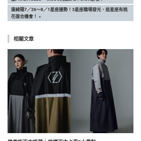
章
NEXT
唐綺陽7／26～8／1星座運勢！3星座職場發光、這星座有桃
POST:
花復合機會！
導
覽
相關文章