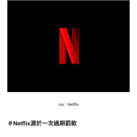
的
最
精
生
采
豐
活
富
的
態
時
尚
度
潮
流、
生
活
旅
遊、
兩
via：Netflix
性
星
座、
＃Netflix源於一次過期罰款
獵
奇