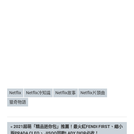
Netflix
Netflix冷知識
Netflix故事
Netflix片頭曲
獵奇物語
文
PREVIOUS
2021超萌「精品迷你包」推薦！最火紅FENDI FIRST、縮小
POST:
版PRADA CLEO、 JISOO同款LADY DIOR必收！