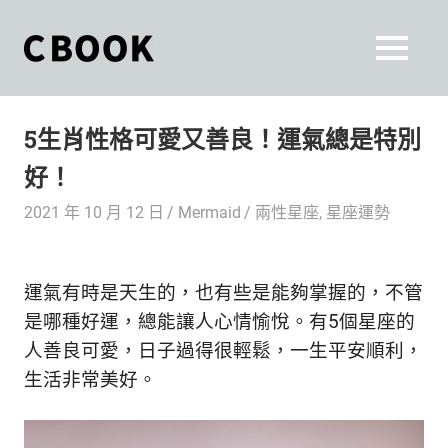
Skip
to
CBOOK
MENU
content
CBOOK-
「Your
和
Colorful
5生肖性格可愛又善良！運氣總是特別
World.」
你
CBOOK
好！
是
一
一
2021 年 10 月 12 日
Mermaid
兩性星座
,
星座運勢
本
起
最
貼
活
運氣有時是天生的，也有些是能夠掌握的，不管
近
你/
出
是哪種好運，總能讓人心情愉悅。有5個星座的
妳
人善良可愛，日子過得很輕鬆，一生平安順利，
生
自
生活非常美好。
活
的
己
雜
誌。