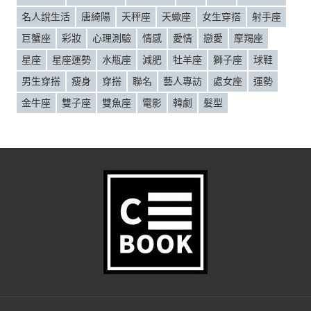
名人說生活
唐綺陽
天秤座
天蠍座
女生穿搭
射手座
巨蟹座
彩妝
心理測驗
情感
愛情
戀愛
摩羯座
星座
星座運勢
水瓶座
減肥
牡羊座
獅子座
球鞋
男生穿搭
瘦身
穿搭
聯名
藝人專訪
處女座
運勢
金牛座
雙子座
雙魚座
電影
韓劇
髮型