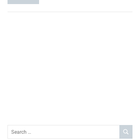
Search
SEARCH
for: