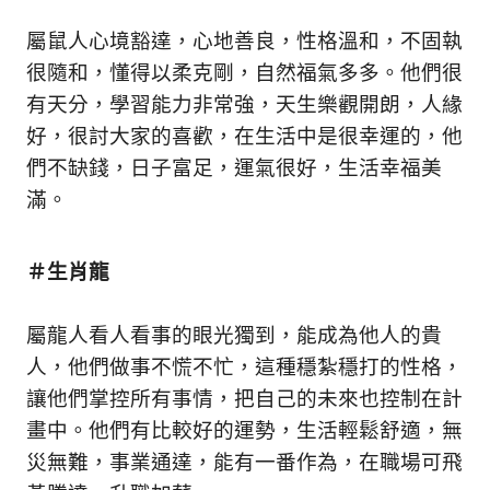
新
鮮
屬鼠人心境豁達，心地善良，性格溫和，不固執
內
很隨和，懂得以柔克剛，自然福氣多多。他們很
容，
有天分，學習能力非常強，天生樂觀開朗，人緣
讓
獨
好，很討大家的喜歡，在生活中是很幸運的，他
一
們不缺錢，日子富足，運氣很好，生活幸福美
無
滿。
二
的
你
＃生肖龍
和
CBOOK
一
屬龍人看人看事的眼光獨到，能成為他人的貴
起
人，他們做事不慌不忙，這種穩紮穩打的性格，
找
到
讓他們掌控所有事情，把自己的未來也控制在計
專
畫中。他們有比較好的運勢，生活輕鬆舒適，無
屬
災無難，事業通達，能有一番作為，在職場可飛
的