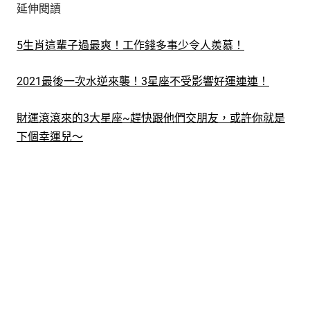
延伸閱讀
5生肖這輩子過最爽！工作錢多事少令人羨慕！
2021最後一次水逆來襲！3星座不受影響好運連連！
財運滾滾來的3大星座~趕快跟他們交朋友，或許你就是
下個幸運兒～