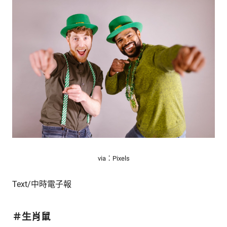
的
最
精
生
采
豐
活
富
的
態
時
尚
度
潮
流、
生
活
旅
遊、
via：Pixels
兩
性
Text/中時電子報
星
座、
獵
＃生肖鼠
奇