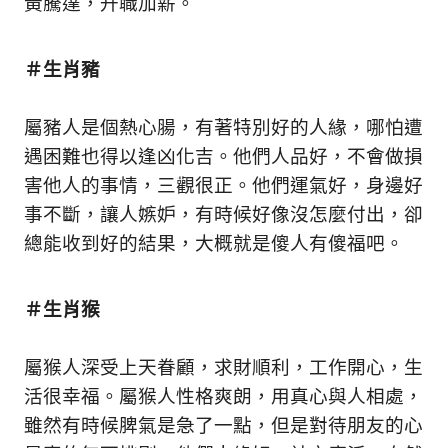
黃騰達，升職加薪。
生
活
態
＃生肖豬
度。
屬豬人是個熱心腸，有著特別好的人緣，哪怕遭
遇困難也得以逢凶化吉。他們人品好，不會做損
害他人的事情，三觀很正。他們運氣好，身邊好
事不斷，讓人嫉妒，有時候好像沒怎麼付出，卻
總能收到好的結果，大概就是傻人有傻福吧。
＃生肖猴
屬猴人深受上天眷顧，求財順利，工作開心，生
活很幸福。屬猴人性格爽朗，用真心與人相處，
雖然有時候脾氣是急了一點，但是對待朋友的心