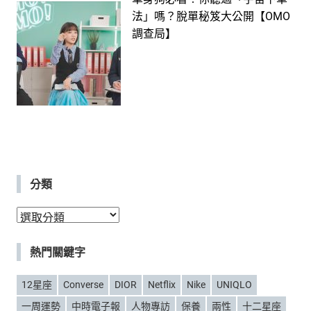
法」嗎？脫單秘笈大公開【OMO
調查局】
分類
分
類
熱門關鍵字
12星座
Converse
DIOR
Netflix
Nike
UNIQLO
一周運勢
中時電子報
人物專訪
保養
兩性
十二星座