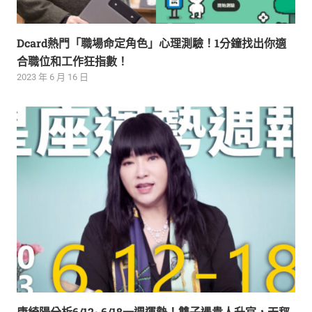
Dcard熱門「職場命定角色」心理測驗！1分鐘找出你適
合職位和工作狂指數！
2023 年 6 月 16 日
唐綺陽分析6/12~6/18一週運勢！雙子遇貴人升官，天秤