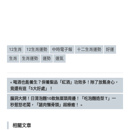
12生肖
12生肖運勢
中時電子報
十二生肖運勢
好運
生肖
生肖運勢
運勢
運氣
文
PREVIOUS
喝酒也能養生？保養聖品「紅酒」功效多！除了放鬆身心，
POST:
竟還有這「5大好處」！
章
NEXT
腦洞大開！日清泡麵10款無厘頭周邊！「吃泡麵造型 T」一
POST:
秒惹怒老闆，「謎肉懶骨頭」超療癒！
導
覽
相關文章