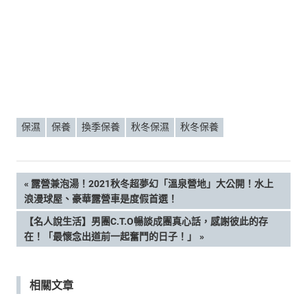
保濕
保養
換季保養
秋冬保濕
秋冬保養
文
PREVIOUS
露營兼泡湯！2021秋冬超夢幻「溫泉營地」大公開！水上
POST:
浪漫球屋、豪華露營車是度假首選！
章
NEXT
【名人說生活】男團C.T.O暢談成團真心話，感謝彼此的存
POST:
在！「最懷念出道前一起奮鬥的日子！」
導
覽
相關文章