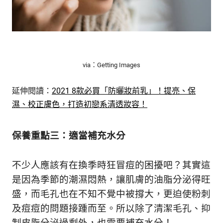
via：Getting Images
延伸閱讀：
2021 8款必買「防曬妝前乳」！提亮、保
濕、校正膚色，打造初戀系清透妝容！
保養重點三：適當補充水分
不少人應該有在換季時狂冒痘的困擾吧？其實這
是因為季節的潮濕悶熱，讓肌膚的油脂分泌得旺
盛，而毛孔也在不知不覺中被撐大，更迫使粉刺
及痘痘的問題接踵而至。所以除了清潔毛孔、抑
制皮脂分泌過剩外，也需要補充水分！