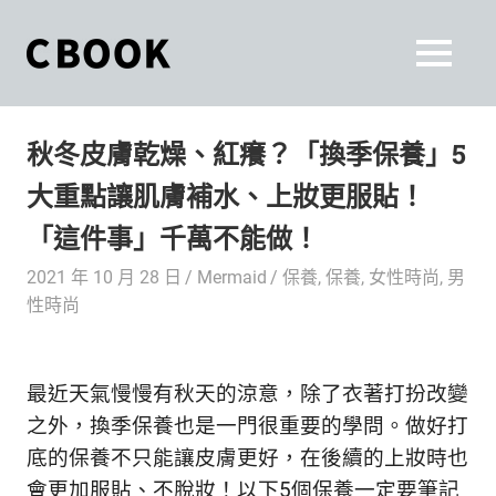
Skip
to
CBOOK
MENU
content
CBOOK-
「Your
和
Colorful
秋冬皮膚乾燥、紅癢？「換季保養」5
World.」
你
CBOOK
大重點讓肌膚補水、上妝更服貼！
是
一
一
「這件事」千萬不能做！
本
起
最
2021 年 10 月 28 日
Mermaid
保養
,
保養
,
女性時尚
,
男
貼
活
性時尚
近
你/
出
妳
最近天氣慢慢有秋天的涼意，除了衣著打扮改變
生
自
活
之外，換季保養也是一門很重要的學問。做好打
的
己
底的保養不只能讓皮膚更好，在後續的上妝時也
雜
會更加服貼、不脫妝！以下5個保養一定要筆記
誌。