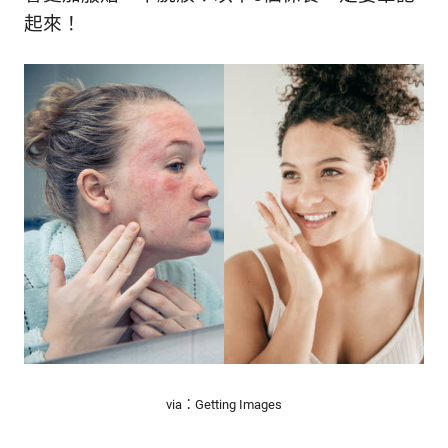
的
最
起來！
精
生
采
豐
活
富
的
態
時
尚
度
潮
流、
生
活
旅
遊、
兩
性
星
座、
via：Getting Images
獵
奇