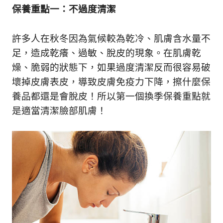
新
保養重點一：不過度清潔
鮮
內
許多人在秋冬因為氣候較為乾冷、肌膚含水量不
容，
讓
足，造成乾癢、過敏、脫皮的現象。在肌膚乾
獨
燥、脆弱的狀態下，如果過度清潔反而很容易破
一
壞掉皮膚表皮，導致皮膚免疫力下降，擦什麼保
無
二
養品都還是會脫皮！所以第一個換季保養重點就
的
是適當清潔臉部肌膚！
你
和
CBOOK
一
起
找
到
專
屬
的