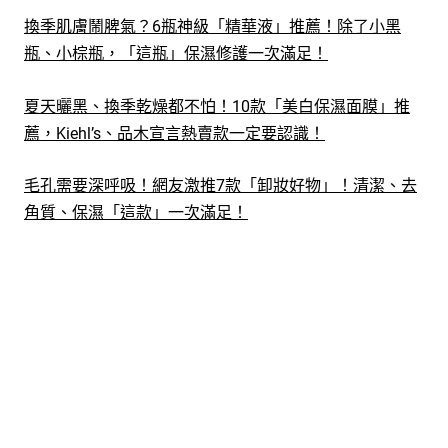
換季肌膚鬧脾氣？6瓶神級「精華液」推薦！除了小黑
瓶、小棕瓶，「這瓶」保濕修護一次滿足！
夏天曬黑、換季乾燥都不怕！10款「美白保濕面膜」推
薦，Kiehl’s、品木宣言熱賣款一定要認識！
毛孔需要深呼吸！網友激推7款「卸妝好物」！清潔、去
角質、保濕「這款」一次滿足！