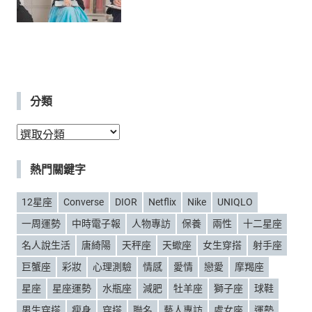
分類
分
類
熱門關鍵字
12星座
Converse
DIOR
Netflix
Nike
UNIQLO
一周運勢
中時電子報
人物專訪
保養
兩性
十二星座
名人說生活
唐綺陽
天秤座
天蠍座
女生穿搭
射手座
巨蟹座
彩妝
心理測驗
情感
愛情
戀愛
摩羯座
星座
星座運勢
水瓶座
減肥
牡羊座
獅子座
球鞋
男生穿搭
瘦身
穿搭
聯名
藝人專訪
處女座
運勢