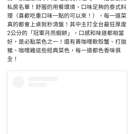
新
私房名單！舒服的用餐環境、口味足夠的泰式料
鮮
理（喜歡吃重口味一點的可以來！），每一道菜
內
容，
真的都會上桌就秒清盤！其中主打全台最狂厚度
讓
2公分的「冠軍月亮蝦餅」，口感和味道都相當
獨
好，是必點菜色之一！還有黃咖哩軟殼蟹、打拋
一
無
豬、咖哩雞這些經典菜色，每一道都色香味俱
二
全！
的
你
和
CBOOK
一
起
找
到
專
屬
的