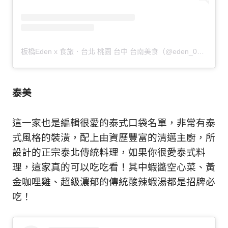
板橋Eden x 食旅．台北 桃園 台中 台南美食（@eden_0522）分享的貼文
泰美
這一家也是編輯很愛的泰式口袋名單，非常有泰
式風格的裝潢，配上由資歷豐富的清邁主廚，所
設計的正宗泰北傳統料理，如果你很愛泰式料
理，這家真的可以吃吃看！其中蝦醬空心菜、黃
金咖哩雞、超級濃郁的傳統酸辣蝦湯都是招牌必
吃！