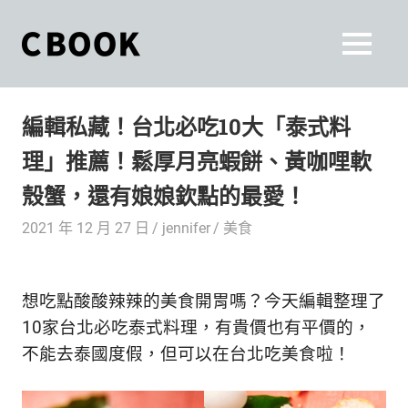
Skip
to
CBOOK
MENU
content
CBOOK-
「Your
和
Colorful
編輯私藏！台北必吃10大「泰式料
World.」
你
CBOOK
理」推薦！鬆厚月亮蝦餅、黃咖哩軟
是
一
一
殼蟹，還有娘娘欽點的最愛！
本
起
最
2021 年 12 月 27 日
jennifer
美食
貼
活
近
你/
出
想吃點酸酸辣辣的美食開胃嗎？今天編輯整理了
妳
生
10家台北必吃泰式料理，有貴價也有平價的，
自
活
不能去泰國度假，但可以在台北吃美食啦！
的
己
雜
誌。