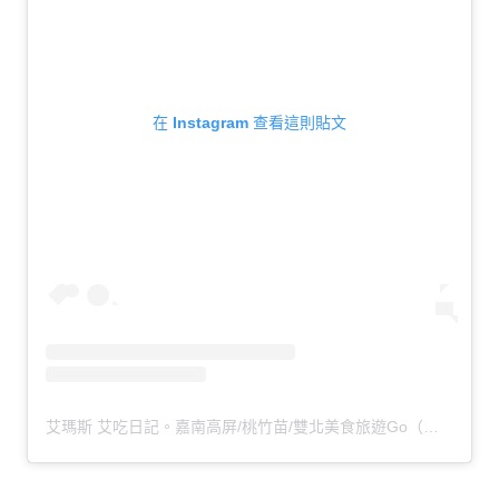
在 Instagram 查看這則貼文
艾瑪斯 艾吃日記。嘉南高屏/桃竹苗/雙北美食旅遊Go（@amos0716）分享的貼文