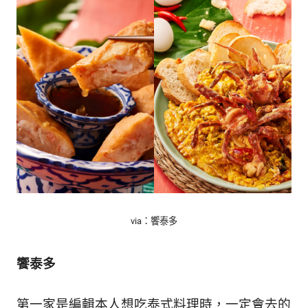
的
最
精
生
采
豐
活
富
的
態
時
尚
度
潮
流、
生
活
旅
遊、
via：饗泰多
兩
性
星
饗泰多
座、
獵
奇
第一家是編輯本人想吃泰式料理時，一定會去的