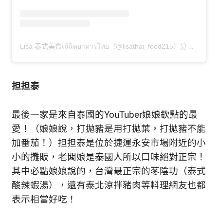
Lisa 泰式美食เจ้นิดอาหารไทย（@lisathai_food215）分享的貼文
担担泰
最後一家是來自泰國的YouTuber娘娘欽點的最
愛！（娘娘說，打拋豬是用打拋葉，打拋豬不能
加番茄！）担担泰是位於捷運永安市場附近的小
小的攤販，老闆娘是泰國人所以口味絕對正宗！
其中必點娘娘說的，台灣最正宗的苳陰功（泰式
酸辣蝦湯），還有泰北涼拌豬肉等料理網友也都
表示相當好吃！