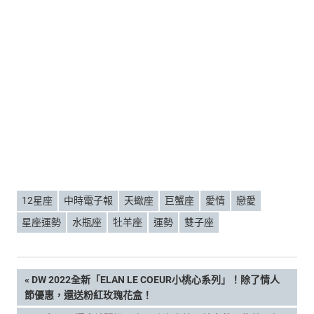
12星座
中時電子報
天蠍座
巨蟹座
愛情
戀愛
星座運勢
水瓶座
牡羊座
運勢
雙子座
文
PREVIOUS
DW 2022全新「ELAN LE COEUR小桃心系列」！除了情人
POST:
節優惠，還送粉紅玫瑰花盒！