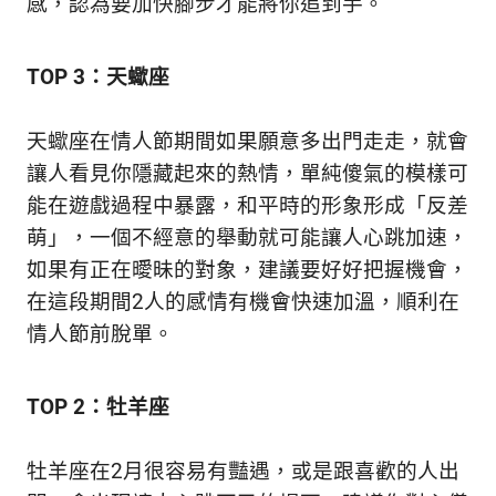
感，認為要加快腳步才能將你追到手。
生
活
態
TOP 3：天蠍座
度。
天蠍座在情人節期間如果願意多出門走走，就會
讓人看見你隱藏起來的熱情，單純傻氣的模樣可
能在遊戲過程中暴露，和平時的形象形成「反差
萌」，一個不經意的舉動就可能讓人心跳加速，
如果有正在曖昧的對象，建議要好好把握機會，
在這段期間2人的感情有機會快速加溫，順利在
情人節前脫單。
TOP 2：牡羊座
牡羊座在2月很容易有豔遇，或是跟喜歡的人出