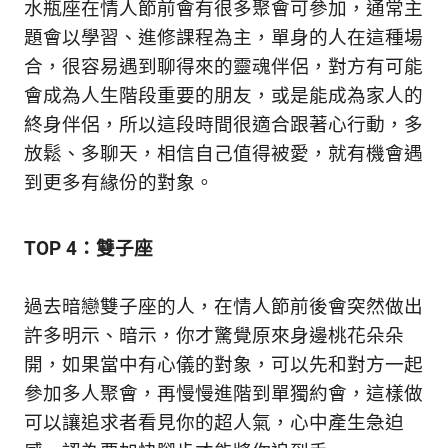
水瓶座在情人節前會有很多聚會可參加，通常主
新
鮮
題會以學習、進修課程為主，單身的人在這種場
內
合，很容易遇到聊得來的靈魂伴侶，對方有可能
容，
會成為人生階段重要的朋友，或是能成為家人的
讓
獨
終身伴侶，所以這段時間很適合跟著心行動，多
一
放鬆、多聊天，相信自己值得被愛，就有機會遇
無
到更多有緣份的對象。
二
的
你
TOP 4：雙子座
和
CBOOK
一
過去暗戀雙子座的人，在情人節前後會突然做出
起
許多明示、暗示，你才驚覺原來身邊桃花朵朵
找
到
開，如果當中有心儀的對象，可以先和對方一起
專
參加多人聚會，再慢慢進階到單獨約會，這樣做
屬
可以讓追求者看見你的超人氣，心中產生急迫
的