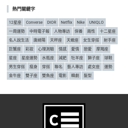
類
熱門關鍵字
12星座
Converse
DIOR
Netflix
Nike
UNIQLO
一周運勢
中時電子報
人物專訪
保養
兩性
十二星座
名人說生活
唐綺陽
天秤座
天蠍座
女生穿搭
射手座
巨蟹座
彩妝
心理測驗
情感
愛情
戀愛
摩羯座
星座
星座運勢
水瓶座
減肥
牡羊座
獅子座
球鞋
男生穿搭
瘦身
穿搭
聯名
藝人專訪
處女座
運勢
金牛座
雙子座
雙魚座
電影
韓劇
髮型