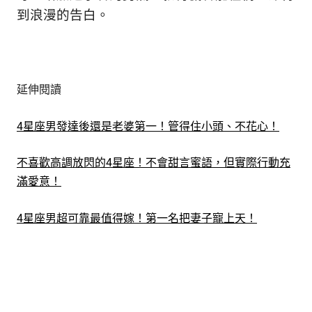
到浪漫的告白。
延伸閱讀
4星座男發達後還是老婆第一！管得住小頭、不花心！
不喜歡高調放閃的4星座！不會甜言蜜語，但實際行動充
滿愛意！
4星座男超可靠最值得嫁！第一名把妻子寵上天！