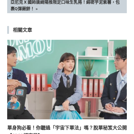
章
NEXT
亞尼克 X 國師唐綺陽推限定口味生乳捲！綿密芋泥紫薯，包
POST:
裹Q彈蕨餅！
導
覽
相關文章
單身狗必看！你聽過「宇宙下單法」嗎？脫單秘笈大公開