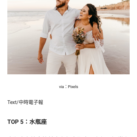
的
最
精
生
采
豐
活
富
的
態
時
尚
度
潮
流、
生
活
旅
via：Pixels
遊、
兩
Text/中時電子報
性
星
座、
TOP 5：水瓶座
獵
奇