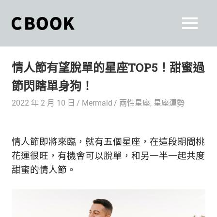
Skip
to
CBOOK
MENU
content
CBOOK-
「Your
和
Colorful
情人節有望脫單的星座TOP5！甜蜜過
World.」
你
CBOOK
節閃瞎單身狗！
是
一
一
2022 年 2 月 10 日
Mermaid
兩性星座
,
星座運勢
本
起
最
貼
活
情人節即將來臨，就有五個星座，在這段期間桃
近
你/
出
花運很旺，有機會可以脫單，和另一半一起共度
妳
甜蜜的情人節。
生
自
活
的
己
雜
誌。