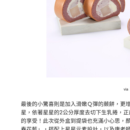
活
態
度。
vi
最後的小驚喜則是加入滑嫩Ｑ彈的蕨餅，更
星，依著星星的2公分厚度去切下生乳捲，
的享受！此次從外盒到提袋也充滿小心思，顏色上選用
春花藍」，搭配上星星元素設計，以及唐老