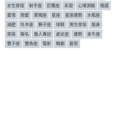
女生穿搭
射手座
巨蟹座
彩妝
心理測驗
情感
愛情
戀愛
摩羯座
星座
星座運勢
水瓶座
減肥
牡羊座
獅子座
球鞋
男生穿搭
瘦身
穿搭
聯名
藝人專訪
處女座
運勢
金牛座
雙子座
雙魚座
電影
韓劇
髮型