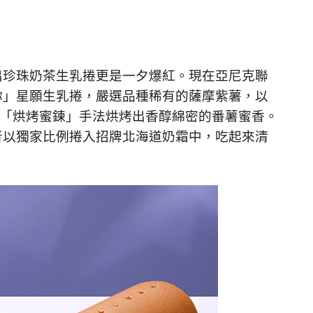
出珍珠奶茶生乳捲更是一夕爆紅。現在亞尼克聯
你」星願生乳捲，嚴選品種稀有的薩摩紫薯，以
過「烘烤蜜鍊」手法烘烤出香醇綿密的番薯蜜香。
者以獨家比例捲入招牌北海道奶霜中，吃起來清