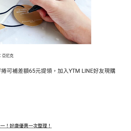
a：亞尼克
可補差額65元提領，加入YTM LINE好友現購
送一！好康優惠一次整理！