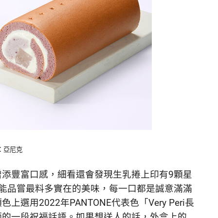
a：亞尼克
增添豐富口感，細看還會發現生乳捲上印有9顆星
正能品嘗最料多實在的美味，每一口都是誠意滿滿
2022年PANTONE代表色「Very Peri長
師的一段祝福話語。如果想送人的話，外盒上的