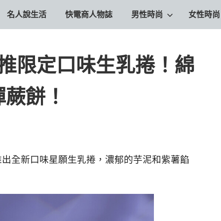
名人說生活
快電商人物誌
男性時尚
女性時尚
陽推限定口味生乳捲！綿
彈蕨餅！
推出全新口味星願生乳捲，濃郁的芋泥和紫薯餡