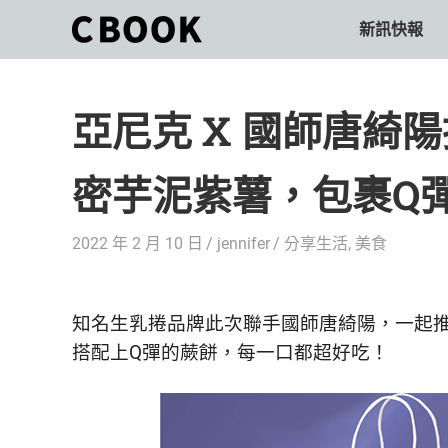
Skip
新訊快報
CBOOK
to
CBOOK-
content
「Your
和
Colorful
亞尼克 X 國師唐綺
World.」
你
CBOOK
是
一
密芋泥紫薯，包裹Q
一
本
起
最
2022 年 2 月 10 日
jennifer
分享生活
,
美食
貼
活
近
你/
出
妳
知名生乳捲品牌此次聯手國師唐綺陽，一起
生
自
搭配上Q彈的蕨餅，每一口都超好吃！
活
的
己
雜
誌。
的
最