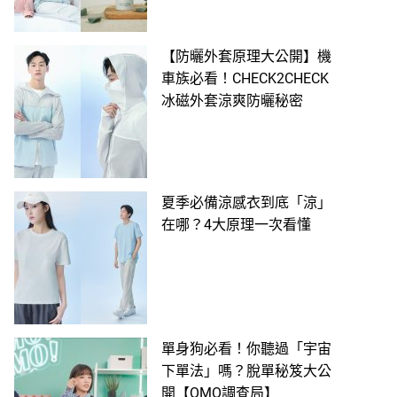
【防曬外套原理大公開】機
車族必看！CHECK2CHECK
冰磁外套涼爽防曬秘密
夏季必備涼感衣到底「涼」
在哪？4大原理一次看懂
單身狗必看！你聽過「宇宙
下單法」嗎？脫單秘笈大公
開【OMO調查局】