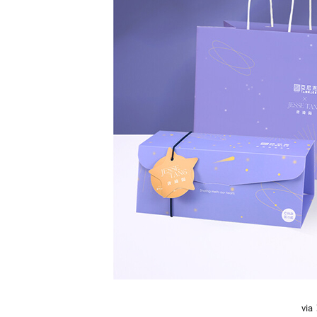
精
生
采
豐
活
富
的
態
時
尚
度
潮
流、
生
活
旅
遊、
兩
性
星
座、
獵
奇
vi
新