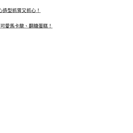
愛心造型抓胃又抓心！
、可愛馬卡龍、翻糖蛋糕！