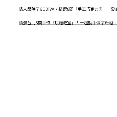
情人節除了GODIVA，精選6間「手工巧克力店」！
精選台北8間手作「烘焙教室」！一起動手做字母塔