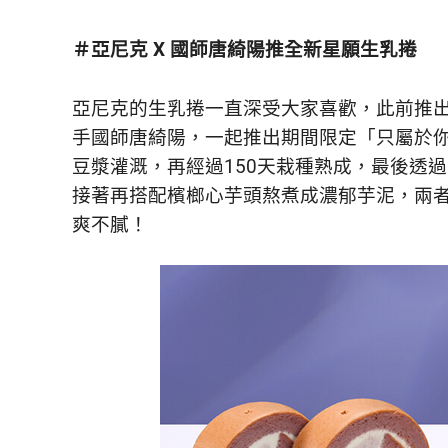
鮮
內
＃亞尼克 X 國師唐綺陽推全新星願生乳捲
容，
讓
獨
亞尼克的生乳捲一直深受大家喜歡，此前推
一
手國師唐綺陽，一起推出期間限定「只屬於
無
豆漿灌溉，再經過150天栽種熟成，最後透
二
的
接著再搭配檳榔心芋頭熬煮成濃郁芋泥，兩
你
爽不膩！
和
CBOOK
一
起
找
到
專
屬
的
生