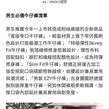
via：UNIQLO提供
男生必備牛仔褲清單
男生推薦今年一上市就造成粉絲瘋搶的全新商品
「寬版窄口牛仔褲」，輕盈材質上寬下窄仿舊刷
色設計打造最潮工作牛仔褲；「特級彈性Skinny
Fit牛仔褲」俐落線條修身剪裁設計，彈性布料
搭配鈕扣、鉚釘和縫線搭配顏色設計，成為特彈
修身褲；「Slim Fit牛仔褲」舒適正統復古加工
版型搭配口袋細節修飾線條，收腰設計兼具實用
與潮流感；「男裝 EZY牛仔褲」合身腰圍舒適擺
脫刻版厚重牛仔褲，宛如休閒褲般柔軟親膚，加
厚口袋內部設計兼具實用與耐穿度。