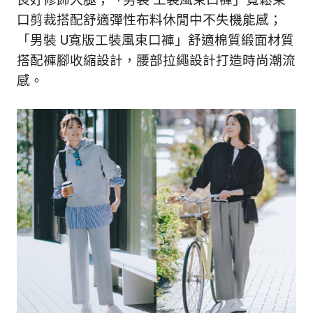
口剪裁搭配舒適彈性布料休閒中不失機能感；
「男裝 U寬版工裝風束口褲」舒適棉質緞面材質
搭配褲腳收縮設計，腰部拉繩設計打造時尚潮流
感。