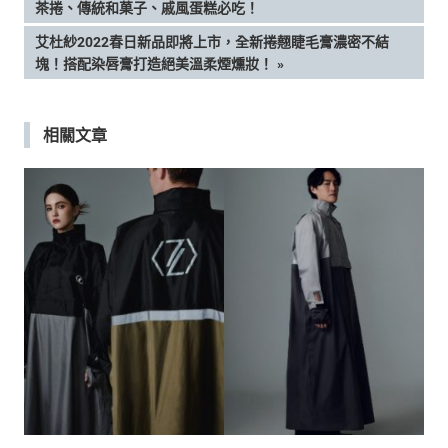
POST:
茶捲、傳統和菓子、戚風蛋糕必吃！
章
NEXT
艾杜紗2022春日新品即將上市，全新捲翹睫毛膏濃密不結
POST:
塊！搭配染唇膏打造絕美溫柔煙燻妝！
導
覽
相關文章