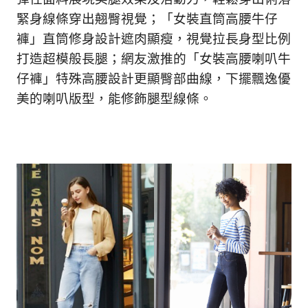
緊身線條穿出翹臀視覺；「女裝直筒高腰牛仔
褲」直筒修身設計遮肉顯瘦，視覺拉長身型比例
打造超模般長腿；網友激推的「女裝高腰喇叭牛
仔褲」特殊高腰設計更顯臀部曲線，下擺飄逸優
美的喇叭版型，能修飾腿型線條。