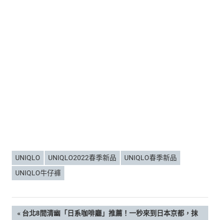
UNIQLO
UNIQLO2022春季新品
UNIQLO春季新品
UNIQLO牛仔褲
文
PREVIOUS
台北8間清幽「日系咖啡廳」推薦！一秒來到日本京都，抹