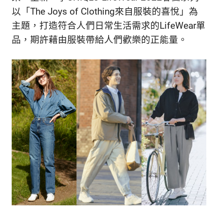
的
最
以「The Joys of Clothing來自服裝的喜悅」為
精
生
主題，打造符合人們日常生活需求的LifeWear單
采
品，期許藉由服裝帶給人們歡樂的正能量。
豐
活
富
的
態
時
尚
度
潮
流、
生
活
旅
遊、
兩
性
星
座、
獵
奇