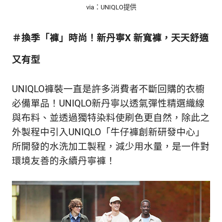
新
via：UNIQLO提供
鮮
內
＃換季「褲」時尚！新丹寧X 新寬褲，天天舒適
容，
讓
又有型
獨
一
無
UNIQLO褲裝一直是許多消費者不斷回購的衣櫥
二
必備單品！UNIQLO新丹寧以透氣彈性精選織線
的
你
與布料、並透過獨特染料使刷色更自然，除此之
和
外製程中引入UNIQLO「牛仔褲創新研發中心」
CBOOK
所開發的水洗加工製程，減少用水量，是一件對
一
起
環境友善的永續丹寧褲！
找
到
專
屬
的