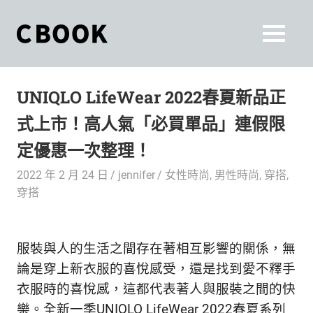
Skip
to
CBOOK
MENU
content
CBOOK-
「Your
和
Colorful
UNIQLO LifeWear 2022春夏新品正
World.」
你
CBOOK
式上市！高人氣「必買單品」連假限
是
一
一
定優惠一次整理！
本
起
最
2022 年 2 月 24 日
jennifer
女性時尚
,
男性時尚
,
穿搭
,
貼
活
穿搭
近
你/
出
妳
服裝與人的生活之間存在著相互影響的關係，無
生
自
活
論是穿上新衣服的喜悅感受，還是找到愛不釋手
的
己
衣服時的喜悅感，這都代表著人與服裝之間的快
雜
樂。全新一季UNIQLO LifeWear 2022春夏系列
誌。