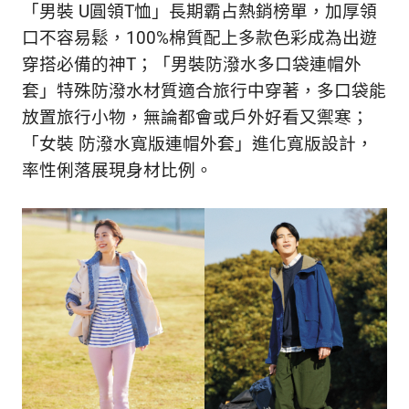
「男裝 U圓領T恤」長期霸占熱銷榜單，加厚領
口不容易鬆，100%棉質配上多款色彩成為出遊
穿搭必備的神T；「男裝防潑水多口袋連帽外
套」特殊防潑水材質適合旅行中穿著，多口袋能
放置旅行小物，無論都會或戶外好看又禦寒；
「女裝 防潑水寬版連帽外套」進化寬版設計，
率性俐落展現身材比例。