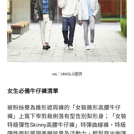
生
活
態
度。
via：UNIQLO提供
女生必備牛仔褲清單
被粉絲譽為錐形遮瑕褲的「女裝錐形高腰牛仔
褲」上寬下窄剪裁俐落有型告別梨形身；「女裝
特級彈性Skinny高腰牛仔褲」特彈曲線褲，特級
彈性面料展現美腿效果及活動力，輕鬆穿出俐落