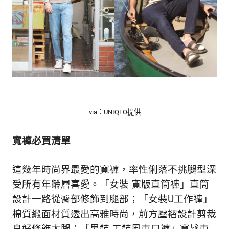
via：UNIQLO提供
寬褲必買清單
這幾年時尚界最愛的寬褲，率性俐落不挑腿型深
受所有年齡層喜愛。「女裝 寬版直筒褲」直筒
設計一路從臀部修飾到腿部；「女裝U工作褲」
棉質緞面材質透出高雅時尚，前方壓褶設計剪裁
良好修飾大腿；「男裝 工裝風束口褲」寬鬆束