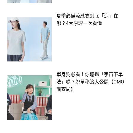
夏季必備涼感衣到底「涼」在
哪？4大原理一次看懂
單身狗必看！你聽過「宇宙下單
法」嗎？脫單秘笈大公開【OMO
調查局】