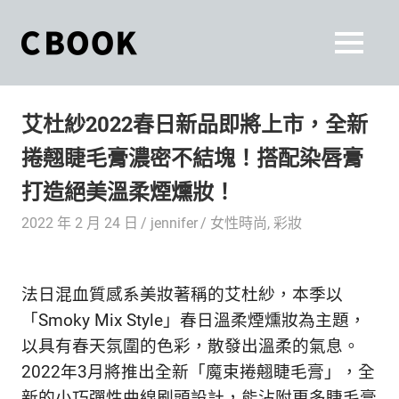
Skip
to
CBOOK
MENU
content
CBOOK-
「Your
和
Colorful
艾杜紗2022春日新品即將上市，全新
World.」
你
CBOOK
捲翹睫毛膏濃密不結塊！搭配染唇膏
是
一
一
打造絕美溫柔煙燻妝！
本
起
最
2022 年 2 月 24 日
jennifer
女性時尚
,
彩妝
貼
活
近
你/
出
法日混血質感系美妝著稱的艾杜紗，本季以
妳
生
「Smoky Mix Style」春日溫柔煙燻妝為主題，
自
活
以具有春天氛圍的色彩，散發出溫柔的氣息。
的
己
2022年3月將推出全新「魔束捲翹睫毛膏」，全
雜
新的小巧彈性曲線刷頭設計，能沾附更多睫毛膏
誌。