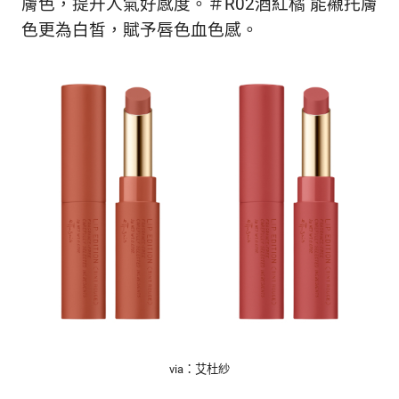
膚色，提升人氣好感度。＃R02酒紅橘 能襯托膚
色更為白皙，賦予唇色血色感。
via：艾杜紗