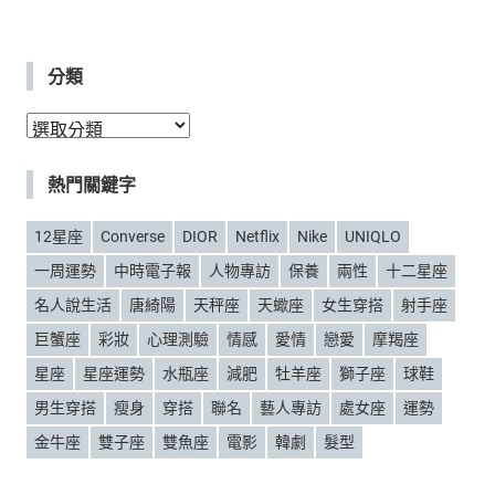
分類
分
類
熱門關鍵字
12星座
Converse
DIOR
Netflix
Nike
UNIQLO
一周運勢
中時電子報
人物專訪
保養
兩性
十二星座
名人說生活
唐綺陽
天秤座
天蠍座
女生穿搭
射手座
巨蟹座
彩妝
心理測驗
情感
愛情
戀愛
摩羯座
星座
星座運勢
水瓶座
減肥
牡羊座
獅子座
球鞋
男生穿搭
瘦身
穿搭
聯名
藝人專訪
處女座
運勢
金牛座
雙子座
雙魚座
電影
韓劇
髮型