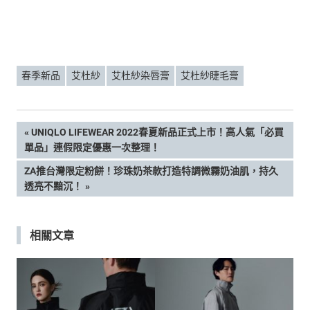
春季新品
艾杜紗
艾杜紗染唇膏
艾杜紗睫毛膏
文
PREVIOUS
UNIQLO LIFEWEAR 2022春夏新品正式上市！高人氣「必買
POST:
單品」連假限定優惠一次整理！
章
NEXT
ZA推台灣限定粉餅！珍珠奶茶款打造特調微霧奶油肌，持久
POST:
透亮不黯沉！
導
覽
相關文章