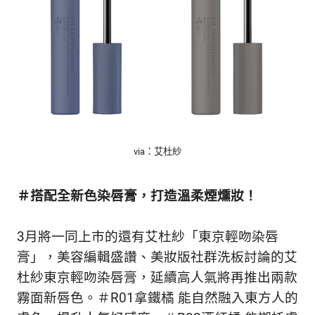
via：艾杜紗
＃搭配全新色染唇膏，打造溫柔煙燻妝！
3月將一同上市的還有艾杜紗「東京輕吻染唇
膏」，美容編輯盛讚、美妝版社群洗板討論的艾
杜紗東京輕吻染唇膏，延續高人氣將再推出兩款
霧面新唇色。＃R01拿鐵橘 能自然融入東方人的