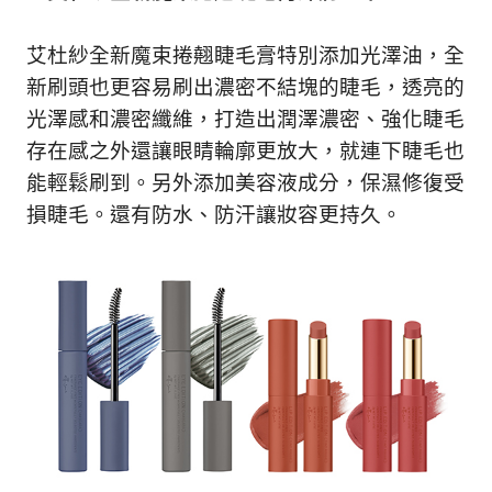
新
鮮
艾杜紗全新魔束捲翹睫毛膏特別添加光澤油，全
內
容，
新刷頭也更容易刷出濃密不結塊的睫毛，透亮的
讓
光澤感和濃密纖維，打造出潤澤濃密、強化睫毛
獨
存在感之外還讓眼睛輪廓更放大，就連下睫毛也
一
無
能輕鬆刷到。另外添加美容液成分，保濕修復受
二
損睫毛。還有防水、防汗讓妝容更持久。
的
你
和
CBOOK
一
起
找
到
專
屬
的