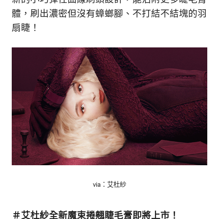
的
最
體，刷出濃密但沒有蟑螂腳、不打結不結塊的羽
精
生
扇睫！
采
豐
活
富
的
態
時
尚
度
潮
流、
生
活
旅
遊、
兩
性
星
via：艾杜紗
座、
獵
奇
＃艾杜紗全新魔束捲翹睫毛膏即將上市！