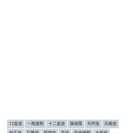
12星座
一周運勢
十二星座
唐綺陽
天秤座
天蠍座
射手座
巨蟹座
摩羯座
星座
星座運勢
水瓶座