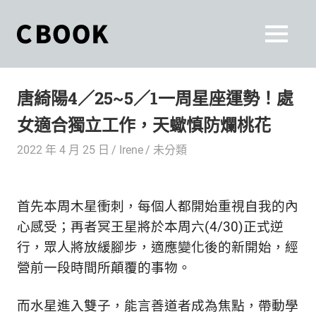
Skip
to
CBOOK
MENU
content
CBOOK-
「Your
和
Colorful
唐綺陽4／25~5／1一周星座運勢！處
World.」
你
CBOOK
女適合獨立工作，天蠍慎防爛桃花
是
一
一
2022 年 4 月 25 日
Irene
未分類
本
起
最
貼
活
首先本周木星衝刺，每個人都開始重視自我的內
近
你/
出
心感受；再者冥王星將於本周六(4/30)正式逆
妳
行，眾人將放緩腳步，適應變化後的新開始，經
生
自
營前一段時間所顛覆的事物。
活
的
己
雜
而水星進入雙子，能言善道者成為焦點，帶動學
誌。