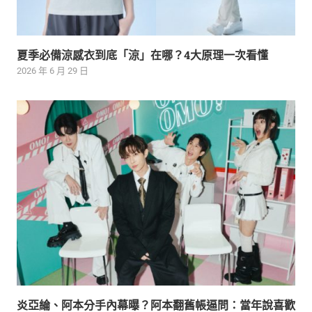
夏季必備涼感衣到底「涼」在哪？4大原理一次看懂
2026 年 6 月 29 日
炎亞綸、阿本分手內幕曝？阿本翻舊帳逼問：當年說喜歡