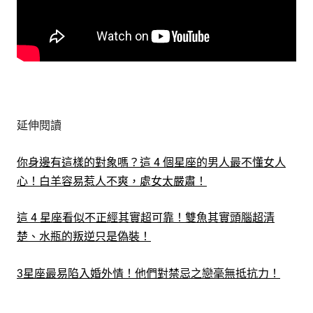
延伸閱讀
你身邊有這樣的對象嗎？這 4 個星座的男人最不懂女人
心！白羊容易惹人不爽，處女太嚴肅！
這 4 星座看似不正經其實超可靠！雙魚其實頭腦超清
楚、水瓶的叛逆只是偽裝！
3星座最易陷入婚外情！他們對禁忌之戀毫無抵抗力！