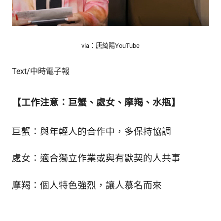
新
鮮
內
容，
via：唐綺陽YouTube
讓
獨
一
Text/中時電子報
無
二
【工作注意：巨蟹、處女、摩羯、水瓶】
的
你
和
巨蟹：與年輕人的合作中，多保持協調
CBOOK
一
起
處女：適合獨立作業或與有默契的人共事
找
到
摩羯：個人特色強烈，讓人慕名而來
專
屬
的