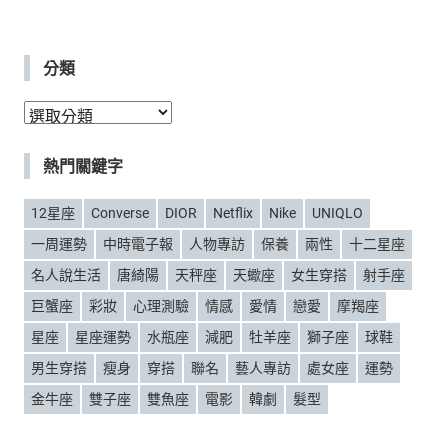
分類
分
類
熱門關鍵字
12星座
Converse
DIOR
Netflix
Nike
UNIQLO
一周運勢
中時電子報
人物專訪
保養
兩性
十二星座
名人說生活
唐綺陽
天秤座
天蠍座
女生穿搭
射手座
巨蟹座
彩妝
心理測驗
情感
愛情
戀愛
摩羯座
星座
星座運勢
水瓶座
減肥
牡羊座
獅子座
球鞋
男生穿搭
瘦身
穿搭
聯名
藝人專訪
處女座
運勢
金牛座
雙子座
雙魚座
電影
韓劇
髮型