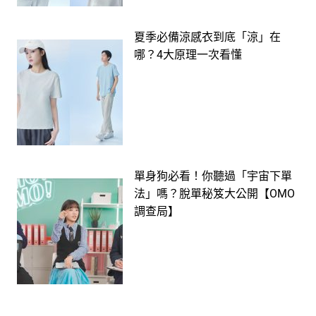
夏季必備涼感衣到底「涼」在
哪？4大原理一次看懂
單身狗必看！你聽過「宇宙下單
法」嗎？脫單秘笈大公開【OMO
調查局】