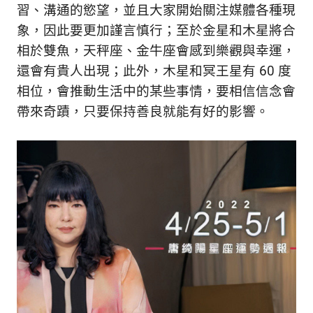
的
習、溝通的慾望，並且大家開始關注媒體各種現
最
精
象，因此要更加謹言慎行；至於金星和木星將合
生
采
相於雙魚，天秤座、金牛座會感到樂觀與幸運，
豐
活
還會有貴人出現；此外，木星和冥王星有 60 度
富
的
相位，會推動生活中的某些事情，要相信信念會
態
時
帶來奇蹟，只要保持善良就能有好的影響。
尚
度
潮
流、
生
活
旅
遊、
兩
性
星
座、
獵
奇