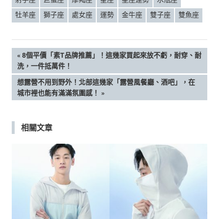
牡羊座
獅子座
處女座
運勢
金牛座
雙子座
雙魚座
文
PREVIOUS
8個平價「素T品牌推薦」！這幾家買起來放不虧，耐穿、耐
POST:
洗，一件抵萬件！
章
NEXT
想露營不用到野外！北部這幾家「露營風餐廳、酒吧」，在
POST:
城市裡也能有滿滿氛圍感！
導
覽
相關文章