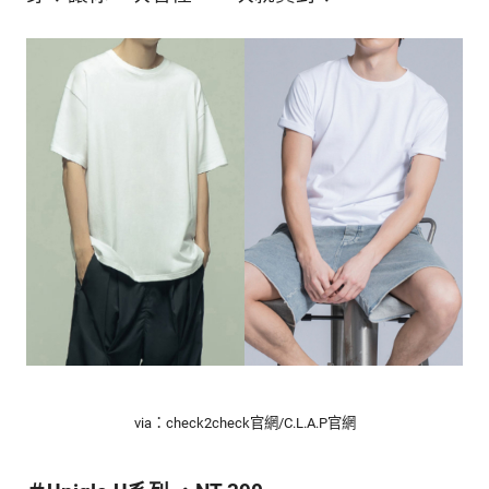
的
最
精
生
采
豐
活
富
的
態
時
尚
度
潮
流、
生
活
旅
遊、
兩
性
星
via：check2check官網/C.L.A.P官網
座、
獵
奇