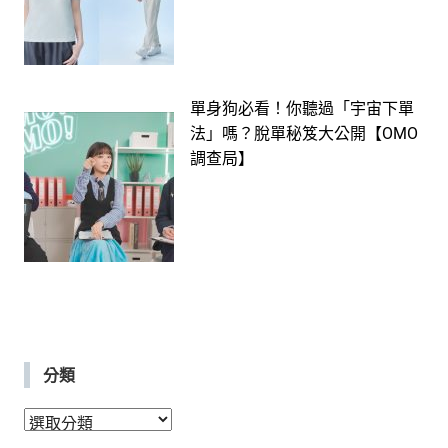
單身狗必看！你聽過「宇宙下單
法」嗎？脫單秘笈大公開【OMO
調查局】
分類
分
類