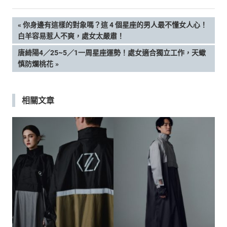
文
PREVIOUS
你身邊有這樣的對象嗎？這 4 個星座的男人最不懂女人心！
POST:
白羊容易惹人不爽，處女太嚴肅！
章
NEXT
唐綺陽4／25~5／1一周星座運勢！處女適合獨立工作，天蠍
POST:
慎防爛桃花
導
覽
相關文章