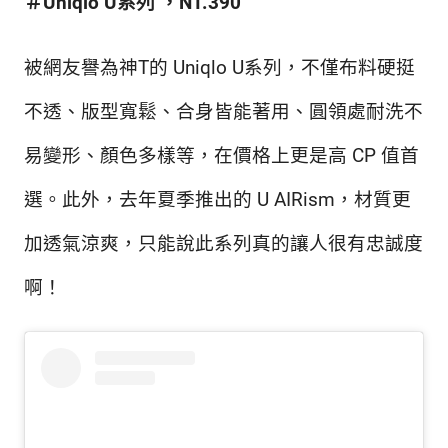
＃Uniqlo U系列 ，
NT.390
新
鮮
內
被網友譽為神T的 Uniqlo U系列，不僅布料硬挺
容，
讓
不透、版型寬鬆、合身皆能著用、圓領處耐洗不
獨
一
易變形、顏色多樣等，在價格上更是高 CP 值首
無
二
選。此外，去年夏季推出的 U AIRism，材質更
的
你
加透氣涼爽，只能說此系列真的讓人很有忠誠度
和
CBOOK
啊！
一
起
找
到
專
屬
的