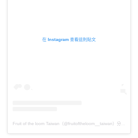
在 Instagram 查看這則貼文
Fruit of the loom Taiwan（@fruitoftheloom__taiwan）分享的貼文