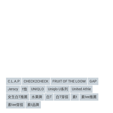
C.L.A.P
CHECK2CHECK
FRUIT OF THE LOOM
GAP
Jerscy
t恤
UNIQLO
Uniqlo U系列
United Athle
女生白T推薦
水果牌
白T
白T穿搭
素t
素tee推薦
素tee穿搭
素t品牌