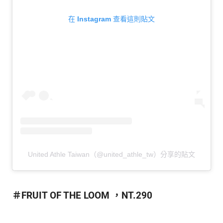
在 Instagram 查看這則貼文
United Athle Taiwan（@united_athle_tw）分享的貼文
＃FRUIT OF THE LOOM ，NT.290