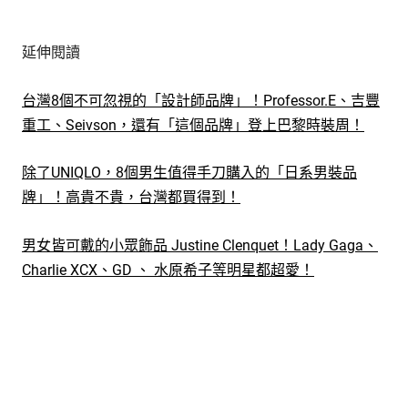
延伸閱讀
台灣8個不可忽視的「設計師品牌」！Professor.E、吉豐
重工、Seivson，還有「這個品牌」登上巴黎時裝周！
除了UNIQLO，8個男生值得手刀購入的「日系男裝品
牌」！高貴不貴，台灣都買得到！
男女皆可戴的小眾飾品 Justine Clenquet！Lady Gaga、
Charlie XCX、GD 、 水原希子等明星都超愛！