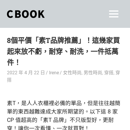
Skip
to
CBOOK
MENU
content
CBOOK-
「Your
和
Colorful
8個平價「素T品牌推薦」！這幾家買
World.」
你
CBOOK
起來放不虧，耐穿、耐洗，一件抵萬
是
一
一
件！
本
起
最
2022 年 4 月 22 日
Irene
女性時尚
,
男性時尚
,
穿搭
,
穿
貼
活
搭
近
你/
出
妳
素T，是人人衣櫃裡必備的單品，但是往往越簡
生
自
活
單的東西越難達成大家所期望的。以下這 8 家
的
己
CP 值超高的「素T 品牌」不只版型好，更耐
雜
穿！讓你一次看懂、一次就買對！
誌。