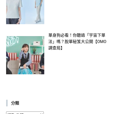
單身狗必看！你聽過「宇宙下單
法」嗎？脫單秘笈大公開【OMO
調查局】
分類