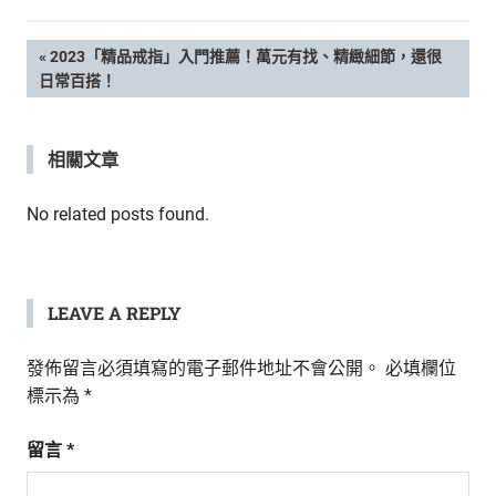
新
鮮
文
PREVIOUS
2023「精品戒指」入門推薦！萬元有找、精緻細節，還很
內
POST:
日常百搭！
容，
章
讓
獨
導
相關文章
一
無
覽
二
No related posts found.
的
你
和
CBOOK
LEAVE A REPLY
一
起
發佈留言必須填寫的電子郵件地址不會公開。
必填欄位
找
標示為
*
到
專
留言
*
屬
的