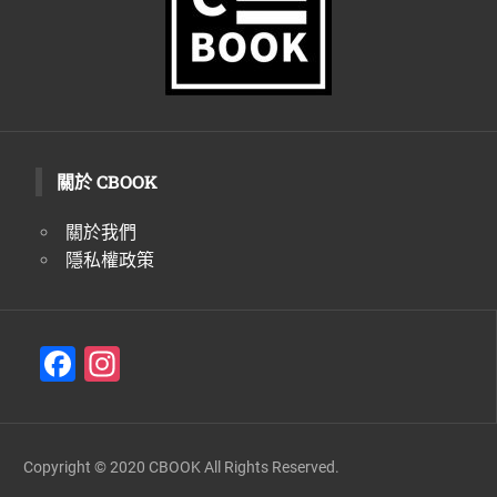
關於 CBOOK
關於我們
隱私權政策
F
In
a
st
c
a
e
gr
Copyright © 2020 CBOOK All Rights Reserved.