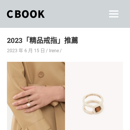
Skip
to
CBOOK
MENU
content
CBOOK-
「Your
和
Colorful
2023「精品戒指」推薦
World.」
你
CBOOK
2023 年 6 月 15 日
Irene
是
一
一
本
起
最
貼
活
近
你/
出
妳
生
自
活
的
己
雜
誌。