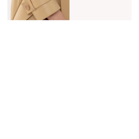
的
最
精
生
采
豐
活
富
的
態
時
尚
度
潮
流、
生
活
旅
遊、
兩
性
星
座、
獵
奇