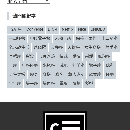
分
類
熱門關鍵字
12星座
Converse
DIOR
Netflix
Nike
UNIQLO
一周運勢
中時電子報
人物專訪
保養
兩性
十二星座
名人說生活
唐綺陽
天秤座
天蠍座
女生穿搭
射手座
巨蟹座
彩妝
心理測驗
情感
愛情
戀愛
摩羯座
星座
星座運勢
水瓶座
減肥
牡羊座
獅子座
球鞋
男生穿搭
瘦身
穿搭
聯名
藝人專訪
處女座
運勢
金牛座
雙子座
雙魚座
電影
韓劇
髮型