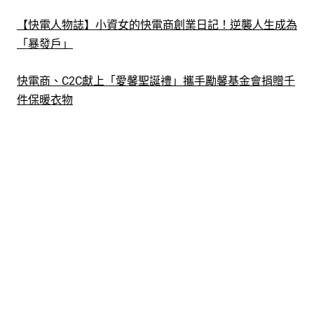
【快電人物誌】小資女的快電商創業日記！逆襲人生成為
「暴發戶」
快電商、C2C獻上「愛馨聖誕禮」攜手勵馨基金會捐贈千
件保暖衣物