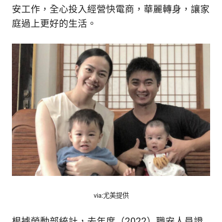
的
安工作，全心投入經營快電商，華麗轉身，讓家
最
精
生
庭過上更好的生活。
采
豐
活
富
的
態
時
尚
度
潮
流、
生
活
旅
遊、
兩
性
星
座、
via:尤美提供
獵
奇
根據勞動部統計，去年度（2022）職安人員證