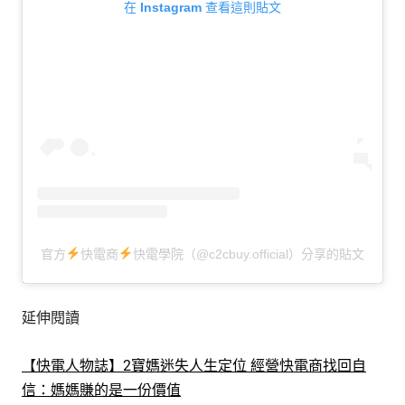
在 Instagram 查看這則貼文
官方
快電商
快電學院（@c2cbuy.official）分享的貼文
延伸閱讀
【快電人物誌】2寶媽迷失人生定位 經營快電商找回自
信：媽媽賺的是一份價值