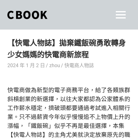
Skip
to
CBOOK
MENU
content
CBOOK-
「Your
和
Colorful
【快電人物誌】拋棄鐵飯碗勇敢轉身
World.」
你
CBOOK
少女媽媽的快電商新旅程
是
一
一
2024 年 1 月 2 日
zhou
快電商人物誌
本
起
最
貼
活
快電商
做為
新型的電子商務平台，給了各類族群
近
你/
出
斜槓創業的新選擇，以往大家都認為公家體系的
妳
工作薪水穩定，擠破頭都要通過考試進入相關行
生
自
業。只不過薪資今年似乎慢慢追不上物價上升的
活
的
己
漲幅，「鐵飯碗」似乎不再是最佳選擇，本集
雜
【快電人物誌】的主角尤美就決定放棄原先的職
誌。