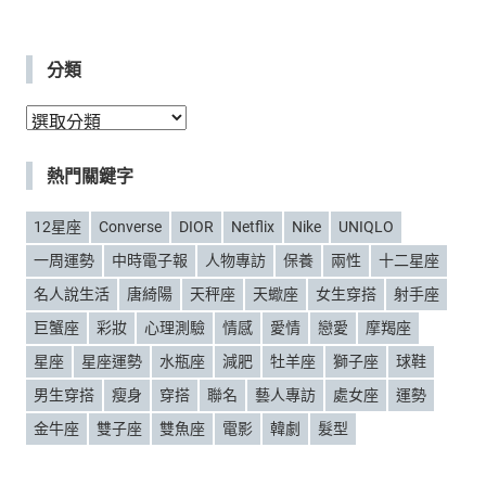
分類
分
類
熱門關鍵字
12星座
Converse
DIOR
Netflix
Nike
UNIQLO
一周運勢
中時電子報
人物專訪
保養
兩性
十二星座
名人說生活
唐綺陽
天秤座
天蠍座
女生穿搭
射手座
巨蟹座
彩妝
心理測驗
情感
愛情
戀愛
摩羯座
星座
星座運勢
水瓶座
減肥
牡羊座
獅子座
球鞋
男生穿搭
瘦身
穿搭
聯名
藝人專訪
處女座
運勢
金牛座
雙子座
雙魚座
電影
韓劇
髮型