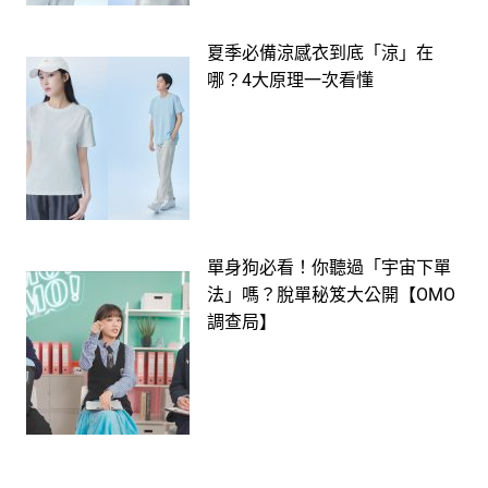
夏季必備涼感衣到底「涼」在
哪？4大原理一次看懂
單身狗必看！你聽過「宇宙下單
法」嗎？脫單秘笈大公開【OMO
調查局】