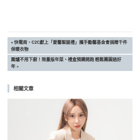
文
PREVIOUS
快電商、C2C獻上「愛馨聖誕禮」攜手勵馨基金會捐贈千件
POST:
保暖衣物
章
NEXT
圍爐不用下廚！限量版年菜、禮盒預購開跑 輕鬆團圓過好
POST:
年
導
覽
相關文章