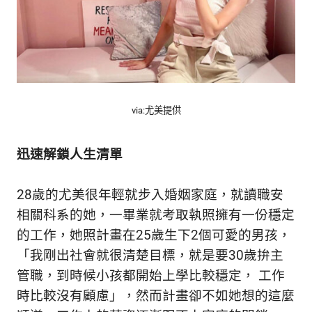
生
活
態
度。
via:尤美提供
迅速解鎖人生清單
28歲的尤美很年輕就步入婚姻家庭，就讀職安
相關科系的她，一畢業就考取執照擁有一份穩定
的工作，她照計畫在25歲生下2個可愛的男孩，
「我剛出社會就很清楚目標，就是要30歲拚主
管職，到時候小孩都開始上學比較穩定， 工作
時比較沒有顧慮」，然而計畫卻不如她想的這麼