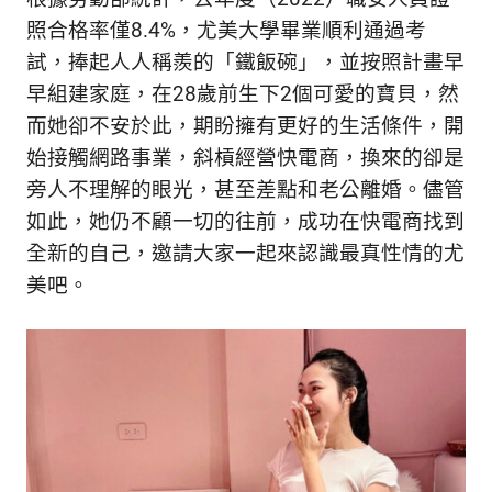
新
照合格率僅8.4%，尤美大學畢業順利通過考
鮮
試，捧起人人稱羨的「鐵飯碗」，並按照計畫早
內
容，
早組建家庭，在28歲前生下2個可愛的寶貝，然
讓
而她卻不安於此，期盼擁有更好的生活條件，開
獨
始接觸網路事業，斜槓經營快電商，換來的卻是
一
無
旁人不理解的眼光，甚至差點和老公離婚。儘管
二
如此，她仍不顧一切的往前，成功在快電商找到
的
全新的自己，邀請大家一起來認識最真性情的尤
你
和
美吧。
CBOOK
一
起
找
到
專
屬
的