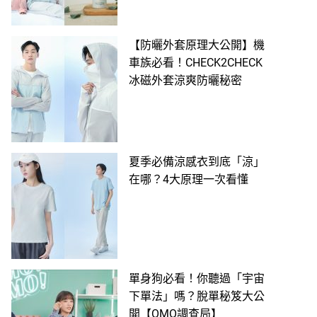
【防曬外套原理大公開】機
車族必看！CHECK2CHECK
冰磁外套涼爽防曬秘密
夏季必備涼感衣到底「涼」
在哪？4大原理一次看懂
單身狗必看！你聽過「宇宙
下單法」嗎？脫單秘笈大公
開【OMO調查局】