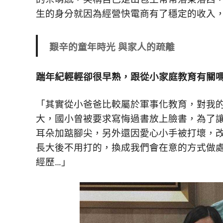
活
生的身分就因為經營快電商有了穩定的收入
態
度。
艱辛的童年時光 與家人的疏離
踹年紀輕輕卻很早熟，跟從小家庭教育有關
「
其實從小爸爸比較屬於軍事化教育，對我
大，國小曾被要求寫悔過書放上臉書，為了
耳朵加踮腳尖，另外還因愛心小手被打壞，
長大後不用打的，換成我們會在意的方式做
經歷…」