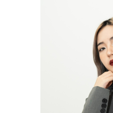
精
生
采
豐
活
富
的
態
時
尚
度
潮
流、
生
活
旅
遊、
兩
性
星
座、
獵
奇
新