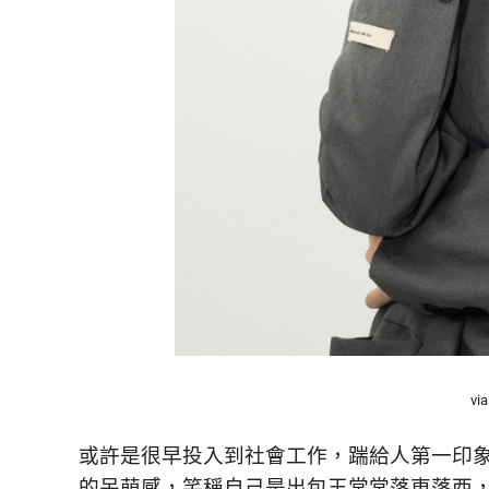
鮮
內
容，
讓
獨
一
無
二
的
你
和
CBOOK
一
起
找
到
專
vi
屬
的
或許是很早投入到社會工作，踹給人第一印
生
的呆萌感，笑稱自己是出包王常常落東落西