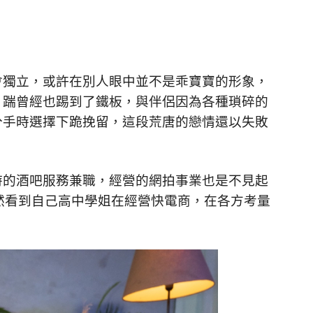
會獨立，或許在別人眼中並不是乖寶寶的形象，
，踹曾經也踢到了鐵板，與伴侶因為各種瑣碎的
分手時選擇下跪挽留，這段荒唐的戀情還以失敗
時的酒吧服務兼職，經營的網拍事業也是不見起
然看到自己高中學姐在經營快電商，在各方考量