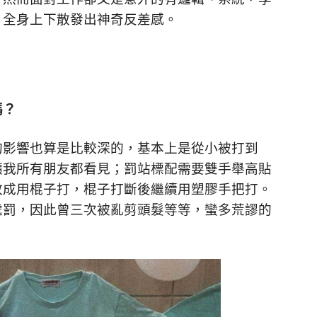
，全身上下散發出神奇反差感。
嗎？
的影響也算是比較深的，基本上是從小被打到
讓我所有朋友都看見；罰站標配需要雙手舉高貼
改成用棍子打，棍子打斷後繼續用塑膠手把打。
處罰，因此曾三次被亂剪頭髮等等，蠻多荒謬的