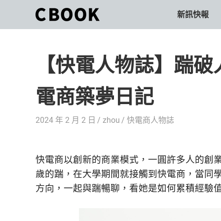
Skip
新訊快報
CBOOK
to
CBOOK-
content
「Your
和
Colorful
【快電人物誌】踹破
World.」
你
CBOOK
是
一
電商築夢日記
一
本
起
最
2024 年 2 月 2 日
zhou
快電商人物誌
貼
活
近
你/
出
妳
快電商以創新的商業模式，一圓許多人的創
生
自
歲的踹，在大學期間就接觸到快電商，當同
活
方向，一起與踹暢聊，看她是如何累積經驗
的
己
雜
誌。
的
最