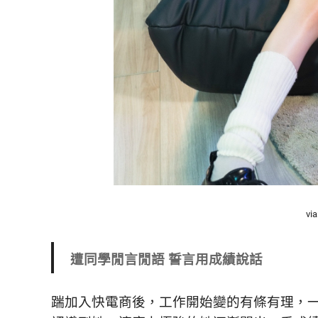
vi
遭同學閒言閒語 誓言用成績說話
踹加入快電商後，工作開始變的有條有理，