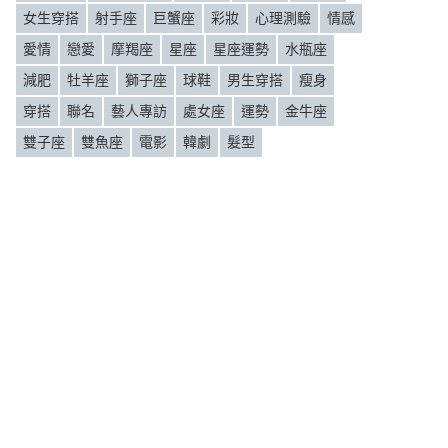
女生穿搭
射手座
巨蟹座
彩妝
心理測驗
情感
愛情
戀愛
摩羯座
星座
星座運勢
水瓶座
減肥
牡羊座
獅子座
球鞋
男生穿搭
瘦身
穿搭
聯名
藝人專訪
處女座
運勢
金牛座
雙子座
雙魚座
電影
韓劇
髮型