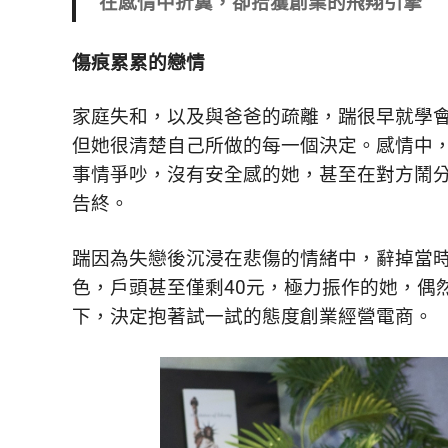
在感情中折翼，卻拾獲創業的飛翔引擎
傷痕累累的戀情
家庭失和，以及與爸爸的疏離，踹很早就學
但她很清楚自己所做的每一個決定。感情中
事情爭吵，沒有安全感的她，甚至
在對方鬧
告終。
踹因為失戀後沉浸在悲傷的情緒中，辭掉當
色，戶頭甚至僅剩40元，極力振作的她，
偶
下，決定抱著試一試的態度創業經營電商。