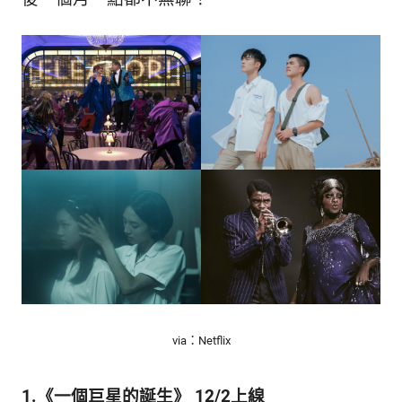
的
最
精
生
采
豐
活
富
的
態
時
尚
度
潮
流、
生
活
旅
遊、
兩
性
星
via：Netflix
座、
獵
奇
1.《一個巨星的誕生》 12/2上線