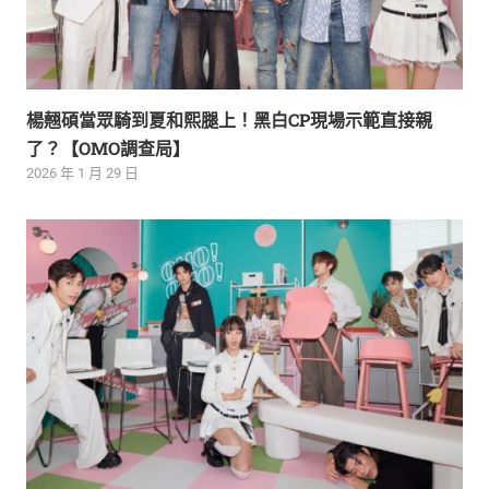
楊翹碩當眾騎到夏和熙腿上！黑白CP現場示範直接親
了？【OMO調查局】
2026 年 1 月 29 日