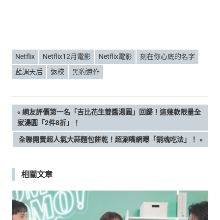
Netflix
Netflix12月電影
Netflix電影
刻在你心底的名字
藍調天后
返校
黑豹遺作
文
PREVIOUS
網友評價第一名「吉比花生雙醬湯圓」回歸！這幾款限量全
POST:
家湯圓「2件8折」！
章
NEXT
全聯開賣超人氣大蒜麵包餅乾！超涮嘴網曝「銷魂吃法」！
POST:
導
相關文章
覽