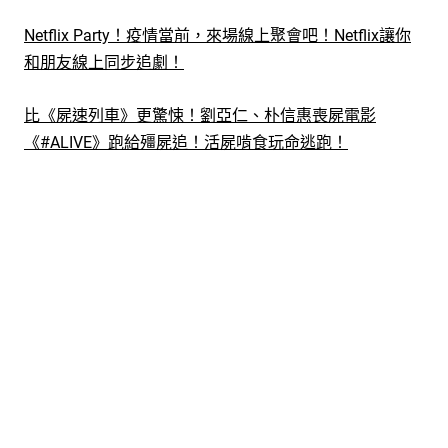
Netflix Party！疫情當前，來場線上聚會吧！Netflix讓你
和朋友線上同步追劇！
比《屍速列車》更驚悚！劉亞仁、朴信惠喪屍電影
《#ALIVE》跑給殭屍追！活屍啃食玩命逃跑！