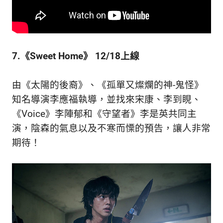
7.《Sweet Home》 12/18上線
由《太陽的後裔》、《孤單又燦爛的神-鬼怪》
知名導演李應福執導，並找來宋康、李到睍、
《Voice》李陣郁和《守望者》李是英共同主
演，陰森的氣息以及不寒而慄的預告，讓人非常
期待！