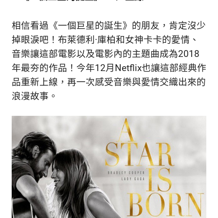
新
鮮
相信看過《一個巨星的誕生》的朋友，肯定沒少
內
容，
掉眼淚吧！布萊德利·庫柏和女神卡卡的愛情、
讓
音樂讓這部電影以及電影內的主題曲成為2018
獨
年最夯的作品！今年12月Netflix也讓這部經典作
一
無
品重新上線，再一次感受音樂與愛情交織出來的
二
浪漫故事。
的
你
和
CBOOK
一
起
找
到
專
屬
的