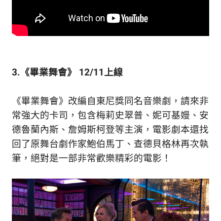
3.《畢業舞會》 12/11上線
《畢業舞會》改編自東尼獎同名音樂劇，請來非
常強大的卡司，包含梅莉史翠普、妮可基嫚、安
德魯蘭內斯、詹姆斯柯登等主演，電影劇本還找
回了原舞台劇作家鮑伯馬丁、查德貝格林再次執
筆，絕對是一部非常歡樂精彩的電影！