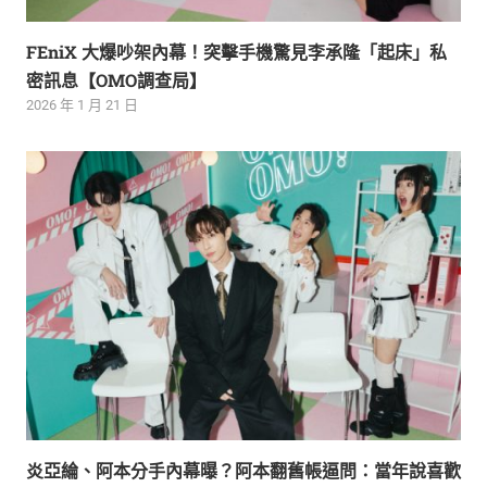
FEniX 大爆吵架內幕！突擊手機驚見李承隆「起床」私
密訊息【OMO調查局】
2026 年 1 月 21 日
炎亞綸、阿本分手內幕曝？阿本翻舊帳逼問：當年說喜歡