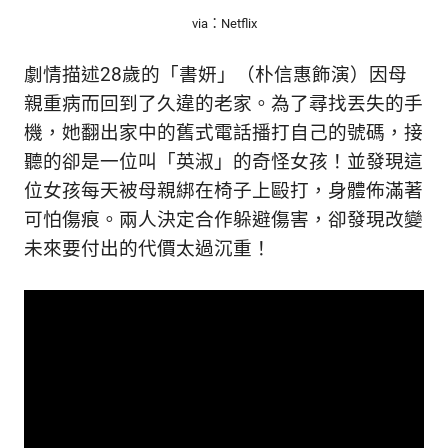
via：Netflix
劇情描述28歲的「書妍」（朴信惠飾演）因母
親重病而回到了久違的老家。為了尋找丟失的手
機，她翻出家中的舊式電話播打自己的號碼，接
聽的卻是一位叫「英淑」的奇怪女孩！並發現這
位女孩每天被母親綁在椅子上毆打，身體佈滿著
可怕傷痕。兩人決定合作躲避傷害，卻發現改變
未來要付出的代價太過沉重！