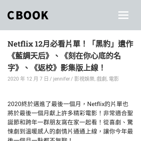
Skip
to
CBOOK
MENU
content
CBOOK-
「Your
和
Colorful
Netflix 12月必看片單！「黑豹」遺作
World.」
你
CBOOK
《藍調天后》、《刻在你心底的名
是
一
一
字》、《返校》影集版上線！
本
起
最
2020 年 12 月 7 日
jennifer
影視娛樂
,
戲劇
,
電影
貼
活
近
你/
出
2020終於邁進了最後一個月，Netflix的片單也
妳
生
將於最後一個月獻上許多精彩電影！非常適合聖
自
活
誕節和跨年一群朋友窩在家一起看！從喜劇、驚
的
己
悚劇到溫暖感人的劇情片通通上線，讓你今年最
雜
後一個月一點都不無聊！
誌。