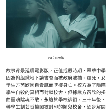
via：Netflix
故事背景延續電影版，正值戒嚴時期，翠華中學
因為偷組織地下讀書會而被政府逮捕、處死，女
學生方芮欣因自責感而墜樓身亡。校方為了隱瞞
學生自殺的真相而封鎖校舍，但據說方芮欣的扭
曲靈魂陰魂不散，永遠於學校徘徊，三十年後，
轉學生劉芸香擅闖被封印的鬧鬼校舍，逐步解開