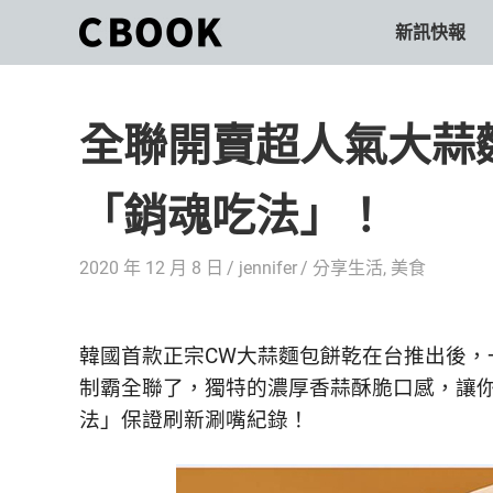
Skip
新訊快報
CBOOK
to
CBOOK-
content
「Your
和
Colorful
全聯開賣超人氣大蒜
World.」
你
CBOOK
是
一
「銷魂吃法」！
一
本
起
最
2020 年 12 月 8 日
jennifer
分享生活
,
美食
貼
活
近
你/
出
妳
韓國首款正宗CW大蒜麵包餅乾在台推出後，一
生
自
制霸全聯了，獨特的濃厚香蒜酥脆口感，讓
活
法」保證刷新涮嘴紀錄！
的
己
雜
誌。
的
最