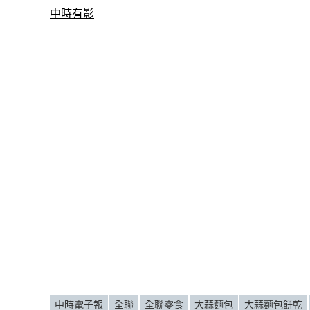
中時有影
中時電子報
全聯
全聯零食
大蒜麵包
大蒜麵包餅乾