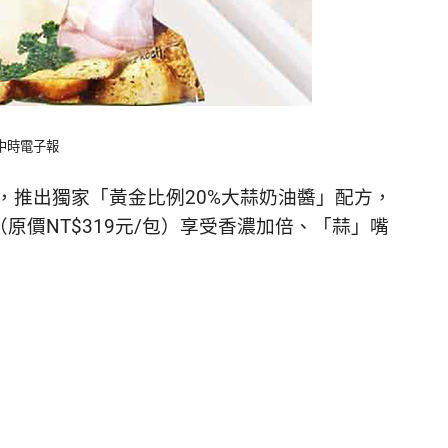
：中時電子報
，推出獨家「黃金比例20%大蒜奶油醬」配方，
包（原價NT$319元/包）享受香濃加倍、「蒜」嘴