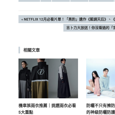
文
PREVIOUS
NETFLIX 12月必看片單！「黑豹」遺作《藍調天后
POST:
NEXT
吉卜力大放送！你沒看過的「
章
POST:
導
相關文章
覽
機車族雨衣推薦｜挑選雨衣必看
防曬不只有擦防
5大重點
的神級防曬防護