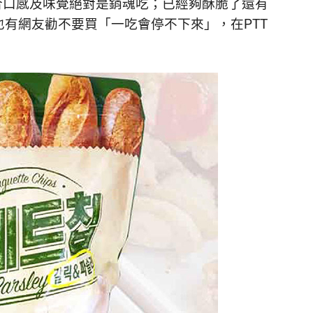
合口感及味覺絕對是銷魂吃；已經夠酥脆了還有
也有網友勸不要買「一吃會停不下來」，在PTT