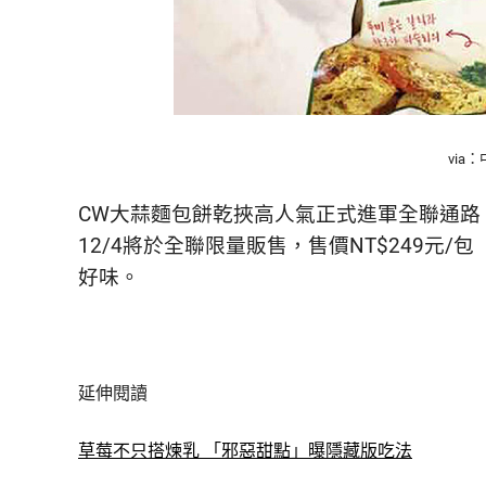
via
CW大蒜麵包餅乾挾高人氣正式進軍全聯通路
12/4將於全聯限量販售，售價NT$249元/
好味。
延伸閱讀
草莓不只搭煉乳 「邪惡甜點」曝隱藏版吃法