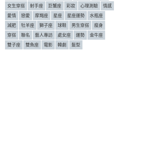
女生穿搭
射手座
巨蟹座
彩妝
心理測驗
情感
愛情
戀愛
摩羯座
星座
星座運勢
水瓶座
減肥
牡羊座
獅子座
球鞋
男生穿搭
瘦身
穿搭
聯名
藝人專訪
處女座
運勢
金牛座
雙子座
雙魚座
電影
韓劇
髮型