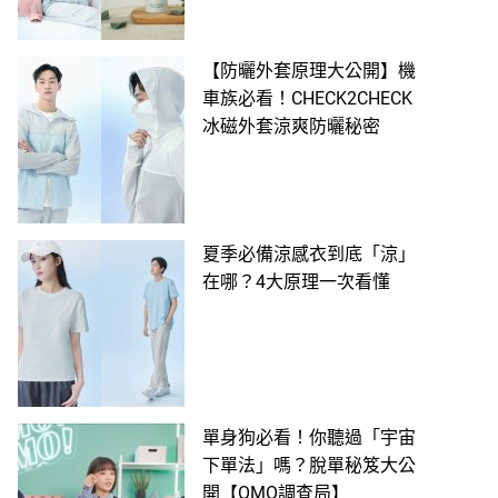
【防曬外套原理大公開】機
車族必看！CHECK2CHECK
冰磁外套涼爽防曬秘密
夏季必備涼感衣到底「涼」
在哪？4大原理一次看懂
單身狗必看！你聽過「宇宙
下單法」嗎？脫單秘笈大公
開【OMO調查局】