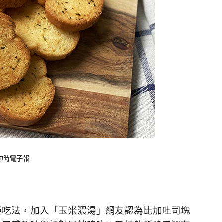
：中時電子報
種吃法，加入「玉米濃湯」網友認為比加吐司塊