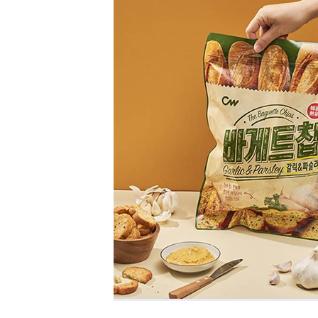
精
生
采
豐
活
富
的
態
時
尚
度
潮
流、
生
活
旅
遊、
兩
性
星
座、
獵
奇
新