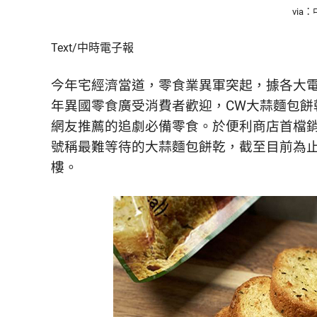
鮮
via
內
容，
Text/中時電子報
讓
獨
今年宅經濟當道，零食業異軍突起，據各大電
一
無
年異國零食廣受消費者歡迎，CW大蒜麵包餅
二
網友推薦的追劇必備零食。於便利商店首檔銷
的
號稱最難等待的大蒜麵包餅乾，截至目前為止共
你
和
樓。
CBOOK
一
起
找
到
專
屬
的
生