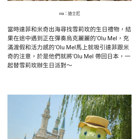
生
活
via：迪士尼
態
度。
當時達菲和米奇出海尋找雪莉玫的生日禮物，結
果在途中遇到正在彈奏烏克麗麗的‘Olu Mel，充
滿渡假和活力感的‘Olu Mel馬上就吸引達菲跟米
奇的注意，於是他們就將‘Olu Mel 帶回日本，一
起替雪莉玫辦生日派對～