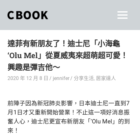
Skip
to
CBOOK
MENU
content
CBOOK-
「Your
和
Colorful
達菲有新朋友了！迪士尼「小海龜
World.」
你
CBOOK
‘Olu Mel」從夏威夷來超萌超可愛！
是
一
一
興趣是彈吉他～
本
起
最
2020 年 12 月 8 日
jennifer
分享生活
,
居家達人
貼
活
近
你/
出
前陣子因為新冠肺炎影響，日本迪士尼一直到7
妳
生
月1日才又重新開始營業！不止這一項好消息振
自
活
奮人心，迪士尼更宣布新朋友「‘Olu Mel」的到
的
己
來！
雜
誌。