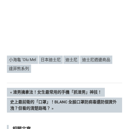
小海龜 ‘Olu Mel
日本迪士尼
迪士尼
迪士尼週邊商品
達菲熊系列
文
PREVIOUS
渣男擒拿法！女生最常用的手機「抓渣男」神技！
POST:
NEXT
史上最前衛的「口罩」！BLANC 全臉口罩防病毒還防個資外
章
POST:
洩？但看的清楚路嗎？
導
相關文章