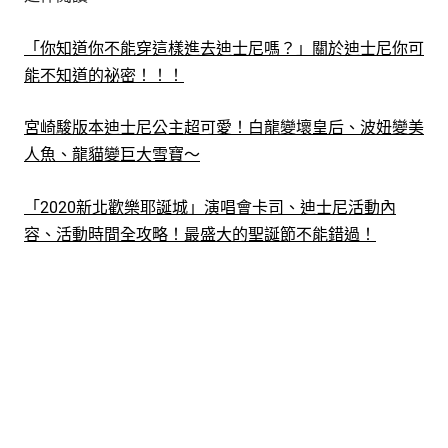
「你知道你不能穿這樣進去迪士尼嗎？」關於迪士尼你可
能不知道的祕密！！！
宮崎駿版本迪士尼公主超可愛！白龍變壞皇后、波妞變美
人魚、龍貓變巨大雪寶～
「2020新北歡樂耶誕城」演唱會卡司、迪士尼活動內
容、活動時間全攻略！最盛大的聖誕節不能錯過！