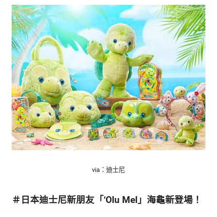
的
最
精
生
采
豐
活
富
的
態
時
尚
度
潮
流、
生
活
旅
遊、
兩
性
via：迪士尼
星
座、
＃日本迪士尼新朋友「‘Olu Mel」海龜新登場！
獵
奇