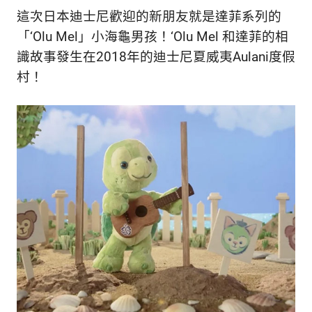
新
這次日本迪士尼歡迎的新朋友就是達菲系列的
鮮
「‘Olu Mel」小海龜男孩！‘Olu Mel 和達菲的相
內
容，
識故事發生在2018年的迪士尼夏威夷Aulani度假
讓
村！
獨
一
無
二
的
你
和
CBOOK
一
起
找
到
專
屬
的