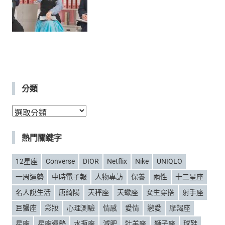
分類
分
類
熱門關鍵字
12星座
Converse
DIOR
Netflix
Nike
UNIQLO
一周運勢
中時電子報
人物專訪
保養
兩性
十二星座
名人說生活
唐綺陽
天秤座
天蠍座
女生穿搭
射手座
巨蟹座
彩妝
心理測驗
情感
愛情
戀愛
摩羯座
星座
星座運勢
水瓶座
減肥
牡羊座
獅子座
球鞋