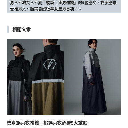
章
NEXT
男人不壞女人不愛！號稱「渣男磁鐵」的5星座女，雙子座專
POST:
愛壞男人、順其自然牡羊女渣男目標！
導
覽
相關文章
機車族雨衣推薦｜挑選雨衣必看5大重點