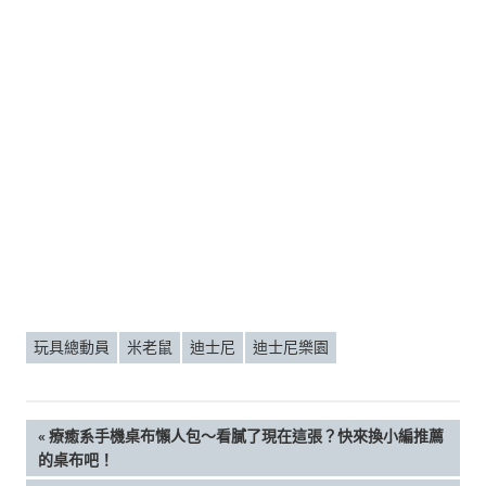
玩具總動員
米老鼠
迪士尼
迪士尼樂園
文
PREVIOUS
療癒系手機桌布懶人包～看膩了現在這張？快來換小編推薦
POST:
的桌布吧！