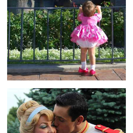
生
活
態
度。