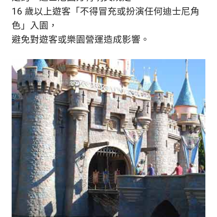
新
16 歲以上遊客「不得冒充或扮演任何迪士尼角
鮮
色」入園，
內
容，
避免對遊客或樂園營運造成影響。
讓
獨
一
無
二
的
你
和
CBOOK
一
起
找
到
專
屬
的