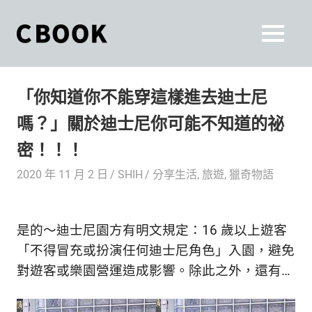
Skip
to
CBOOK
MENU
content
CBOOK-
「Your
和
Colorful
「你知道你不能穿這樣進去迪士尼
World.」
你
CBOOK
嗎？」關於迪士尼你可能不知道的祕
是
一
一
密！！！
本
起
最
2020 年 11 月 2 日
SHIH
分享生活
,
旅遊
,
獵奇物語
貼
活
近
你/
出
是的～迪士尼園方有明文規定：16 歲以上遊客
妳
生
「不得冒充或扮演任何迪士尼角色」入園，避免
自
活
對遊客或樂園營運造成影響。除此之外，還有…
的
己
雜
誌。