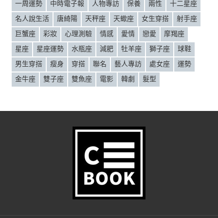
一周運勢
中時電子報
人物專訪
保養
兩性
十二星座
名人說生活
唐綺陽
天秤座
天蠍座
女生穿搭
射手座
巨蟹座
彩妝
心理測驗
情感
愛情
戀愛
摩羯座
星座
星座運勢
水瓶座
減肥
牡羊座
獅子座
球鞋
男生穿搭
瘦身
穿搭
聯名
藝人專訪
處女座
運勢
金牛座
雙子座
雙魚座
電影
韓劇
髮型