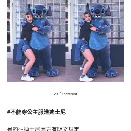
的
最
精
生
采
豐
活
富
的
態
時
尚
度
潮
流、
生
活
旅
遊、
via：Pinterest
兩
性
星
#不能穿公主服進迪士尼
座、
獵
奇
是的～迪士尼園方有明文規定