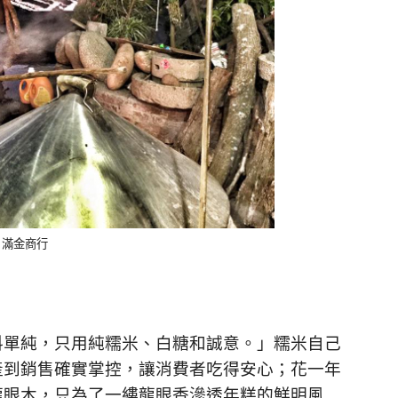
 ：滿金商行
料單純，只用純糯米、白糖和誠意。」糯米自己
產到銷售確實掌控，讓消費者吃得安心；花一年
龍眼木，只為了一縷龍眼香滲透年糕的鮮明風