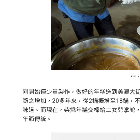
活
態
度。
via
剛開始僅少量製作，做好的年糕送到美濃大
隨之增加，20多年來，從2鍋擴增至18鍋
味道。而現在，柴燒年糕交棒給二女兒掌舵
年節傳統。