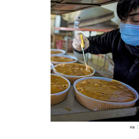
精
生
采
豐
活
富
的
態
時
尚
度
潮
流、
生
活
旅
遊、
兩
性
星
座、
獵
via
奇
新