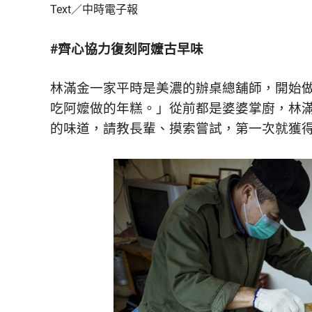
Text／中時電子報
鮮
內
容，
#齊心協力復刻阿嬤古早味
讓
獨
一
林滿金一家平時是美濃的辦桌總舖師，開始
無
吃阿嬤做的年糕。」從前都是婆婆掌廚，林
二
的味道，請教長輩、摸索嘗試，第一次就獲
的
你
和
CBOOK
一
起
找
到
專
屬
的
生