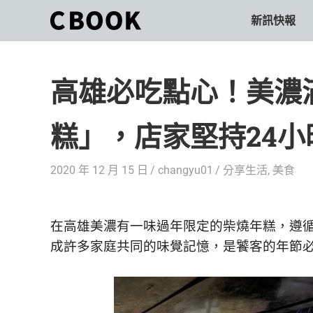
Skip
新訊快報
CBOOK
to
CBOOK-
content
「Your
和
Colorful
高雄必吃點心！美濃
World.」
你
CBOOK
是
一
糕」，店家堅持24
一
本
起
最
2020 年 12 月 15 日
changyu01
分享生活
,
美食
貼
活
近
你/
出
妳
在高雄美濃有一味過年限定的柴燒年糕，遵
生
自
成許多家庭共同的味覺記憶，是饕客的年節
活
的
己
雜
誌。
的
最