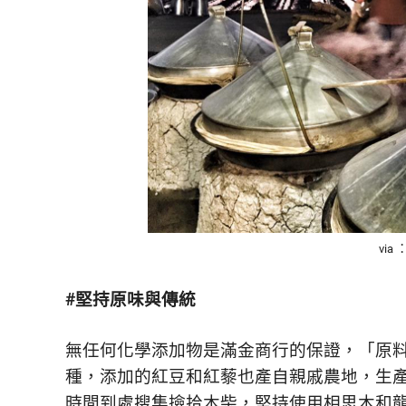
via
#堅持原味與傳統
無任何化學添加物是滿金商行的保證，「原
種，添加的紅豆和紅藜也產自親戚農地，生
時間到處搜集撿拾木柴，堅持使用相思木和