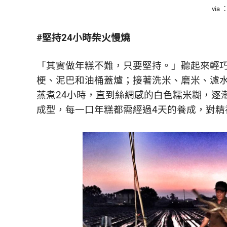
via
#堅持24小時柴火慢燒
「其實做年糕不難，只要堅持。」聽起來輕
梗、泥巴和油桶蓋爐；接著洗米、磨米、濾
蒸煮24小時，直到絲綢感的白色糯米糊，逐
成型，每一口年糕都需經過4天的養成，對精