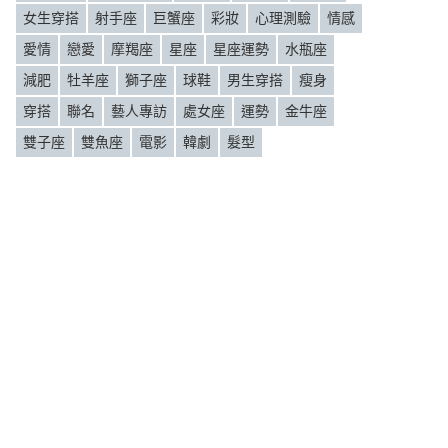
女生穿搭
射手座
巨蟹座
彩妝
心理測驗
情感
愛情
戀愛
摩羯座
星座
星座運勢
水瓶座
減肥
牡羊座
獅子座
球鞋
男生穿搭
瘦身
穿搭
聯名
藝人專訪
處女座
運勢
金牛座
雙子座
雙魚座
電影
韓劇
髮型