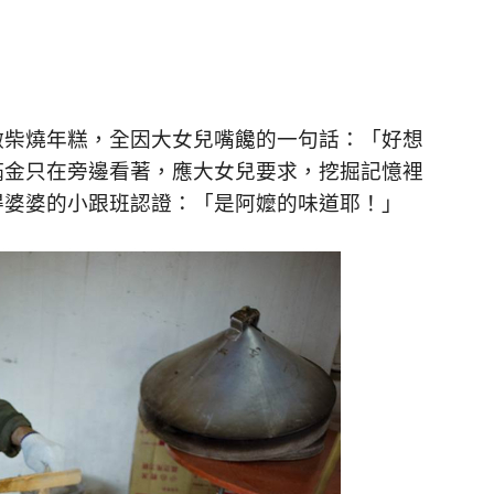
做柴燒年糕，全因大女兒嘴饞的一句話：「好想
滿金只在旁邊看著，應大女兒要求，挖掘記憶裡
得婆婆的小跟班認證：「是阿嬤的味道耶！」