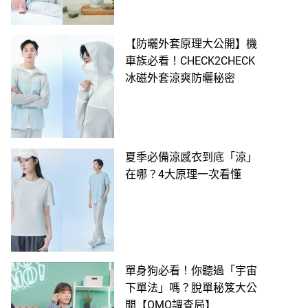
【防曬外套原理大公開】機
車族必看！CHECK2CHECK
冰磁外套涼爽防曬秘密
夏季必備涼感衣到底「涼」
在哪？4大原理一次看懂
單身狗必看！你聽過「宇宙
下單法」嗎？脫單秘笈大公
開【OMO調查局】