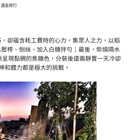
 ：滿金商行
巧，卻蘊含耗工費時的心力，集眾人之力，以稻
水壓榨、刨絲、加入白糖拌勻；最後，柴燒隔水
漸呈現黏稠的焦糖色，分裝後還需靜置一天冷卻
神和體力都是極大的挑戰。