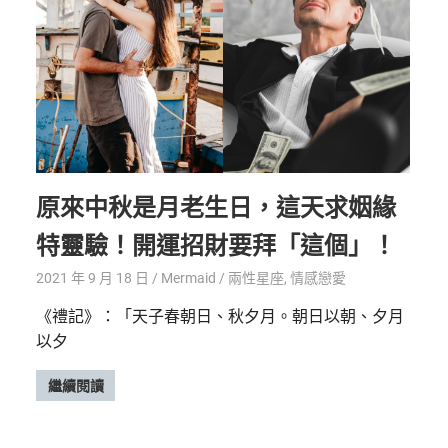
原來中秋是月老生日，這天求姻緣
特靈驗！開運招財要拜「這個」！
2021 年 9 月 18 日
Mermaid
兩性星座
,
情感戀愛
《禮記》：「天子春朝日、秋夕月。朝日以朝、夕月
以夕
繼續閱讀