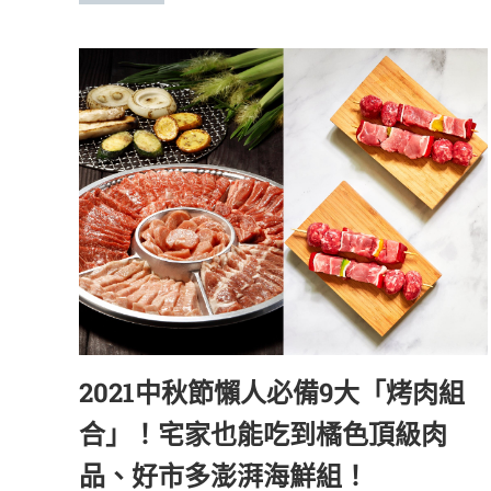
活
態
度。
2021中秋節懶人必備9大「烤肉組
合」！宅家也能吃到橘色頂級肉
品、好市多澎湃海鮮組！