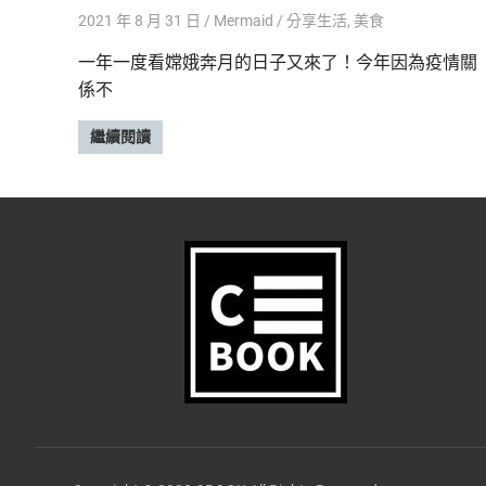
2021 年 8 月 31 日
Mermaid
分享生活
,
美食
一年一度看嫦娥奔月的日子又來了！今年因為疫情關
係不
繼續閱讀