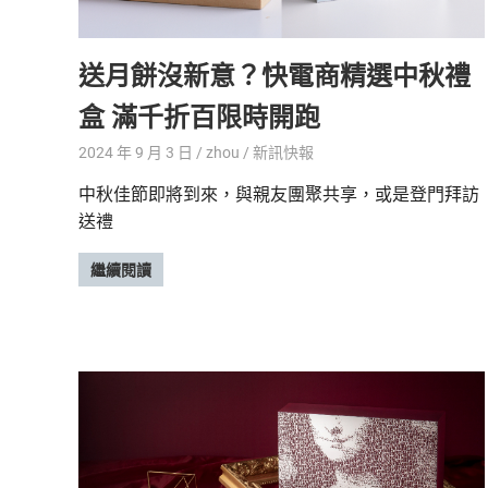
精
生
采
送月餅沒新意？快電商精選中秋禮
豐
活
富
盒 滿千折百限時開跑
的
態
時
2024 年 9 月 3 日
zhou
新訊快報
尚
度
潮
中秋佳節即將到來，與親友團聚共享，或是登門拜訪
流、
送禮
生
活
繼續閱讀
旅
遊、
兩
性
星
座、
獵
奇
新