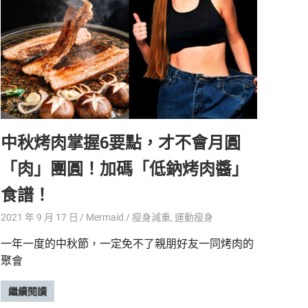
中秋烤肉掌握6要點，才不會月圓
「肉」團圓！加碼「低鈉烤肉醬」
食譜！
2021 年 9 月 17 日
Mermaid
瘦身減重
,
運動瘦身
一年一度的中秋節，一定免不了親朋好友一同烤肉的
聚會
繼續閱讀