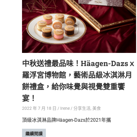
鮮
內
容，
讓
獨
一
無
二
的
中秋送禮最品味！Häagen-Dazsｘ
你
和
羅浮宮博物館，藝術品級冰淇淋月
CBOOK
餅禮盒，給你味覺與視覺雙重饗
一
起
宴！
找
到
2022 年 7 月 18 日
Irene
分享生活
,
美食
專
屬
頂級冰淇淋品牌Häagen-Dazs於2021年攜
的
生
繼續閱讀