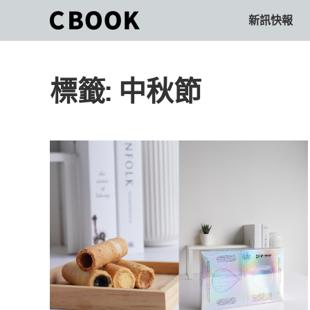
Skip
新訊快報
CBOOK
to
CBOOK-
content
「Your
和
Colorful
標籤:
中秋節
World.」
你
CBOOK
是
一
一
本
起
最
貼
活
近
你/
出
妳
生
自
活
的
己
雜
誌。
的
最