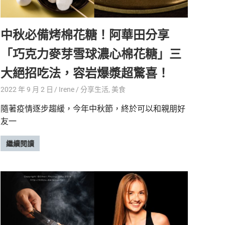
中秋必備烤棉花糖！阿華田分享
「巧克力麥芽雪球濃心棉花糖」三
大絕招吃法，容岩爆漿超驚喜！
2022 年 9 月 2 日
Irene
分享生活
,
美食
隨著疫情逐步趨緩，今年中秋節，終於可以和親朋好
友一
繼續閱讀