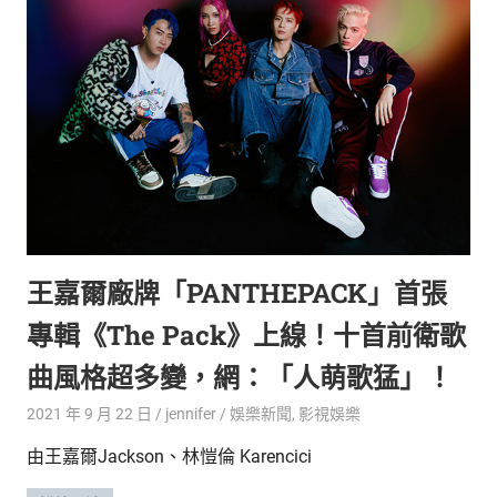
生
活
態
度。
王嘉爾廠牌「PANTHEPACK」首張
專輯《The Pack》上線！十首前衛歌
曲風格超多變，網：「人萌歌猛」！
2021 年 9 月 22 日
jennifer
娛樂新聞
,
影視娛樂
由王嘉爾Jackson、林愷倫 Karencici