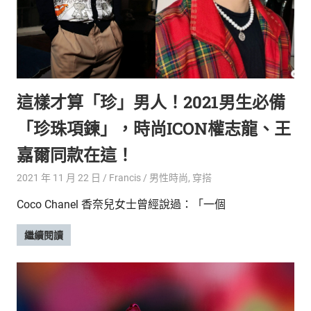
新
鮮
內
容，
讓
獨
這樣才算「珍」男人！2021男生必備
一
無
「珍珠項鍊」，時尚ICON權志龍、王
二
的
嘉爾同款在這！
你
和
2021 年 11 月 22 日
Francis
男性時尚
,
穿搭
CBOOK
Coco Chanel 香奈兒女士曾經說過：「一個
一
起
繼續閱讀
找
到
專
屬
的