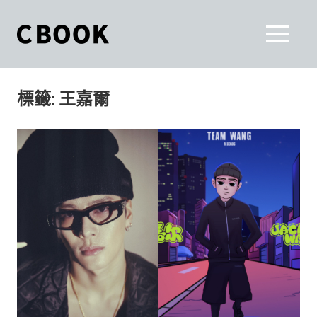
Skip
to
CBOOK
MENU
content
CBOOK-
「Your
和
Colorful
標籤:
王嘉爾
World.」
你
CBOOK
是
一
一
本
起
最
貼
活
近
你/
出
妳
生
自
活
的
己
雜
誌。