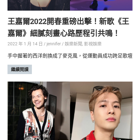
的
最
精
生
王嘉爾2022開春重磅出擊！新歌《王
采
豐
活
嘉爾》細膩刻畫心路歷程引共鳴！
富
的
態
2022 年 1 月 14 日
jennifer
娛樂新聞
,
影視娛樂
時
尚
度
手中握著的西洋劍換成了麥克風，從運動員成功跨足歌壇
潮
流、
繼續閱讀
生
活
旅
遊、
兩
性
星
座、
獵
奇