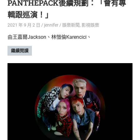
PANTHEPACK後續規劃：「會有專
輯跟巡演！」
2021 年 9 月 2 日
jennifer
娛樂新聞
,
影視娛樂
由王嘉爾Jackson、林愷倫Karencici、
繼續閱讀