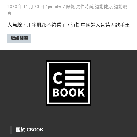
2020 年 11 月 23 日
jennifer
保養
,
男性時尚
,
運動健身
,
運動瘦
身
人魚線、川字肌都不夠看了，近期中國超人氣饒舌歌手王
繼續閱讀
關於 CBOOK