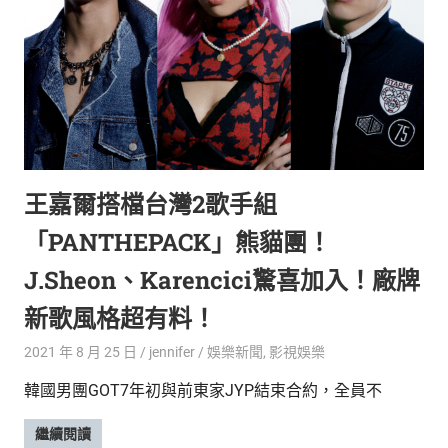
王嘉爾搭檔台灣2歌手組
「PANTHEPACK」熊貓團！
J.Sheon、Karencici驚喜加入！廠牌
新歌風格超有料！
2021 年 8 月 25 日
jennifer
娛樂新聞
,
影視娛樂
韓國男團GOT7年初與前東家JYP結束合約，全員不
繼續閱讀