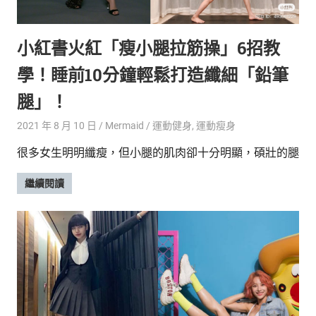
的
最
精
生
小紅書火紅「瘦小腿拉筋操」6招教
采
豐
活
學！睡前10分鐘輕鬆打造纖細「鉛筆
富
的
態
腿」！
時
尚
度
2021 年 8 月 10 日
Mermaid
運動健身
,
運動瘦身
潮
很多女生明明纖瘦，但小腿的肌肉卻十分明顯，碩壯的腿
流、
生
繼續閱讀
活
旅
遊、
兩
性
星
座、
獵
奇