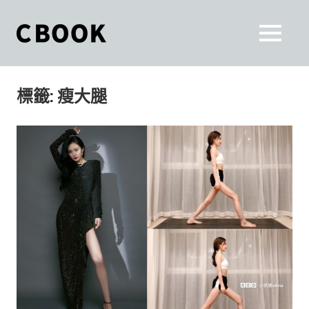
Skip
to
CBOOK
MENU
content
CBOOK-
「Your
和
Colorful
標籤:
瘦大腿
World.」
你
CBOOK
是
一
一
本
起
最
貼
活
近
你/
出
妳
生
自
活
的
己
雜
誌。