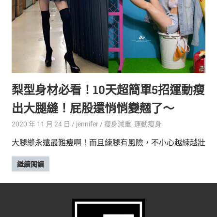
新
鮮
內
容，
讓
獨
一
無
梨型身材必看！10天超簡單5招運動瘦
二
的
出大腿縫！屁股還悄悄變翹了～
你
和
2020 年 11 月 24 日
jennifer
瘦身減重
,
運動瘦身
CBOOK
大腿縫永遠最難瘦啊！而且練腿有風險，不小心越練越壯
一
起
繼續閱讀
找
到
專
屬
的