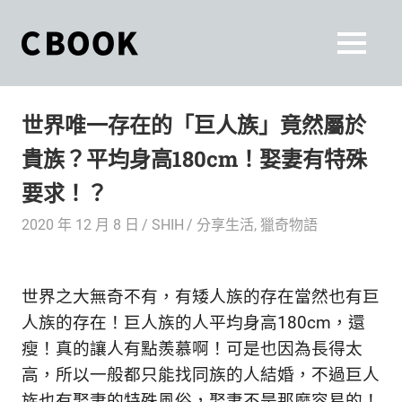
Skip
to
CBOOK
MENU
content
CBOOK-
「Your
和
Colorful
世界唯一存在的「巨人族」竟然屬於
World.」
你
CBOOK
貴族？平均身高180cm！娶妻有特殊
是
一
一
要求！？
本
起
最
2020 年 12 月 8 日
SHIH
分享生活
,
獵奇物語
貼
活
近
你/
出
世界之大無奇不有，有矮人族的存在當然也有巨
妳
生
人族的存在！巨人族的人平均身高180cm，還
自
活
瘦！真的讓人有點羨慕啊！可是也因為長得太
的
己
高，所以一般都只能找同族的人結婚，不過巨人
雜
族也有娶妻的特殊風俗，娶妻不是那麼容易的！
誌。