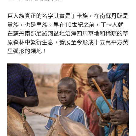
新
鮮
巨人族真正的名字其實是丁卡族，在南蘇丹既是
內
容，
貴族，也是皇族。早在10世紀之前，丁卡人就
讓
在蘇丹南部尼羅河盆地沼澤四周草地和稀疏的草
獨
原森林中繁衍生息，發展至今形成十五萬平方英
一
無
里弧形的領地！
二
的
你
和
CBOOK
一
起
找
到
專
屬
的