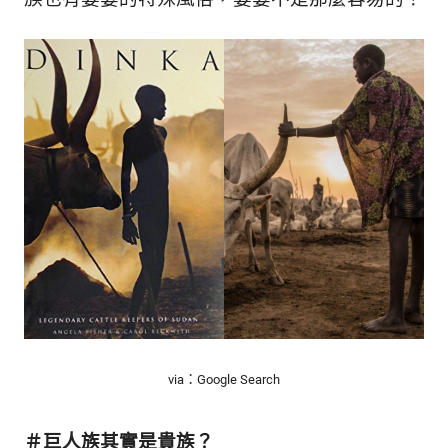
的
最
精
生
采
豐
活
富
的
態
時
尚
度
潮
流、
生
活
旅
遊、
兩
性
星
via：Google Search
座、
獵
奇
＃巨人族其實是貴族？