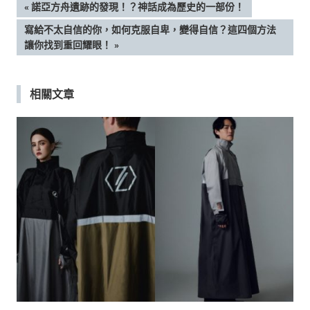
文
PREVIOUS
諾亞方舟遺跡的發現！？神話成為歷史的一部份！
POST:
NEXT
寫給不太自信的你，如何克服自卑，變得自信？這四個方法
章
POST:
讓你找到重回耀眼！
導
相關文章
覽