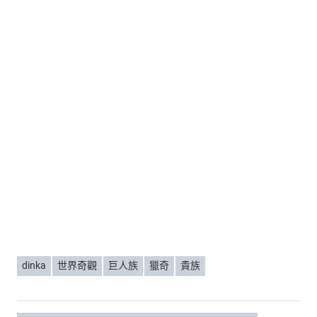
dinka
世界奇觀
巨人族
獵奇
貴族