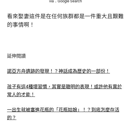
via：Google Search
看來娶妻這件是在任何族群都是一件重大且艱難
的事情啊！
延伸閱讀
諾亞方舟遺跡的發現！？神話成為歷史的一部份！
孩子有這4種壞習慣，其實是聰明的表現！或許他有異於
常人的才能！
一出生就被塞進花瓶的「花瓶姑娘」！？到底怎麼存活
的？