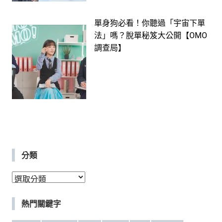
單身狗必看！你聽過「宇宙下單
法」嗎？脫單秘笈大公開【OMO
調查局】
分類
分
類
熱門關鍵字