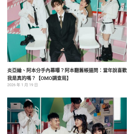
炎亞綸、阿本分手內幕曝？阿本翻舊帳逼問：當年說喜歡
我是真的嗎？【OMO調查局】
2026 年 1 月 19 日