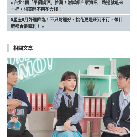
文
PREVIOUS
台北4間「平價調酒」推薦！附詳細店家資訊，路過就能來
POST:
一杯，想買醉不用花大錢！
章
NEXT
5星座8月好運降臨！不只財運好，桃花更是旺到不行，做什
POST:
麼都會很順利！
導
覽
相關文章