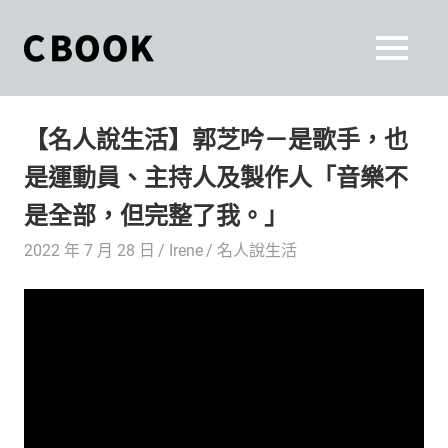
Skip
to
CBOOK
MENU
content
CBOOK-
「Your
和
Colorful
【名人說生活】郭芝吟－是歌手，也
World.」
你
CBOOK
是運動員、主持人及製作人「音樂不
是
一
一
是全部，但完整了我。」
本
起
最
2022 年 7 月 28 日
Irene
名人說生活
貼
活
近
你/
出
妳
生
自
活
的
己
雜
誌。