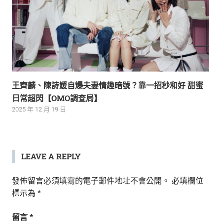
王齊麟、陳詩媛自爆夫妻情趣暗號？靠一招秒和好 甜蜜
日常超閃【OMO調查局】
2025 年 12 月 19 日
LEAVE A REPLY
發佈留言必須填寫的電子郵件地址不會公開。
必填欄位
標示為
*
留言
*