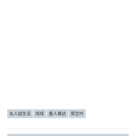
名人說生活
吱吱
藝人專訪
郭芝吟