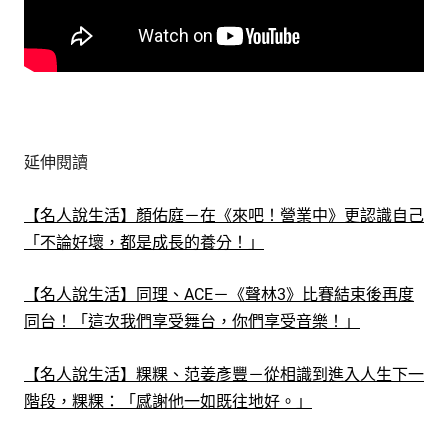
延伸閱讀
【名人說生活】顏佑庭－在《來吧！營業中》更認識自己
「不論好壞，都是成長的養分！」
【名人說生活】同理、ACE－《聲林3》比賽結束後再度
同台！「這次我們享受舞台，你們享受音樂！」
【名人說生活】粿粿、范姜彥豐－從相識到進入人生下一
階段，粿粿：「感謝他一如既往地好。」