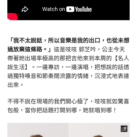
的
最
精
生
采
豐
活
富
的
態
「我不太說話，所以音樂是我的出口，也從未想
時
過放棄這條路。」
這是吱吱 郭芝吟，公主今天
尚
度
帶著她出場率極高的那把吉他來到
本周的【名人
潮
流、
說生活】。一邊專訪，一邊演唱，把想說的話透
生
過獨特嗓音和節奏間流露的情緒，沉浸式地表達
活
出來。
旅
遊、
兩
不得不說在現場的我們開心極了，吱吱就如驚喜
性
包般，當你把話題打開到哪，她就唱到哪！
星
座、
獵
奇