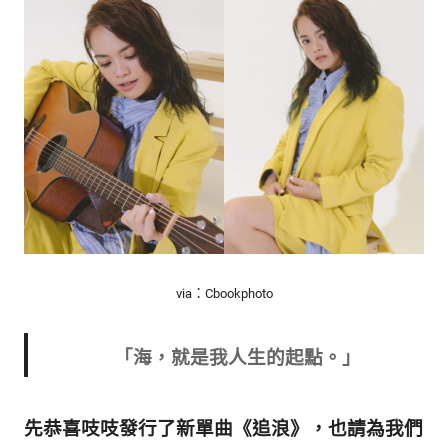
新
鮮
內
容，
讓
獨
一
無
二
的
你
和
CBOOK
via：Cbookphoto
一
起
找
「海，就是我人生的起點。」
到
專
屬
先恭喜吱吱發行了新單曲《追浪》，也請為我們
的