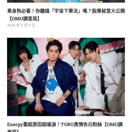
單身狗必看！你聽過「宇宙下單法」嗎？脫單秘笈大公開
【OMO調查局】
2026 年 2 月 9 日
Energy重組原因超催淚！TORO真情告白粉絲【OMO調
查局】