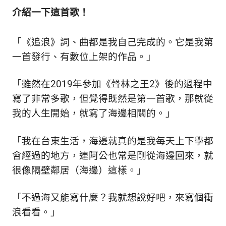
生
介紹一下這首歌！
活
態
度。
「《追浪》詞、曲都是我自己完成的。它是我第
一首發行、有數位上架的作品。
」
「雖然在2019年參加《聲林之王2》後的過程中
寫了非常多歌，但覺得既然是第一首歌，那就從
我的人生開始，就寫了海邊相關的。」
「我在台東生活，海邊就真的是我每天上下學都
會經過的地方，連阿公也常是剛從海邊回來，就
很像隔壁鄰居（海邊）這樣。
」
「不過海又能寫什麼？我就想說好吧，來寫個衝
浪看看。
」