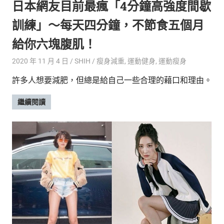
日本網友目前最瘋「4分鐘高強度間歇
訓練」～每天四分鐘，不節食五個月
給你六塊腹肌！
2020 年 11 月 4 日
SHIH
瘦身減重
,
運動健身
,
運動瘦身
許多人想要減肥，但總是給自己一些合理的藉口和理由。
繼續閱讀