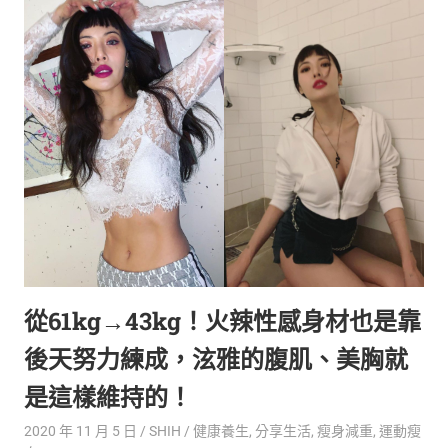
從61kg→43kg！火辣性感身材也是靠
後天努力練成，泫雅的腹肌、美胸就
是這樣維持的！
2020 年 11 月 5 日
SHIH
健康養生
,
分享生活
,
瘦身減重
,
運動瘦