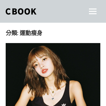
Skip
to
CBOOK
MENU
content
CBOOK-
「Your
和
Colorful
分類:
運動瘦身
World.」
你
CBOOK
是
一
一
本
起
最
貼
活
近
你/
出
妳
生
自
活
的
己
雜
誌。