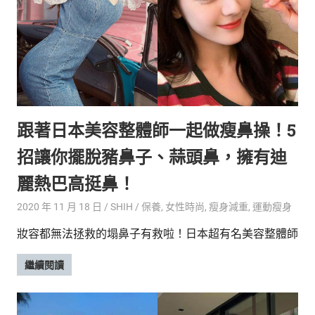
新
鮮
內
容，
讓
獨
一
無
跟著日本美容整體師一起做瘦鼻操！5
二
的
招讓你擺脫豬鼻子、蒜頭鼻，擁有迪
你
和
麗熱巴高挺鼻！
CBOOK
2020 年 11 月 18 日
SHIH
保養
,
女性時尚
,
瘦身減重
,
運動瘦身
一
起
妝容都無法拯救的塌鼻子有救啦！日本超有名美容整體師
找
到
繼續閱讀
專
屬
的