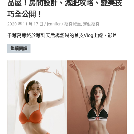
品屋！房間設計、減肥攻略、變美技
巧全公開！
2020 年 11 月 17 日
jennifer
瘦身減重
,
運動瘦身
千等萬等終於等到天后楊丞琳的首支Vlog上線，影片
繼續閱讀