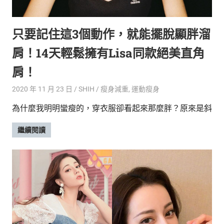
的
最
精
生
只要記住這3個動作，就能擺脫顯胖溜
采
豐
活
肩！14天輕鬆擁有Lisa同款絕美直角
富
的
態
肩！
時
尚
度
2020 年 11 月 23 日
SHIH
瘦身減重
,
運動瘦身
潮
為什麼我明明蠻瘦的，穿衣服卻看起來那麼胖？原來是斜
流、
生
繼續閱讀
活
旅
遊、
兩
性
星
座、
獵
奇