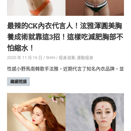
最辣的CK內衣代言人！泫雅渾圓美胸
養成術就靠這3招！這樣吃減肥胸部不
怕縮水！
2020 年 11 月 16 日
SHIH
瘦身減重
,
運動瘦身
性感小野馬南韓歌手泫雅，近期代言了知名內衣品牌，並
繼續閱讀