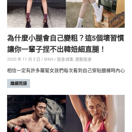
為什麼小腿會自己變粗？這5個壞習慣
讓你一輩子捏不出韓妞細直腿！
2020 年 11 月 3 日
SHIH
瘦身減重
,
運動瘦身
相信一定有許多蘿蔔女孩們每次看到自己穿貼腿褲時內心
繼續閱讀