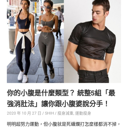
你的小腹是什麼類型？ 統整5組「最
強消肚法」讓你跟小腹婆說分手！
2020 年 10 月 27 日
SHIH
瘦身減重
,
運動瘦身
明明超努力運動，但小腹就是死纏爛打怎麼樣都消不掉，