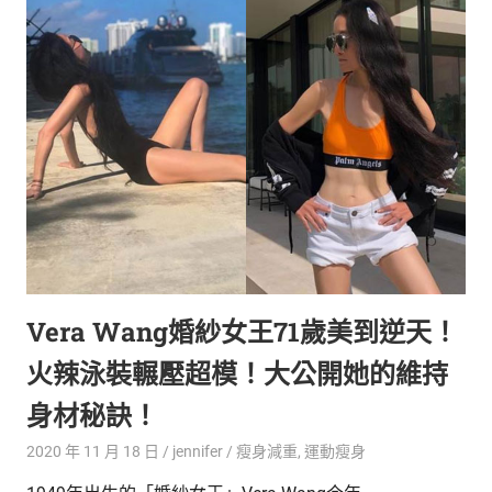
生
活
態
度。
Vera Wang婚紗女王71歲美到逆天！
火辣泳裝輾壓超模！大公開她的維持
身材秘訣！
2020 年 11 月 18 日
jennifer
瘦身減重
,
運動瘦身