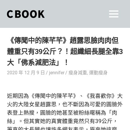
Skip
to
CBOOK
MENU
content
CBOOK-
「Your
和
Colorful
《傳聞中的陳芊芊》趙露思臉肉肉但
World.」
你
CBOOK
體重只有39公斤？！超纖細長腿全靠3
是
一
一
大「佛系減肥法」！
本
起
最
2020 年 12 月 9 日
jennifer
瘦身減重
,
運動瘦身
貼
活
近
你/
出
近期因為《傳聞中的陳芊芊》、《我喜歡你》大
妳
生
火的大陸女星趙露思，也不斷因為可愛的圓臉外
自
活
表登上熱搜，圓臉的她甚至被粉絲暱稱為「肉
的
己
絲」。但其實她的真實體重竟然只有39公斤，
雜
筆直的大長腿也讓許多網友表示，原來她這麼
誌。