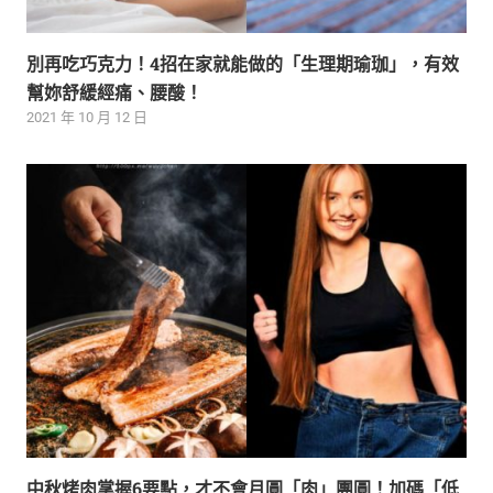
別再吃巧克力！4招在家就能做的「生理期瑜珈」，有效
幫妳舒緩經痛、腰酸！
2021 年 10 月 12 日
中秋烤肉掌握6要點，才不會月圓「肉」團圓！加碼「低