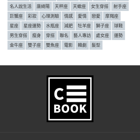
名人說生活
唐綺陽
天秤座
天蠍座
女生穿搭
射手座
巨蟹座
彩妝
心理測驗
情感
愛情
戀愛
摩羯座
星座
星座運勢
水瓶座
減肥
牡羊座
獅子座
球鞋
男生穿搭
瘦身
穿搭
聯名
藝人專訪
處女座
運勢
金牛座
雙子座
雙魚座
電影
韓劇
髮型