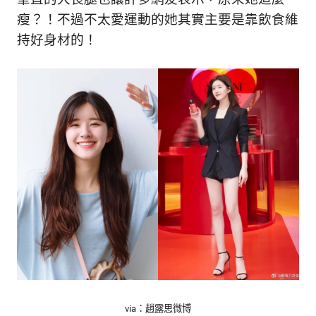
的
最
瘦？！不過不太愛運動的她其實主要是靠飲食維
精
生
持好身材的！
采
豐
活
富
的
態
時
尚
度
潮
流、
生
活
旅
遊、
兩
性
星
座、
獵
奇
via：趙露思微博