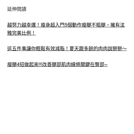
延伸閱讀
越努力越幸運！瘦身超入門5個動作瘦腿不粗腿，擁有泫
雅完美比例！
這五件事讓你輕鬆有效減脂！夏天跟多餘的肉肉說掰掰～
瘦腿4招做起來!!!改善腿部肌肉線條關鍵在臀部~