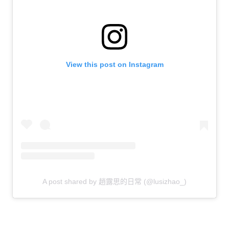
View this post on Instagram
A post shared by 趙露思的日常 (@lusizhao_)