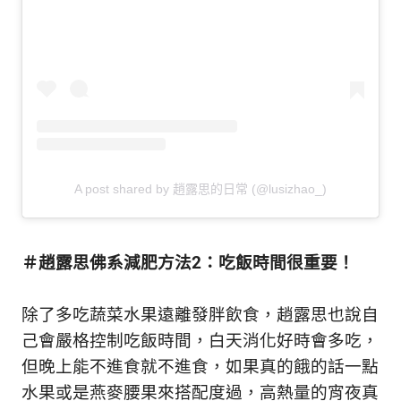
A post shared by 趙露思的日常 (@lusizhao_)
＃趙露思佛系減肥方法2：吃飯時間很重要！
除了多吃蔬菜水果遠離發胖飲食，趙露思也說自
己會嚴格控制吃飯時間，白天消化好時會多吃，
但晚上能不進食就不進食，如果真的餓的話一點
水果或是燕麥腰果來搭配度過，高熱量的宵夜真