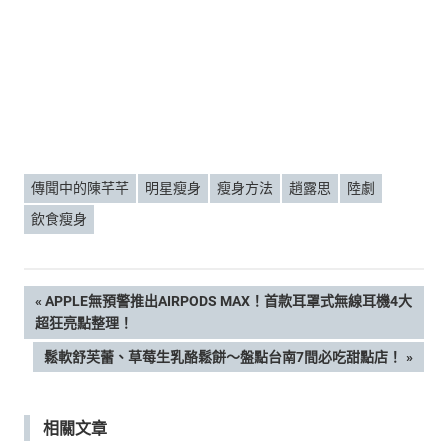
傳聞中的陳芊芊
明星瘦身
瘦身方法
趙露思
陸劇
飲食瘦身
文
PREVIOUS
APPLE無預警推出AIRPODS MAX！首款耳罩式無線耳機4大
POST:
超狂亮點整理！
章
NEXT
鬆軟舒芙蕾、草莓生乳酪鬆餅～盤點台南7間必吃甜點店！
POST:
導
相關文章
覽