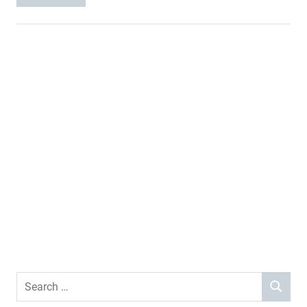
Search
SEARCH
for: