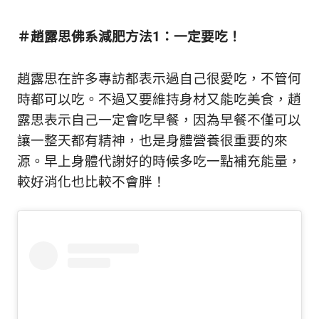
新
鮮
＃趙露思佛系減肥方法1：一定要吃！
內
容，
讓
趙露思在許多專訪都表示過自己很愛吃，不管何
獨
時都可以吃。不過又要維持身材又能吃美食，趙
一
無
露思表示自己一定會吃早餐，因為早餐不僅可以
二
讓一整天都有精神，也是身體營養很重要的來
的
源。早上身體代謝好的時候多吃一點補充能量，
你
和
較好消化也比較不會胖！
CBOOK
一
起
找
到
專
屬
的