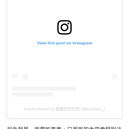
生
活
態
度。
View this post on Instagram
A post shared by 趙露思的日常 (@lusizhao_)