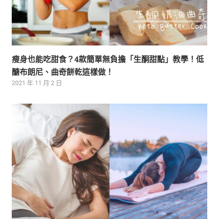
瘦身也能吃甜食？4款簡單無負擔「生酮甜點」教學！低
醣布朗尼、曲奇餅乾這樣做！
2021 年 11 月 2 日