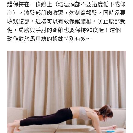
新
體保持在一條線上（切忌頭部不要過度低下或仰
鮮
高），將臀部肌肉收緊，勿刻意翹臀，同時還要
內
收緊腹部，這樣可以有效保護腰椎，防止腰部受
容，
讓
傷，肩膀與手肘的距離也要保持90度喔！這個
獨
動作對於馬甲線的鍛鍊特別有效～
一
無
二
的
你
和
CBOOK
一
起
找
到
專
屬
的