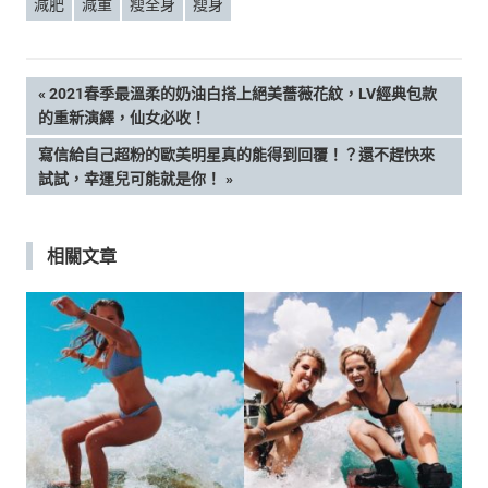
減肥
減重
瘦全身
瘦身
文
PREVIOUS
2021春季最溫柔的奶油白搭上絕美薔薇花紋，LV經典包款
POST:
的重新演繹，仙女必收！
章
NEXT
寫信給自己超粉的歐美明星真的能得到回覆！？還不趕快來
POST:
試試，幸運兒可能就是你！
導
覽
相關文章