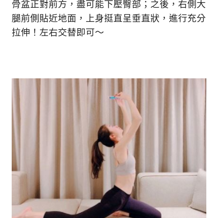
骨盆正對前方，盡可能下壓臀部；之後，右側大
腿前側貼近地面，上身挺直呈垂直狀，進行充分
拉伸！左右交替即可～