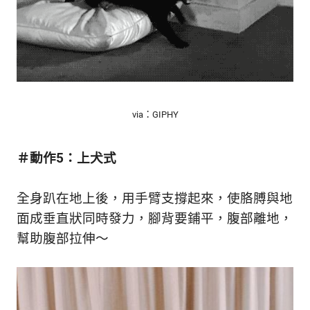
via：GIPHY
＃動作5：上犬式
全身趴在地上後，用手臂支撐起來，使胳膊與地
面成垂直狀同時發力，腳背要鋪平，腹部離地，
幫助腹部拉伸～