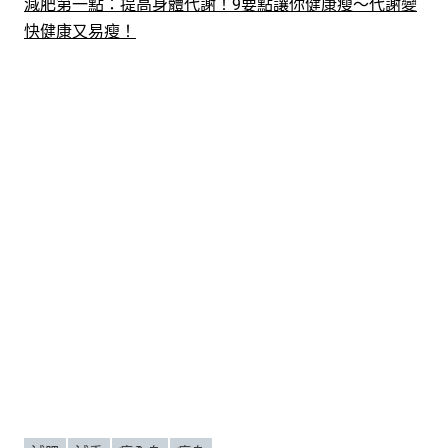
減肥第一點：提高身體代謝！9要點讓你健康瘦～代謝變
快健康又易瘦！