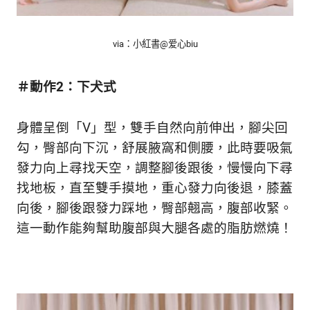
生
活
態
via：小紅書@
爱心biu
度。
＃動作2：下犬式
身體呈倒「V」型，雙手自然向前伸出，腳尖回
勾，臀部向下沉，舒展腋窩和側腰，此時要吸氣
發力向上尋找天空，調整腳後跟後，慢慢向下尋
找地板，直至雙手摸地，重心發力向後退，膝蓋
向後，腳後跟發力踩地，臀部翹高，腹部收緊。
這一動作能夠幫助腹部與大腿各處的脂肪燃燒！