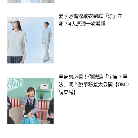
夏季必備涼感衣到底「涼」在
哪？4大原理一次看懂
單身狗必看！你聽過「宇宙下單
法」嗎？脫單秘笈大公開【OMO
調查局】