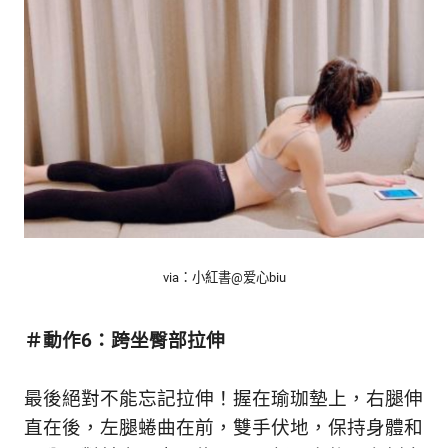
via：小紅書@
爱心biu
＃動作6：跨坐臀部拉伸
最後絕對不能忘記拉伸！握在瑜珈墊上，右腿伸
直在後，左腿蜷曲在前，雙手伏地，保持身體和