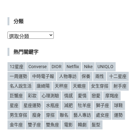
分類
分
類
熱門關鍵字
12星座
Converse
DIOR
Netflix
Nike
UNIQLO
一周運勢
中時電子報
人物專訪
保養
兩性
十二星座
名人說生活
唐綺陽
天秤座
天蠍座
女生穿搭
射手座
巨蟹座
彩妝
心理測驗
情感
愛情
戀愛
摩羯座
星座
星座運勢
水瓶座
減肥
牡羊座
獅子座
球鞋
男生穿搭
瘦身
穿搭
聯名
藝人專訪
處女座
運勢
金牛座
雙子座
雙魚座
電影
韓劇
髮型