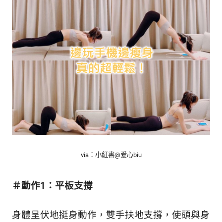
的
最
精
生
采
豐
活
富
的
態
時
尚
度
潮
流、
生
活
旅
遊、
via：小紅書@
爱心biu
兩
性
星
＃動作1：平板支撐
座、
獵
身體呈伏地挺身動作，雙手扶地支撐，使頭與身
奇