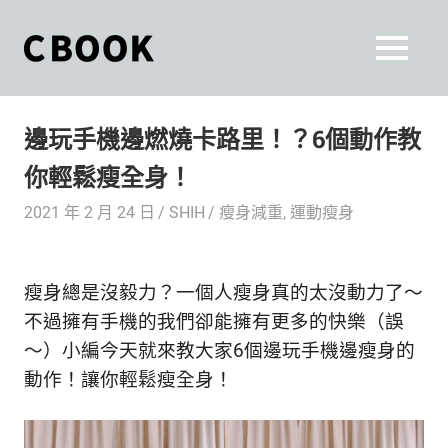
Skip
to
CBOOK
MENU
content
CBOOK-
「Your
和
Colorful
邊玩手機邊燃燒卡路里！？6個動作教
World.」
你
CBOOK
你輕鬆瘦全身！
是
一
一
2021 年 2 月 24 日
SHIH
瘦身減重
,
運動瘦身
本
起
最
貼
活
瘦身總是沒毅力？一個人瘦身真的太沒動力了～
近
你/
出
不過擁有手機的我們卻能擁有更多的快樂（誤
妳
～）小編今天就來教大家6個邊玩手機邊瘦身的
生
自
動作！讓你輕鬆瘦全身！
活
的
己
雜
誌。